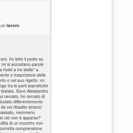
..un
lavoro
are, ho letto il posto su
e mi si accostano parole
 hotel a tre stelle" a
ento o trascrizione delle
to o nel suo rigetto, mi
go tra le parti soprattutto
a testata. Sono Alessandro
i cercato, ho cercato di
icolato differentemente
 da voi ribadito strano)
in passato, nemmeno
utto ciò non è apparso?
ilità di un incontro non
a corretta comprensione