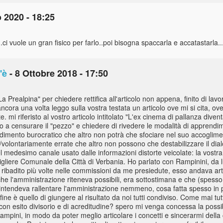
 2020 - 18:25
...ci vuole un gran fisico per farlo..poi bisogna spaccarla e accatastarla.
'è
- 8 Ottobre 2018 - 17:50
a Prealpina" per chiedere rettifica all'articolo non appena, finito di lavor
cora una volta leggo sulla vostra testata un articolo ove mi si cita, ov
. mi riferisto al vostro articolo intitolato "L'ex cinema di pallanza diventa
 a censurare il "pezzo" e chiedere di rivedere le modalità di apprendim
dimento burocratico che altro non potrà che sfociare nel suo accoglimen
volontariamente errate che altro non possono che destabilizzare il dialo
el medesimo canale usato dalle informazioni distorte veicolate: la vostr
liere Comunale della Città di Verbania. Ho parlato con Rampinini, da lu
ribadito più volte nelle commissioni da me presiedute, esso andava art
i che l'amministrazione riteneva possibili, era sottostimana e che (spesso
on intendeva rallentare l'amministrazione nemmeno, cosa fatta spesso 
ine è quello di giungere al risultato da noi tutti condiviso. Come mai t
on esito divisorio e di acreditudine? spero mi venga concessa la possib
mpini, in modo da poter meglio articolare i concetti e sincerarmi dell