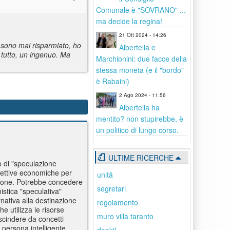
Comunale è "SOVRANO" ...
ma decide la regina!
21 Ott 2024 - 14:26
 sono mai risparmiato, ho
Albertella e
 tutto, un ingenuo. Ma
Marchionini: due facce della
stessa moneta (e il "bordo"
è Rabaini)
2 Ago 2024 - 11:56
Albertella ha
mentito? non stupirebbe, è
un politico di lungo corso.
ULTIME RICERCHE
o di "speculazione
spettive economiche per
unitã
zione. Potrebbe concedere
segretari
istica "speculativa"
rnativa alla destinazione
regolamento
e utilizza le risorse
muro villa taranto
escindere da concetti
 persona intelligente