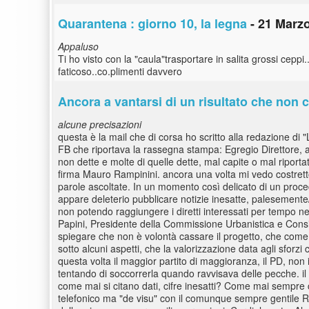
Quarantena : giorno 10, la legna
- 21 Marzo
Appaluso
Ti ho visto con la "caula"trasportare in salita grossi ceppi
faticoso..co.plimenti davvero
Ancora a vantarsi di un risultato che non c
alcune precisazioni
questa è la mail che di corsa ho scritto alla redazione di "L
FB che riportava la rassegna stampa: Egregio Direttore, an
non dette e molte di quelle dette, mal capite o mal riportate
firma Mauro Rampinini. ancora una volta mi vedo costretto
parole ascoltate. In un momento così delicato di un proce
appare deleterio pubblicare notizie inesatte, palesemente/
non potendo raggiungere i diretti interessati per tempo n
Papini, Presidente della Commissione Urbanistica e Consig
spiegare che non è volontà cassare il progetto, che come 
sotto alcuni aspetti, che la valorizzazione data agli sforz
questa volta il maggior partito di maggioranza, il PD, n
tentando di soccorrerla quando ravvisava delle pecche. il f
come mai si citano dati, cifre inesatti? Come mai sempre c
telefonico ma "de visu" con il comunque sempre gentile Ra