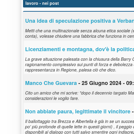
lavoro
- nei post
Una idea di speculazione positiva a Verbania
Metti che una multinazionale senza alcuna etica sociale (e 
conta), volesse chiudere una fabbrica che funziona in cent
Licenziamenti e montagna, dov'è la politic
La grave situazione palesata con la chiusura della Barry 
ragionamento complessivo sui punti di forza e debolezza de
rappresentanza in Regione, palesa ciò che dico.
Manco Che Guevara
- 25 Giugno 2024 - 09
Cito un amico che mi scrive: "dopo il decennio targato M
considerazioni le voglio fare.
Non abbiate paura, legittimate il vincitore
-
Il ballottaggio tra Brezza e Albertella è già in se un succes
po' più profonde di quelle lette in questi giorni) , il pegg
disponibili al dialogo con tutti salvo smentire ogni indi