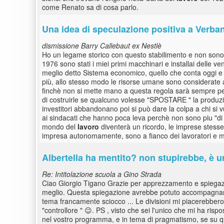
come Renato sa di cosa parlo.
Una idea di speculazione positiva a Verbania
dismissione Barry Callebaut ex Nestlè
Ho un legame storico con questo stabilimento e non sono 
1976 sono stati i miei primi macchinari e installai delle 
meglio detto Sistema economico, quello che conta oggi e au
più, allo stesso modo le risorse umane sono considerate alla
finchè non si mette mano a questa regola sarà sempre pe
di costruirle se qualcuno volesse "SPOSTARE " la produzio
investitori abbandonano poi si può dare la colpa a chi si 
ai sindacati che hanno poca leva perchè non sono piu "di 
mondo del
lavoro
diventerà un ricordo, le imprese stesse 
impresa autonomamente, sono a fianco dei lavoratori e mi 
Albertella ha mentito? non stupirebbe, è un
Re: Intitolazione scuola a Gino Strada
Ciao Giorgio Tigano Grazie per apprezzamento e spiegazion
meglio. Questa spiegazione avrebbe potuto accompagnare l
tema francamente sciocco ... Le divisioni mi piacerebbero
"controllore " 😉. PS , visto che sei l'unico che mi ha ris
nel vostro programma, e in tema di pragmatismo, se su qu