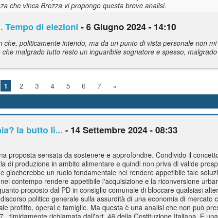
za che vinca Brezza vi propongo questa breve analisi.
.. Tempo di elezioni
- 6 Giugno 2024 - 14:10
 che, politicamente intendo, ma da un punto di vista personale non mi
olo che malgrado tutto resto un inguaribile sognatore e spesso, malgrado
1
2
3
4
5
6
7
»
? la butto lì...
- 14 Settembre 2024 - 08:33
una proposta sensata da sostenere e approfondire. Condivido il concett
rla di produzione in ambito alimentare e quindi non priva di valide pro
ne giocherebbe un ruolo fondamentale nel rendere appetibile tale solu
e nel contempo rendere appetibile l'acquisizione e la riconversione urban
a quanto proposto dal PD in consiglio comunale di bloccare qualsiasi alte
n discorso politico generale sulla assurdità di una economia di mercato ch
i tale profitto, operai e famiglie. Ma questa è una analisi che non può pr
 , timidamente richiamata dall'art. 46 della Costituzione Italiana. E una