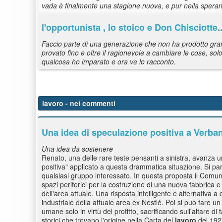
vada è finalmente una stagione nuova, e pur nella speran
l'opportunista , lo stoico e Don Chisciotte.
Faccio parte di una generazione che non ha prodotto gran
provato fino e oltre il ragionevole a cambiare le cose, s
qualcosa ho imparato e ora ve lo racconto.
lavoro
- nei commenti
Una idea di speculazione positiva a Verbania
Una idea da sostenere
Renato, una delle rare teste pensanti a sinistra, avanza 
positiva" applicato a questa drammatica situazione. Si pa
qualsiasi gruppo interessato. In questa proposta il Comu
spazi periferici per la costruzione di una nuova fabbrica 
dell'area attuale. Una risposta intelligente e alternativa 
industriale della attuale area ex Nestlè. Poi si può fare u
umane solo in virtù del profitto, sacrificando sull'altare d
storici che trovano l'origine nella Carta del
lavoro
del 1927