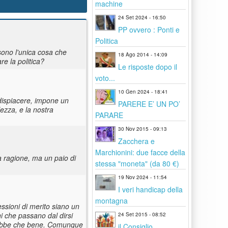
machine
24 Set 2024 - 16:50
PP ovvero : Ponti e
Politica
 sono l'unica cosa che
18 Ago 2014 - 14:09
re la politica?
Le risposte dopo il
voto...
10 Gen 2024 - 18:41
/dispiacere, impone un
PARERE E’ UN PO’
ezza, e la nostra
PARARE
30 Nov 2015 - 09:13
Zacchera e
Marchionini: due facce della
a ragione, ma un paio di
stessa "moneta" (da 80 €)
19 Nov 2024 - 11:54
I veri handicap della
montagna
lessioni di merito siano un
ni che passano dal dirsi
24 Set 2015 - 08:52
farebbe che bene. Comunque
il Consiglio