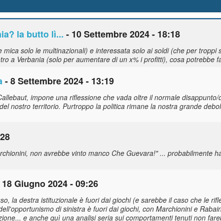
? la butto lì...
- 10 Settembre 2024 - 18:18
mica solo le multinazionali) e interessata solo ai soldi (che per troppi
ro a Verbania (solo per aumentare di un x% i profitti), cosa potrebbe fa
a
- 8 Settembre 2024 - 13:19
Callebaut, impone una riflessione che vada oltre il normale disappunto
l nostro territorio. Purtroppo la politica rimane la nostra grande debol
:28
archionini, non avrebbe vinto manco Che Guevara!" ... probabilmente h
 18 Giugno 2024 - 09:26
so, la destra istituzionale è fuori dai giochi (e sarebbe il caso che le rif
io dell'opportunismo di sinistra è fuori dai giochi, con Marchionini e Rabai
screzione... e anche quì una analisi seria sui comportamenti tenuti non 