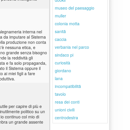
dookil
museo del paesaggio
muller
colonia motta
sanitã
alegnameria interna nel
sia da imputare al Sistema
caccia
della produzione non conta
verbania nel parco
 c'è nessuna etica, e
iano grande senza bisogno
sindaco pi
e la reddività gli
curiosità
ista e fa solo propaganda,
to il Sistema oppure il
giordano
ai miei figli a fare
lana
oduttiva.
incompatibilitã
tavolo
resa dei conti
ile per capire di più e
unioni civili
nutilmente politico su un
 io continuo col mio di
centrodestra
 sembra un grande assente