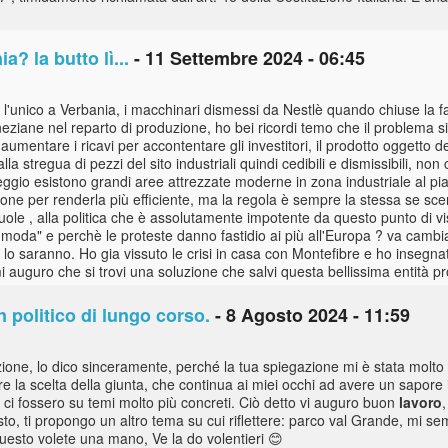
? la butto lì...
- 11 Settembre 2024 - 06:45
l'unico a Verbania, i macchinari dismessi da Nestlè quando chiuse la f
veneziane nel reparto di produzione, ho bei ricordi temo che il problema 
mentare i ricavi per accontentare gli investitori, il prodotto oggetto 
 stregua di pezzi del sito industriali quindi cedibili e dismissibili, non
ggio esistono grandi aree attrezzate moderne in zona industriale al p
ne per renderla più efficiente, ma la regola è sempre la stessa se scend
vuole , alla politica che è assolutamente impotente da questo punto di v
moda" e perchè le proteste danno fastidio ai più all'Europa ? va cambia
lo saranno. Ho gia vissuto le crisi in casa con Montefibre e ho insegnato 
auguro che si trovi una soluzione che salvi questa bellissima entità pr
 politico di lungo corso.
- 8 Agosto 2024 - 11:59
e, lo dico sinceramente, perché la tua spiegazione mi è stata molto ut
a scelta della giunta, che continua ai miei occhi ad avere un sapore i
 ci fossero su temi molto più concreti. Ciò detto vi auguro buon
lavoro
,
posto, ti propongo un altro tema su cui riflettere: parco val Grande, mi
esto volete una mano, Ve la do volentieri 😊