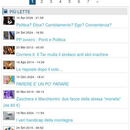
1
2
3
4
5
6
7
»
PIÙ LETTE
16 Apr 2026 - 21:59
Politica? Etica? Cambiamento? Ego? Convenienza?
24 Set 2024 - 16:50
PP ovvero : Ponti e Politica
23 Mar 2012 - 00:00
Corriere.it: Il Tar multa il sindaco anti slot-machine
18 Ago 2014 - 14:09
Le risposte dopo il voto...
10 Gen 2024 - 18:41
PARERE E’ UN PO’ PARARE
30 Nov 2015 - 09:13
Zacchera e Marchionini: due facce della stessa "moneta"
(da 80 €)
19 Nov 2024 - 11:54
I veri handicap della montagna
24 Set 2015 - 08:52