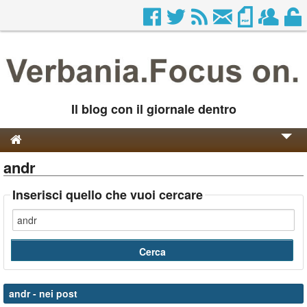
Il blog con il giornale dentro
andr
Genesi e Storia
Contatti
Inserisci quello che vuoi cercare
andr
- nei post