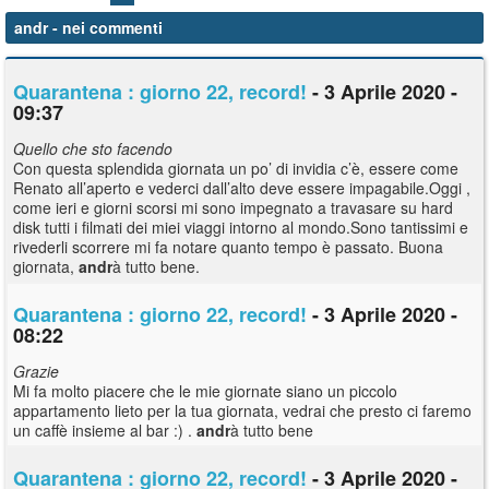
andr
- nei commenti
Quarantena : giorno 22, record!
- 3 Aprile 2020 -
09:37
Quello che sto facendo
Con questa splendida giornata un po’ di invidia c’è, essere come
Renato all’aperto e vederci dall’alto deve essere impagabile.Oggi ,
come ieri e giorni scorsi mi sono impegnato a travasare su hard
disk tutti i filmati dei miei viaggi intorno al mondo.Sono tantissimi e
rivederli scorrere mi fa notare quanto tempo è passato. Buona
giornata,
andr
à tutto bene.
Quarantena : giorno 22, record!
- 3 Aprile 2020 -
08:22
Grazie
Mi fa molto piacere che le mie giornate siano un piccolo
appartamento lieto per la tua giornata, vedrai che presto ci faremo
un caffè insieme al bar :) .
andr
à tutto bene
Quarantena : giorno 22, record!
- 3 Aprile 2020 -