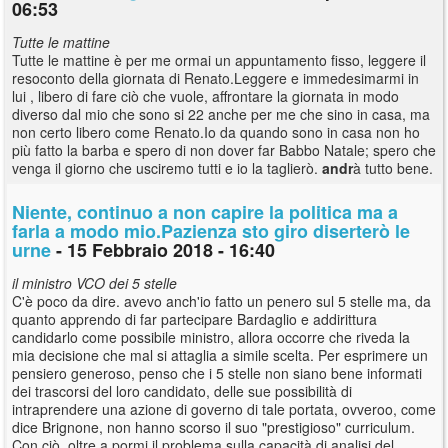
06:53
Tutte le mattine
Tutte le mattine è per me ormai un appuntamento fisso, leggere il
resoconto della giornata di Renato.Leggere e immedesimarmi in
lui , libero di fare ciò che vuole, affrontare la giornata in modo
diverso dal mio che sono si 22 anche per me che sino in casa, ma
non certo libero come Renato.Io da quando sono in casa non ho
più fatto la barba e spero di non dover far Babbo Natale; spero che
venga il giorno che usciremo tutti e io la taglierò.
andr
à tutto bene.
Niente, continuo a non capire la politica ma a
farla a modo mio.Pazienza sto giro diserterò le
urne
- 15 Febbraio 2018 - 16:40
il ministro VCO dei 5 stelle
C'è poco da dire. avevo anch'io fatto un penero sul 5 stelle ma, da
quanto apprendo di far partecipare Bardaglio e addirittura
candidarlo come possibile ministro, allora occorre che riveda la
mia decisione che mal si attaglia a simile scelta. Per esprimere un
pensiero generoso, penso che i 5 stelle non siano bene informati
dei trascorsi del loro candidato, delle sue possibilità di
intraprendere una azione di governo di tale portata, ovveroo, come
dice Brignone, non hanno scorso il suo "prestigioso" curriculum.
Con ciò, oltre a pormi il problema sulla capacità di analisi del