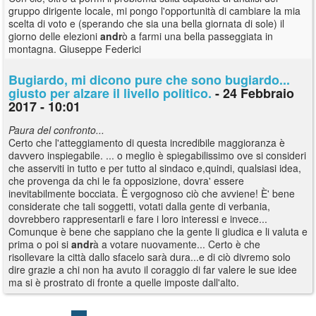
gruppo dirigente locale, mi pongo l'opportunità di cambiare la mia
scelta di voto e (sperando che sia una bella giornata di sole) il
giorno delle elezioni
andr
ò a farmi una bella passeggiata in
montagna. Giuseppe Federici
Bugiardo, mi dicono pure che sono bugiardo...
giusto per alzare il livello politico.
- 24 Febbraio
2017 - 10:01
Paura del confronto...
Certo che l'atteggiamento di questa incredibile maggioranza è
davvero inspiegabile. ... o meglio è spiegabilissimo ove si consideri
che asserviti in tutto e per tutto al sindaco e,quindi, qualsiasi idea,
che provenga da chi le fa opposizione, dovra' essere
inevitabilmente bocciata. È vergognoso ciò che avviene! È' bene
considerate che tali soggetti, votati dalla gente di verbania,
dovrebbero rappresentarli e fare i loro interessi e invece...
Comunque è bene che sappiano che la gente li giudica e li valuta e
prima o poi si
andr
à a votare nuovamente... Certo è che
risollevare la città dallo sfacelo sarà dura...e di ciò divremo solo
dire grazie a chi non ha avuto il coraggio di far valere le sue idee
ma si è prostrato di fronte a quelle imposte dall'alto.