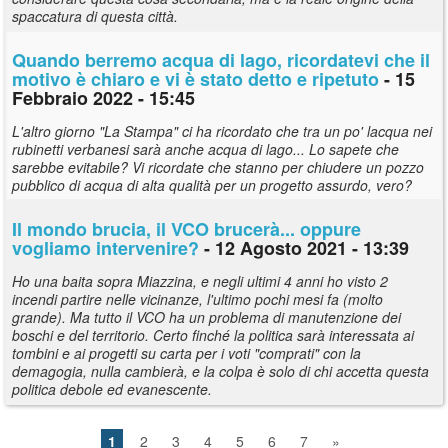
spaccatura di questa città.
Quando berremo acqua di lago, ricordatevi che il
motivo è chiaro e vi è stato detto e ripetuto
- 15
Febbraio 2022 - 15:45
L'altro giorno "La Stampa" ci ha ricordato che tra un po' lacqua nei
rubinetti verbanesi sarà anche acqua di lago... Lo sapete che
sarebbe evitabile? Vi ricordate che stanno per chiudere un pozzo
pubblico di acqua di alta qualità per un progetto assurdo, vero?
Il mondo brucia, il VCO brucerà... oppure
vogliamo intervenire?
- 12 Agosto 2021 - 13:39
Ho una baita sopra Miazzina, e negli ultimi 4 anni ho visto 2
incendi partire nelle vicinanze, l'ultimo pochi mesi fa (molto
grande). Ma tutto il VCO ha un problema di manutenzione dei
boschi e del territorio. Certo finché la politica sarà interessata ai
tombini e ai progetti su carta per i voti "comprati" con la
demagogia, nulla cambierà, e la colpa è solo di chi accetta questa
politica debole ed evanescente.
1
2
3
4
5
6
7
»