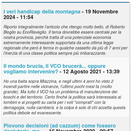
I veri handicap della montagna
- 19 Novembre
2024 - 11:54
Riporto integralmente l'articolo che ritengo molto bello, di Roberto
Bioglio su EcoRisveglio. Il tema dovrebbe essere centrale per la
nostra provincia, perchè tratta di una potenziale economia
estremamente interessante supportata da una ottima legge
regionale che però è ferma in qualche cassetto da più di 7 anni per
l'inerzia di una classe politica sempre più imbarazzante.
Il mondo brucia, il VCO brucerà... oppure
vogliamo intervenire?
- 12 Agosto 2021 - 13:39
Ho una baita sopra Miazzina, e negli ultimi 4 anni ho visto 2
incendi partire nelle vicinanze, l'ultimo pochi mesi fa (molto
grande). Ma tutto il VCO ha un problema di manutenzione dei
boschi e del territorio. Certo finché la politica sarà interessata ai
tombini e ai progetti su carta per i voti "comprati" con la
demagogia, nulla cambierà, e la colpa è solo di chi accetta questa
politica debole ed evanescente.
Piovono decisioni (ad cazzum) come fossero
risolutorie, ma...
- 16 Novembre 2020 - 09:57