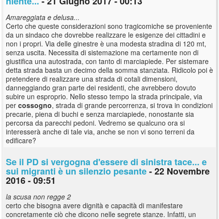
niente...
- 21 Giugno 2017 - 00:13
Amareggiata e delusa...
Certo che queste considerazioni sono tragicomiche se proveniente
da un sindaco che dovrebbe realizzare le esigenze dei cittadini e
non i propri. Via delle ginestre è una modesta stradina di 120 mt,
senza uscita. Necessita di sistemazione ma certamente non di
giustifica una autostrada, con tanto di marciapiede. Per sistemare
detta strada basta un decimo della somma stanziata. Ridicolo poi è
pretendere di realizzare una strada di cotali dimensioni,
danneggiando gran parte dei residenti, che avrebbero dovuto
subire un esproprio. Nello stesso tempo la strada principale, via
per
cossogno
, strada di grande percorrenza, si trova in condizioni
precarie, piena di buchi e senza marciapiede, nonostante sia
percorsa da parecchi pedoni. Vedremo se qualcuno ora si
interesserà anche di tale via, anche se non vi sono terreni da
edificare?
Se il PD si vergogna d'essere di sinistra tace... e
sui migranti è un silenzio pesante
- 22 Novembre
2016 - 09:51
la scusa non regge 2
certo che bisogna avere dignità e capacità di manifestare
concretamente ciò che dicono nelle segrete stanze. Infatti, un