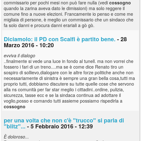
commissario per pochi mesi non può fare nulla (vedi
cossogno
quando la zarina aveva dato le dimissioni) ma solo reggere il
comune fino a nuove elezioni. Francamente io penso e come me
migliaia di persone, è meglio un commissario che un sindaco che
fa solo danni e procura danni erariali a gò gò.
Diciamolo: il PD con Scalfi è partito bene.
- 28
Marzo 2016 - 10:20
evviva il dialogo
..finalmente si vede una luce in fondo al tunell. ma non vorrei che
fossero i fari di un treno....ma se è come dice Renato tiro un
sospiro di sollievo,dialogare con le altre forze politiche anche non
necessariamente di sinistra è sempre una gran bella cosa,tutti ma
proprio tutti, dobbiamo discutere su tutte quelle cose che servono
alla ns comunità per far star meglio i cittadini..ordine, pulizia,
sicurezza, tasse ecc e se la sindaca continua ad adottare il
voglio,posso e comando tutti assieme possiamo rispedirla a
cossogno
per una volta che non c'è "trucco" si parla di
"blitz"...
- 5 Febbraio 2016 - 12:39
È doloroso...