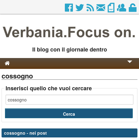
Il blog con il giornale dentro
cossogno
Genesi e Storia
Contatti
Inserisci quello che vuoi cercare
cossogno
- nei post