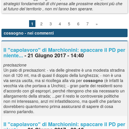
strategici fondamentali di chi pensa alle prossime elezioni più che
al futuro del territorio , non mi fanno ben sperare.
1
2
3
4
5
6
7
»
cossogno
- nei commenti
Il "capolavoro" di Marchionini: spaccare il PD per
niente...
- 21 Giugno 2017 - 14:40
precisazione
Un paio di precisazioni: - via delle ginestre è una modesta stradina
non di 120 mt, ma di quasi il doppio della lunghezza; - non è una
via senza uscita, ma si ricollega alla via per
cossogno
(è infatti la
vecchia via che portava a Unchio); - gran parte dei residenti sono
d'accordo con gli espropri, perché ritengono che sia necessario un
allargamento della strada; ...per il resto le controversie politiche
non mi interessano, anzi mi infastidiscono, ma quelli che parlano
dovrebbero quantomeno prima assicurarsi di sapere di cosa
stanno parlando.
Il "capolavoro" di Marchionini: spaccare il PD per