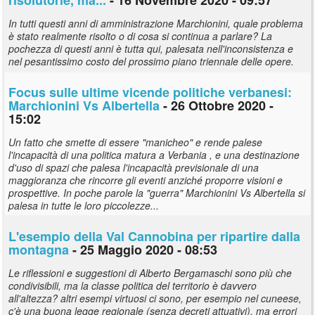
In tutti questi anni di amministrazione Marchionini, quale problema
è stato realmente risolto o di cosa si continua a parlare? La
pochezza di questi anni è tutta qui, palesata nell'inconsistenza e
nel pesantissimo costo del prossimo piano triennale delle opere.
Focus sulle ultime vicende politiche verbanesi:
Marchionini Vs Albertella
- 26 Ottobre 2020 -
15:02
Un fatto che smette di essere "manicheo" e rende palese
l'incapacità di una politica matura a Verbania , e una destinazione
d'uso di spazi che palesa l'incapacità previsionale di una
maggioranza che rincorre gli eventi anziché proporre visioni e
prospettive. In poche parole la "guerra" Marchionini Vs Albertella si
palesa in tutte le loro piccolezze...
L'esempio della Val Cannobina per ripartire dalla
montagna
- 25 Maggio 2020 - 08:53
Le riflessioni e suggestioni di Alberto Bergamaschi sono più che
condivisibili, ma la classe politica del territorio è davvero
all'altezza? altri esempi virtuosi ci sono, per esempio nel cuneese,
c'è una buona legge regionale (senza decreti attuativi), ma errori