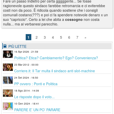
Fare un passo indietro per certa gggggente... Se fosse
ragionevole questo sindaco farebbe retromarcia e ci eviterebbe
costi non da poco. È ridicola quando sostiene che i consigli
comunali costano(???) e poi ci fa spendere notevole denaro x un
suo "capriccio". Certo a lei che abita a
cossogno
non costa
nulla... ma ai verbanesi parecchio.
1
2
3
4
5
6
7
»
PIÙ LETTE
16 Apr 2026 - 21:59
Politica? Etica? Cambiamento? Ego? Convenienza?
23 Mar 2012 - 00:00
Corriere.it: Il Tar multa il sindaco anti slot-machine
24 Set 2024 - 16:50
PP ovvero : Ponti e Politica
18 Ago 2014 - 14:09
Le risposte dopo il voto...
10 Gen 2024 - 18:41
PARERE E’ UN PO’ PARARE