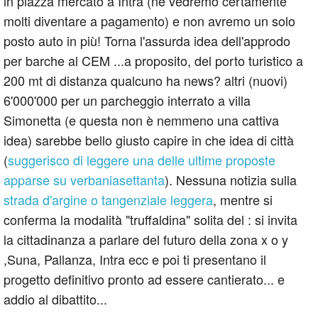
in piazza mercato a Intra (ne vedremo certamente
molti diventare a pagamento) e non avremo un solo
posto auto in più! Torna l'assurda idea dell'approdo
per barche al CEM ...a proposito, del porto turistico a
200 mt di distanza qualcuno ha news? altri (nuovi)
6'000'000 per un parcheggio interrato a villa
Simonetta (e questa non è nemmeno una cattiva
idea) sarebbe bello giusto capire in che idea di città
(
suggerisco di leggere una delle ultime proposte
apparse su verbaniasettanta
). Nessuna notizia sulla
strada d'argine o tangenziale leggera
, mentre si
conferma la modalità "truffaldina" solita del : si invita
la cittadinanza a parlare del futuro della zona x o y
,Suna, Pallanza, Intra ecc e poi ti presentano il
progetto definitivo pronto ad essere cantierato... e
addio al dibattito...