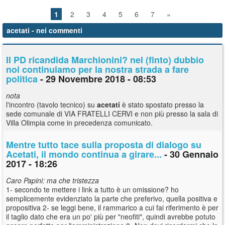
1
2
3
4
5
6
7
»
acetati
- nei commenti
Il PD ricandida Marchionini? nel (finto) dubbio
noi continuiamo per la nostra strada a fare
politica
- 29 Novembre 2018 - 08:53
nota
l'incontro (tavolo tecnico) su
acetati
è stato spostato presso la
sede comunale di VIA FRATELLI CERVI e non più presso la sala di
Villa Olimpia come in precedenza comunicato.
Mentre tutto tace sulla proposta di dialogo su
Acetati, il mondo continua a girare...
- 30 Gennaio
2017 - 18:26
Caro Papini: ma che tristezza
1- secondo te mettere i link a tutto è un omissione? ho
semplicemente evidenziato la parte che preferivo, quella positiva e
propositiva 2- se leggi bene, il rammarico a cui fai riferimento è per
il taglio dato che era un po' più per "neofiti", quindi avrebbe potuto