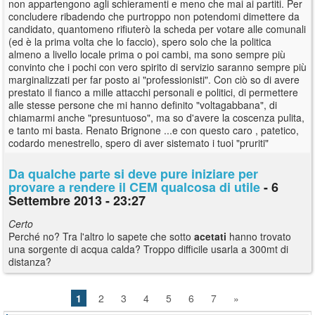
non appartengono agli schieramenti e meno che mai ai partiti. Per
concludere ribadendo che purtroppo non potendomi dimettere da
candidato, quantomeno rifiuterò la scheda per votare alle comunali
(ed è la prima volta che lo faccio), spero solo che la politica
almeno a livello locale prima o poi cambi, ma sono sempre più
convinto che i pochi con vero spirito di servizio saranno sempre più
marginalizzati per far posto ai "professionisti". Con ciò so di avere
prestato il fianco a mille attacchi personali e politici, di permettere
alle stesse persone che mi hanno definito "voltagabbana", di
chiamarmi anche "presuntuoso", ma so d'avere la coscenza pulita,
e tanto mi basta. Renato Brignone ...e con questo caro , patetico,
codardo menestrello, spero di aver sistemato i tuoi "pruriti"
Da qualche parte si deve pure iniziare per
provare a rendere il CEM qualcosa di utile
- 6
Settembre 2013 - 23:27
Certo
Perché no? Tra l'altro lo sapete che sotto
acetati
hanno trovato
una sorgente di acqua calda? Troppo difficile usarla a 300mt di
distanza?
1
2
3
4
5
6
7
»