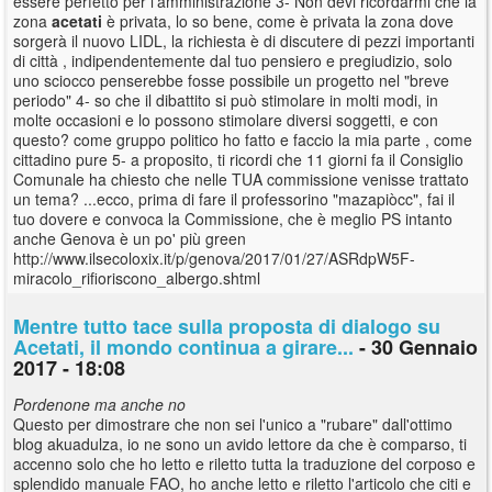
essere perfetto per l'amministrazione 3- Non devi ricordarmi che la
zona
acetati
è privata, lo so bene, come è privata la zona dove
sorgerà il nuovo LIDL, la richiesta è di discutere di pezzi importanti
di città , indipendentemente dal tuo pensiero e pregiudizio, solo
uno sciocco penserebbe fosse possibile un progetto nel "breve
periodo" 4- so che il dibattito si può stimolare in molti modi, in
molte occasioni e lo possono stimolare diversi soggetti, e con
questo? come gruppo politico ho fatto e faccio la mia parte , come
cittadino pure 5- a proposito, ti ricordi che 11 giorni fa il Consiglio
Comunale ha chiesto che nelle TUA commissione venisse trattato
un tema? ...ecco, prima di fare il professorino "mazapiòcc", fai il
tuo dovere e convoca la Commissione, che è meglio PS intanto
anche Genova è un po' più green
http://www.ilsecoloxix.it/p/genova/2017/01/27/ASRdpW5F-
miracolo_rifioriscono_albergo.shtml
Mentre tutto tace sulla proposta di dialogo su
Acetati, il mondo continua a girare...
- 30 Gennaio
2017 - 18:08
Pordenone ma anche no
Questo per dimostrare che non sei l'unico a "rubare" dall'ottimo
blog akuadulza, io ne sono un avido lettore da che è comparso, ti
accenno solo che ho letto e riletto tutta la traduzione del corposo e
splendido manuale FAO, ho anche letto e riletto l'articolo che citi e