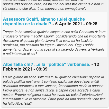
puntualizzazioni del caso, basta che nel disastro eventuale non ci
sia nessuno che dica: "non sapevo, non immaginavo".
Assessore Scalfi, almeno tu/lei qualche
rispostina ce la da/dai?
- 6 Aprile 2021 - 09:28
Tempo fa ho ventilato qualche sospetto che sulla Canottieri di Intra
ci fossero "strane macchinazioni", considerando che un importante
Assessore di questa giunta lavora li, la cosa mi ha lasciato
perplesso, ma nessuno ha fugato i miei dubbi. Oggi i dubbi
aumentano. Sapremo mai cosa si sta facendo davvero a Verbania
e nell'interesse di chi?
Albertella chi? ...e la "politica" verbanese.
- 12
Febbraio 2021 - 08:39
L'altro giorno mi sono soffermato su qualche riflessione rispetto la
palude politica nostrana, il contesto nazionale dove i sovranisti
diventano europeisti e tutti vincono, francamente mi da la nausea.
Provo ancora, e non senza fatica, a capire cosa accade a casa
nostra. Proprio nei giorni scorsi ho avuto un paio di interlocuzioni
interessanti e ve le racconto. Parto però da una domanda: che fine
ha fatto Albertella?