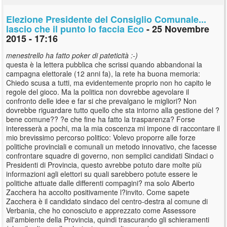
Elezione Presidente del Consiglio Comunale...
lascio che il punto lo faccia Eco
- 25 Novembre
2015 - 17:16
menestrello ha fatto poker di pateticità :-)
questa è la lettera pubblica che scrissi quando abbandonai la
campagna elettorale (12 anni fa), la rete ha buona memoria:
Chiedo scusa a tutti, ma evidentemente proprio non ho capito le
regole del gioco. Ma la politica non dovrebbe agevolare il
confronto delle idee e far si che prevalgano le migliori? Non
dovrebbe riguardare tutto quello che sta intorno alla gestione del ?
bene comune?? ?e che fine ha fatto la trasparenza? Forse
interesserà a pochi, ma la mia coscenza mi impone di raccontare il
mio brevissimo percorso politico: Volevo proporre alle forze
politiche provinciali e comunali un metodo innovativo, che facesse
confrontare squadre di governo, non semplici candidati Sindaci o
Presidenti di Provincia, questo avrebbe potuto dare molte più
informazioni agli elettori su quali sarebbero potute essere le
politiche attuate dalle differenti compagini? ma solo Alberto
Zacchera ha accolto positivamente l?invito. Come sapete
Zacchera è il candidato sindaco del centro-destra al comune di
Verbania, che ho conosciuto e apprezzato come Assessore
all'ambiente della Provincia, quindi trascurando gli schieramenti