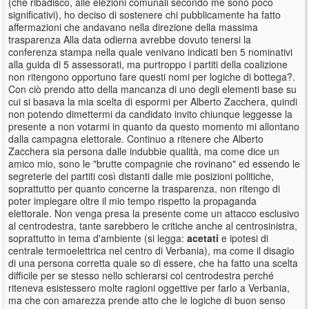
(che ribadisco, alle elezioni comunali secondo me sono poco
significativi), ho deciso di sostenere chi pubblicamente ha fatto
affermazioni che andavano nella direzione della massima
trasparenza Alla data odierna avrebbe dovuto tenersi la
conferenza stampa nella quale venivano indicati ben 5 nominativi
alla guida di 5 assessorati, ma purtroppo i partiti della coalizione
non ritengono opportuno fare questi nomi per logiche di bottega?.
Con ciò prendo atto della mancanza di uno degli elementi base su
cui si basava la mia scelta di espormi per Alberto Zacchera, quindi
non potendo dimettermi da candidato invito chiunque leggesse la
presente a non votarmi in quanto da questo momento mi allontano
dalla campagna elettorale. Continuo a ritenere che Alberto
Zacchera sia persona dalle indubbie qualità, ma come dice un
amico mio, sono le "brutte compagnie che rovinano" ed essendo le
segreterie dei partiti così distanti dalle mie posizioni politiche,
soprattutto per quanto concerne la trasparenza, non ritengo di
poter impiegare oltre il mio tempo rispetto la propaganda
elettorale. Non venga presa la presente come un attacco esclusivo
al centrodestra, tante sarebbero le critiche anche al centrosinistra,
soprattutto in tema d'ambiente (si legga:
acetati
e ipotesi di
centrale termoelettrica nel centro di Verbania), ma come il disagio
di una persona corretta quale so di essere, che ha fatto una scelta
difficile per se stesso nello schierarsi col centrodestra perché
riteneva esistessero molte ragioni oggettive per farlo a Verbania,
ma che con amarezza prende atto che le logiche di buon senso