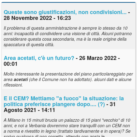
Queste sono giustificazioni, non condivisioni...
-
28 Novembre 2022 - 16:23
Il problema di questa amministrazione è sempre lo stesso da 10
anni: incapacità di condividere una visione di città. Alcuni potranno
considerare questa cosa secondaria, ma è la reale origine della
spaccatura di questa città.
Area
acetati
, c'è un futuro?
- 26 Marzo 2022 -
00:01
Molto interessante la presentazione del piano particolareggiato per
area
acetati
(che il Comune non ha adottato). alcuni dati e alcune
riflessioni.
E il CEM? Mettiamo "a fuoco" la situazione: la
politica preferisce piangere dopo.... (?)
- 31
Agosto 2021 - 14:11
A Milano in 15 minuti brucia un palazzo di 15 piani "vecchio" di 10
anni, e noi a Verbania dovremmo stare tranquilli con un CEM non
a norma e rivestito in legno (trattato tardivamente e in opera)? Se
scrivo qualcosa di non corretto, attendo con ansia le