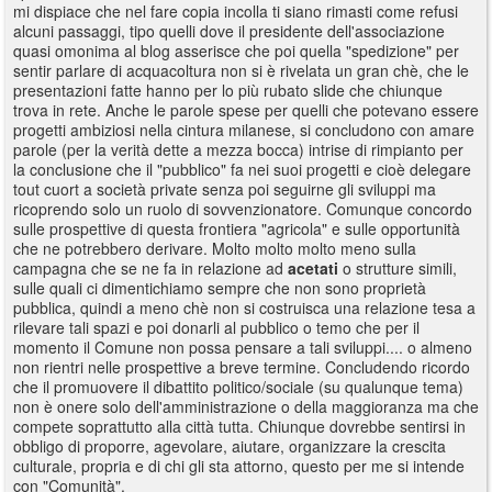
mi dispiace che nel fare copia incolla ti siano rimasti come refusi
alcuni passaggi, tipo quelli dove il presidente dell'associazione
quasi omonima al blog asserisce che poi quella "spedizione" per
sentir parlare di acquacoltura non si è rivelata un gran chè, che le
presentazioni fatte hanno per lo più rubato slide che chiunque
trova in rete. Anche le parole spese per quelli che potevano essere
progetti ambiziosi nella cintura milanese, si concludono con amare
parole (per la verità dette a mezza bocca) intrise di rimpianto per
la conclusione che il "pubblico" fa nei suoi progetti e cioè delegare
tout cuort a società private senza poi seguirne gli sviluppi ma
ricoprendo solo un ruolo di sovvenzionatore. Comunque concordo
sulle prospettive di questa frontiera "agricola" e sulle opportunità
che ne potrebbero derivare. Molto molto molto meno sulla
campagna che se ne fa in relazione ad
acetati
o strutture simili,
sulle quali ci dimentichiamo sempre che non sono proprietà
pubblica, quindi a meno chè non si costruisca una relazione tesa a
rilevare tali spazi e poi donarli al pubblico o temo che per il
momento il Comune non possa pensare a tali sviluppi.... o almeno
non rientri nelle prospettive a breve termine. Concludendo ricordo
che il promuovere il dibattito politico/sociale (su qualunque tema)
non è onere solo dell'amministrazione o della maggioranza ma che
compete soprattutto alla città tutta. Chiunque dovrebbe sentirsi in
obbligo di proporre, agevolare, aiutare, organizzare la crescita
culturale, propria e di chi gli sta attorno, questo per me si intende
con "Comunità".