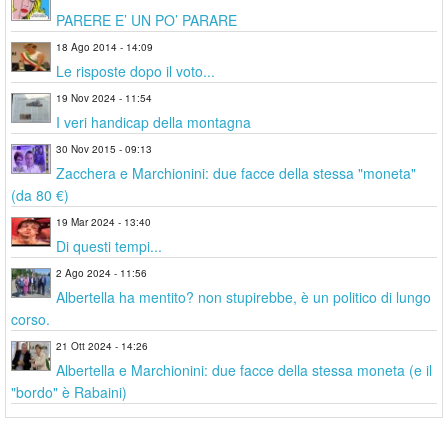
PARERE E’ UN PO’ PARARE
18 Ago 2014 - 14:09
Le risposte dopo il voto...
19 Nov 2024 - 11:54
I veri handicap della montagna
30 Nov 2015 - 09:13
Zacchera e Marchionini: due facce della stessa "moneta"
(da 80 €)
19 Mar 2024 - 13:40
Di questi tempi...
2 Ago 2024 - 11:56
Albertella ha mentito? non stupirebbe, è un politico di lungo
corso.
21 Ott 2024 - 14:26
Albertella e Marchionini: due facce della stessa moneta (e il
"bordo" è Rabaini)