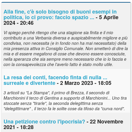
Alla fine, c'è solo bisogno di buoni esempi in
politica, io ci provo: faccio spazio ...
- 5 Aprile
2024 - 20:46
Vi spiego perchè ritengo che una stagione sia finita e il mio
contributo a una Verbania diversa e auspicabilmente migliore e più
condivisa, non necessita (e in fondo non ha mai necessitato) della
mia presenza attiva in Consiglio Comunale. Non smetterò di dire la
mia e di essere megafono di cose che devono essere conosciute,
nella speranza che sia sempre meno necessario che io lo faccia e
con la consapevolezza che l'averlo fatto è stato molto utile.
La resa dei conti, facendo finta di nulla ...
surreale e divertente
- 2 Marzo 2023 - 18:05
3 articoli su "La Stampa", il primo di Brezza, il secondo di
Marchionini il terzo di Gentina a supporto di Marchionini... Uno tira
stoccate senza "tirarle", la seconda delegittima senza
"delegittimare" , il terzo fa le solite cose da tifoso da "curva nord".
Una petizione contro l'ipocrisia?
- 22 Novembre
2021 - 18:28