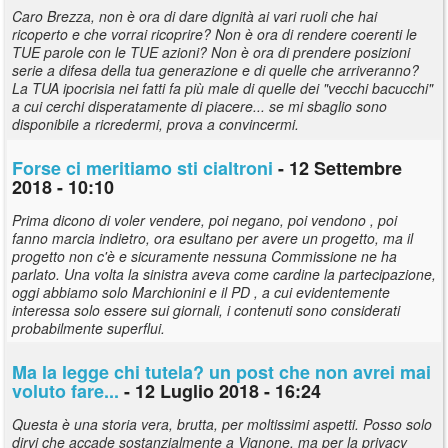
Caro Brezza, non è ora di dare dignità ai vari ruoli che hai
ricoperto e che vorrai ricoprire? Non è ora di rendere coerenti le
TUE parole con le TUE azioni? Non è ora di prendere posizioni
serie a difesa della tua generazione e di quelle che arriveranno?
La TUA ipocrisia nei fatti fa più male di quelle dei "vecchi bacucchi"
a cui cerchi disperatamente di piacere... se mi sbaglio sono
disponibile a ricredermi, prova a convincermi.
Forse ci meritiamo sti cialtroni
- 12 Settembre
2018 - 10:10
Prima dicono di voler vendere, poi negano, poi vendono , poi
fanno marcia indietro, ora esultano per avere un progetto, ma il
progetto non c'è e sicuramente nessuna Commissione ne ha
parlato. Una volta la sinistra aveva come cardine la partecipazione,
oggi abbiamo solo Marchionini e il PD , a cui evidentemente
interessa solo essere sui giornali, i contenuti sono considerati
probabilmente superflui.
Ma la legge chi tutela? un post che non avrei mai
voluto fare...
- 12 Luglio 2018 - 16:24
Questa è una storia vera, brutta, per moltissimi aspetti. Posso solo
dirvi che accade sostanzialmente a Vignone, ma per la privacy