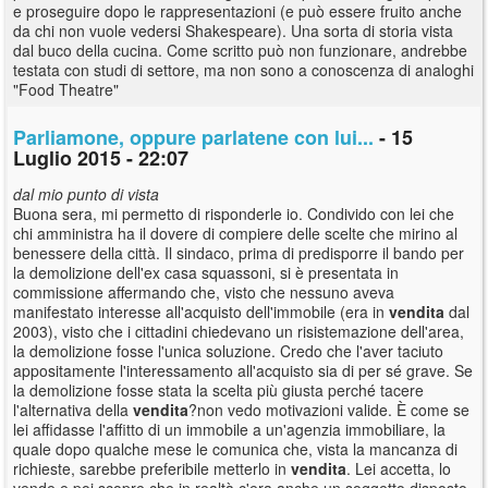
e proseguire dopo le rappresentazioni (e può essere fruito anche
da chi non vuole vedersi Shakespeare). Una sorta di storia vista
dal buco della cucina. Come scritto può non funzionare, andrebbe
testata con studi di settore, ma non sono a conoscenza di analoghi
"Food Theatre"
Parliamone, oppure parlatene con lui...
- 15
Luglio 2015 - 22:07
dal mio punto di vista
Buona sera, mi permetto di risponderle io. Condivido con lei che
chi amministra ha il dovere di compiere delle scelte che mirino al
benessere della città. Il sindaco, prima di predisporre il bando per
la demolizione dell'ex casa squassoni, si è presentata in
commissione affermando che, visto che nessuno aveva
manifestato interesse all'acquisto dell'immobile (era in
vendita
dal
2003), visto che i cittadini chiedevano un risistemazione dell'area,
la demolizione fosse l'unica soluzione. Credo che l'aver taciuto
appositamente l'interessamento all'acquisto sia di per sé grave. Se
la demolizione fosse stata la scelta più giusta perché tacere
l'alternativa della
vendita
?non vedo motivazioni valide. È come se
lei affidasse l'affitto di un immobile a un'agenzia immobiliare, la
quale dopo qualche mese le comunica che, vista la mancanza di
richieste, sarebbe preferibile metterlo in
vendita
. Lei accetta, lo
vende e poi scopre che in realtà c'era anche un soggetto disposto