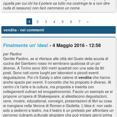
(quella per cui chi ha il potere sa tutto ma costringe te a non dire
nulla di nessuno) non farò nemmeno un nome.
1
2
3
4
5
6
7
»
vendita
- nei commenti
Finalmente un' idea!
- 4 Maggio 2016 - 12:58
per Paolino
Gentile Paolino, se si riferisce alle città del Gusto della scuola di
cucina del Gambero rosso mi sembrano qualcosa di un po'
diverso. A Torino sono 300 metri quadrati con una sala da 80
posti. Sono nati come luoghi per laboratori e piccoli eventi
degustazione. Poi c'è Eataly o altre catene di
vendita
che hanno
anche spazio per eventi. Il concetto che ho proposto è diverso. Al
centro c'è l'arte e la cultura, ma proposta e inserita con
collegamenti culinari ed enogastronomici. Faccio un esempio se si
propone un'opera di Shakespeare, si allestiscono degustazioni,
cene, mostre, educational, convegni, presentazioni di libri su cosa
si mangiava nella Verona di Romeo e Giulietta. L'idea è: non vado
solo a sedermi a teatro, ma il teatro è un pretesto per affrontare un
percorso culinario-culturale singolare che può iniziare giorni prima