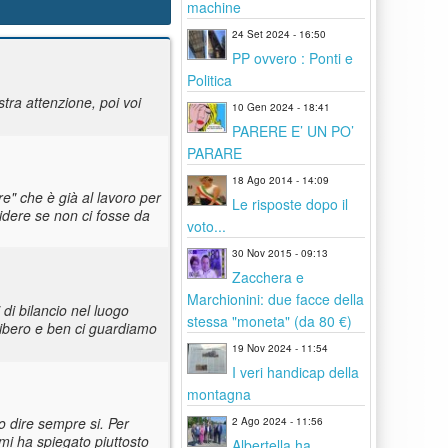
machine
24 Set 2024 - 16:50
PP ovvero : Ponti e
Politica
tra attenzione, poi voi
10 Gen 2024 - 18:41
PARERE E’ UN PO’
PARARE
18 Ago 2014 - 14:09
e" che è già al lavoro per
Le risposte dopo il
idere se non ci fosse da
voto...
30 Nov 2015 - 09:13
Zacchera e
Marchionini: due facce della
di bilancio nel luogo
stessa "moneta" (da 80 €)
libero e ben ci guardiamo
19 Nov 2024 - 11:54
I veri handicap della
montagna
 dire sempre si. Per
2 Ago 2024 - 11:56
 mi ha spiegato piuttosto
Albertella ha