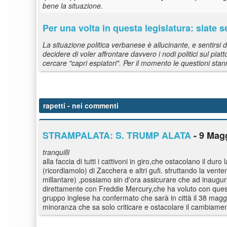
bene la situazione.
Per una volta in questa legislatura: siate s
La situazione politica verbanese è allucinante, e sentirsi 
decidere di voler affrontare davvero i nodi politici sul piat
cercare "capri espiatori". Per il momento le questioni stann
rapetti
- nei commenti
STRAMPALATA: S. TRUMP ALATA
- 9 Magg
tranquilli
alla faccia di tutti i cattivoni in giro,che ostacolano il d
(ricordiamolo) di Zacchera e altri gufi. sfruttando la vent
millantare) ,possiamo sin d'ora assicurare che ad inaug
direttamente con Freddie Mercury,che ha voluto con questo 
gruppo inglese ha confermato che sarà in città il 38 maggi
minoranza che sa solo criticare e ostacolare il cambiamen