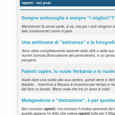
rapetti
- nei post
Sempre sottosoglia e sempre "i migliori"
Marchionini fa come vuole, si sa, ma poi i nodi vengono al
fate (ovviamente) come vi pare.
Una settimana di "astinenza" e la fotograf
Sono stato completamente assente dalla città e dalla sua 
riunire l'armata Brancaleone del centrodestra, e un centr
piangere.
Fatemi capire, lo vuole Verbania o lo vuol
Vuole dare una svolta alla sua cariera, quindi viene a Ve
lasciato... Insomma a Novara si muovono per tempo e riso
dal fare un bando. Meno male che tra un anno si vota!
Malagestione e "distrazione", è per quest
Non conosco
rapetti
, ma conosco il modus operandi del 
questo appena ho letto che voleva
rapetti
tutta per il Ma