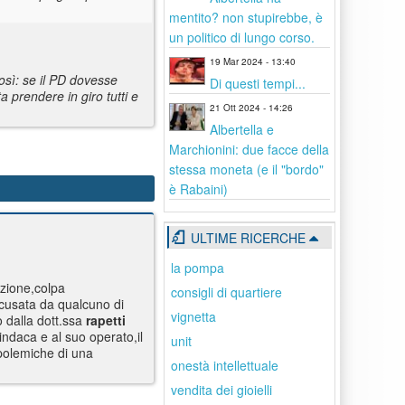
mentito? non stupirebbe, è
un politico di lungo corso.
19 Mar 2024 - 13:40
così: se il PD dovesse
Di questi tempi...
a prendere in giro tutti e
21 Ott 2024 - 14:26
Albertella e
Marchionini: due facce della
stessa moneta (e il "bordo"
è Rabaini)
ULTIME RICERCHE
la pompa
ezione,colpa
consigli di quartiere
cusata da qualcuno di
vignetta
 dalla dott.ssa
rapetti
indaca e al suo operato,il
unit
 polemiche di una
onestà intellettuale
vendita dei gioielli