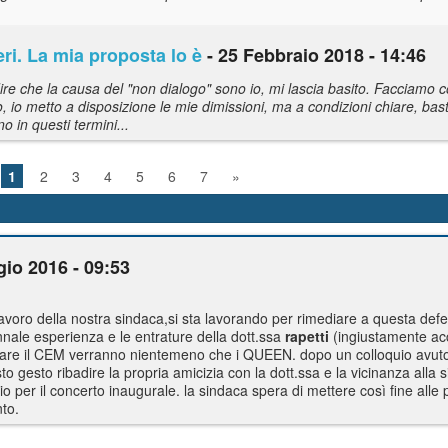
eri. La mia proposta lo è
- 25 Febbraio 2018 - 14:46
dire che la causa del "non dialogo" sono io, mi lascia basito. Facciamo 
to, io metto a disposizione le mie dimissioni, ma a condizioni chiare, bast
o in questi termini...
1
2
3
4
5
6
7
»
io 2016 - 09:53
uro lavoro della nostra sindaca,si sta lavorando per rimediare a questa def
ennale esperienza e le entrature della dott.ssa
rapetti
(ingiustamente ac
urare il CEM verranno nientemeno che i QUEEN. dopo un colloquio avuto
gesto ribadire la propria amicizia con la dott.ssa e la vicinanza alla s
o per il concerto inaugurale. la sindaca spera di mettere così fine alle
to.