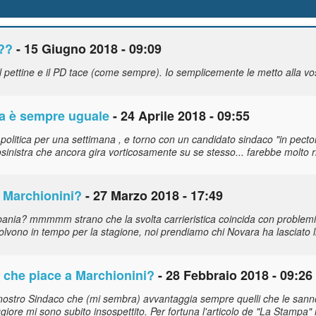
???
- 15 Giugno 2018 - 09:09
 pettine e il PD tace (come sempre). Io semplicemente le metto alla vos
ia è sempre uguale
- 24 Aprile 2018 - 09:55
politica per una settimana , e torno con un candidato sindaco "in pector
osinistra che ancora gira vorticosamente su se stesso... farebbe molto r
e Marchionini?
- 27 Marzo 2018 - 17:49
rbania? mmmmm strano che la svolta carrieristica coincida con problemi 
lvono in tempo per la stagione, noi prendiamo chi Novara ha lasciato 
o che piace a Marchionini?
- 28 Febbraio 2018 - 09:26
nostro Sindaco che (mi sembra) avvantaggia sempre quelli che le sanno
ggiore mi sono subito insospettito. Per fortuna l'articolo de "La Stampa"