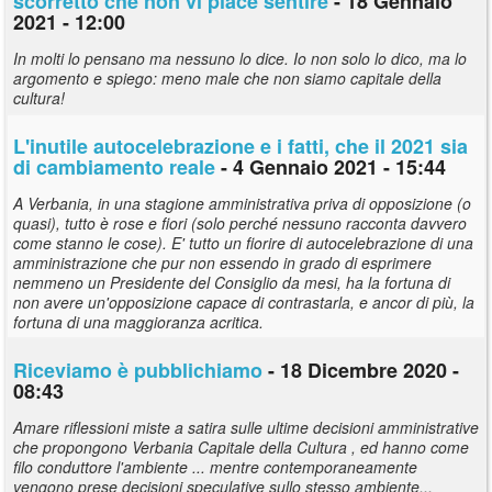
scorretto che non vi piace sentire
- 18 Gennaio
2021 - 12:00
In molti lo pensano ma nessuno lo dice. Io non solo lo dico, ma lo
argomento e spiego: meno male che non siamo capitale della
cultura!
L'inutile autocelebrazione e i fatti, che il 2021 sia
di cambiamento reale
- 4 Gennaio 2021 - 15:44
A Verbania, in una stagione amministrativa priva di opposizione (o
quasi), tutto è rose e fiori (solo perché nessuno racconta davvero
come stanno le cose). E' tutto un fiorire di autocelebrazione di una
amministrazione che pur non essendo in grado di esprimere
nemmeno un Presidente del Consiglio da mesi, ha la fortuna di
non avere un'opposizione capace di contrastarla, e ancor di più, la
fortuna di una maggioranza acritica.
Riceviamo è pubblichiamo
- 18 Dicembre 2020 -
08:43
Amare riflessioni miste a satira sulle ultime decisioni amministrative
che propongono Verbania Capitale della Cultura , ed hanno come
filo conduttore l'ambiente ... mentre contemporaneamente
vengono prese decisioni speculative sullo stesso ambiente...