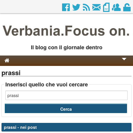
Il blog con il giornale dentro
prassi
Genesi e Storia
Contatti
Inserisci quello che vuoi cercare
prassi
- nei post