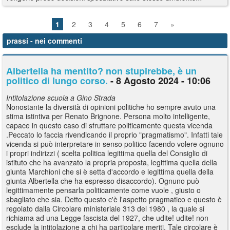
1
2
3
4
5
6
7
»
prassi
- nei commenti
Albertella ha mentito? non stupirebbe, è un
politico di lungo corso.
- 8 Agosto 2024 - 10:06
Intitolazione scuola a Gino Strada
Nonostante la diversità di opinioni politiche ho sempre avuto una
stima istintiva per Renato Brignone. Persona molto intelligente,
capace in questo caso di sfruttare politicamente questa vicenda
.Peccato lo faccia rivendicando il proprio "pragmatismo". Infatti tale
vicenda si può interpretare in senso politico facendo volere ognuno
i propri indirizzi ( scelta politica legittima quella del Consiglio di
istituto che ha avanzato la propria proposta, legittima quella della
giunta Marchioni che si è setta d'accordo e legittima quella della
giunta Albertella che ha espresso disaccordo). Ognuno può
legittimamente pensarla politicamente come vuole , giusto o
sbagliato che sia. Detto questo c'è l'aspetto pragmatico e questo è
regolato dalla Circolare ministeriale 313 del 1980 , la quale si
richiama ad una Legge fascista del 1927, che udite! udite! non
esclude la intitolazione a chi ha particolare meriti. Tale circolare è