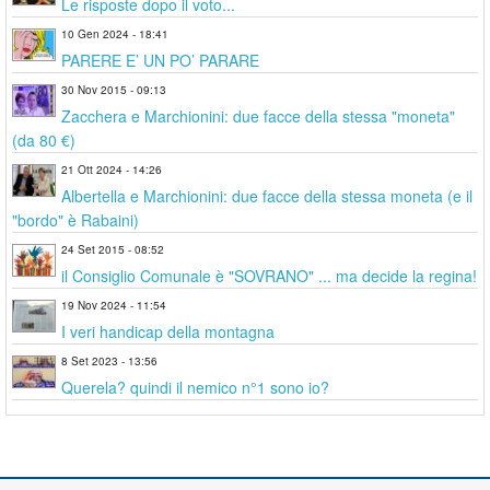
Le risposte dopo il voto...
10 Gen 2024 - 18:41
PARERE E’ UN PO’ PARARE
30 Nov 2015 - 09:13
Zacchera e Marchionini: due facce della stessa "moneta"
(da 80 €)
21 Ott 2024 - 14:26
Albertella e Marchionini: due facce della stessa moneta (e il
"bordo" è Rabaini)
24 Set 2015 - 08:52
il Consiglio Comunale è "SOVRANO" ... ma decide la regina!
19 Nov 2024 - 11:54
I veri handicap della montagna
8 Set 2023 - 13:56
Querela? quindi il nemico n°1 sono io?