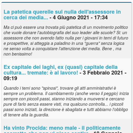
La patetica querelle sul nulla dell'assessore in
cerca dei media...
- 4 Giugno 2021 - 17:34
Ma ci può essere una trovata più patetica di un movimento politico
che vuole donare l'autobiografia del suo leader alle scuole? Si: un
assessore che non avendo fatto nulla per i giovani in temi di futuro
e prospettive, si atteggia a paladino in una "guerra" senza logica
ne senso volta a conquistare l'attenzione dei media. Bene , ma
non benissimo!
Ex capitale dei laghi, ex (quasi) capitale della
cultura... tremate: è al lavoro!
- 3 Febbraio 2021 -
09:19
Quando i temi sono "spinosi", trovare gli atti amministrativi è
sempre un problema. Il cambiamento (anche verso il peggio) inizia
sempre con piccoli passi, stanno iniziando a muoversi e cercano
pure di farlo senza essere visti, ma qualcuno controlla... i piccoli
passi sono iniziati, la direzione è sbagliata e tutti abbiamo l'obbligo
di tenere alta la guardia.
Ha vinto Procida: meno male - il politicamente