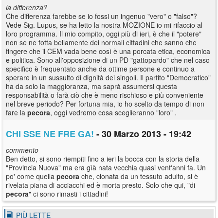
la differenza?
Che differenza farebbe se io fossi un ingenuo "vero" o "falso"?
Vede Sig. Lupus, se ha letto la nostra MOZIONE io mi rifaccio al
loro programma. Il mio compito, oggi più di ieri, è che il "potere"
non se ne fotta bellamente dei normali cittadini che sanno che
fingere che il CEM vada bene così è una porcata etica, economica
e politica. Sono all'opposizione di un PD "gattopardo" che nel caso
specifico è frequentato anche da ottime persone e continuo a
sperare in un sussulto di dignità dei singoli. Il partito "Democratico"
ha da solo la maggioranza, ma saprà assumersi questa
responsabilità o farà ciò che è meno rischioso e più conveniente
nel breve periodo? Per fortuna mia, io ho scelto da tempo di non
fare la
pecora
, oggi vedremo cosa sceglieranno "loro" .
CHI SSE NE FRE GA!
- 30 Marzo 2013 - 19:42
commento
Ben detto, si sono riempiti fino a ieri la bocca con la storia della
"Provincia Nuova" ma era gìà nata vecchia quasi vent'anni fa. Un
po' come quella
pecora
che, clonata da un tessuto adulto, si è
rivelata piana di acciacchi ed è morta presto. Solo che qui, "di
pecora
" ci sono rimasti i cittadini!
PIÙ LETTE