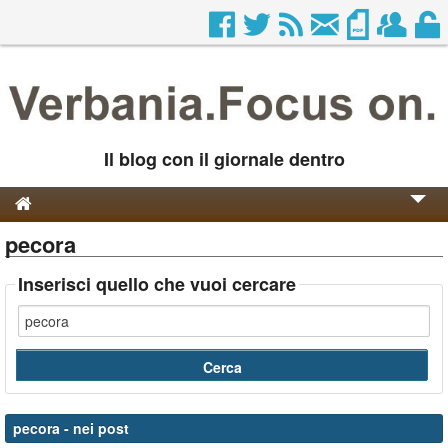
Il blog con il giornale dentro
pecora
Genesi e Storia
Contatti
Inserisci quello che vuoi cercare
pecora
- nei post