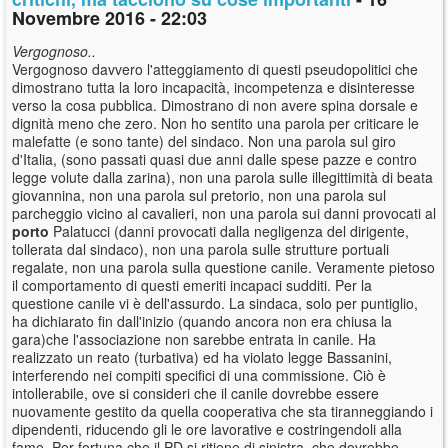
Novembre 2016 - 22:03
Vergognoso..
Vergognoso davvero l'atteggiamento di questi pseudopolitici che
dimostrano tutta la loro incapacità, incompetenza e disinteresse
verso la cosa pubblica. Dimostrano di non avere spina dorsale e
dignità meno che zero. Non ho sentito una parola per criticare le
malefatte (e sono tante) del sindaco. Non una parola sul giro
d'Italia, (sono passati quasi due anni dalle spese pazze e contro
legge volute dalla zarina), non una parola sulle illegittimità di beata
giovannina, non una parola sul pretorio, non una parola sul
parcheggio vicino al cavalieri, non una parola sui danni provocati al
porto
Palatucci (danni provocati dalla negligenza del dirigente,
tollerata dal sindaco), non una parola sulle strutture portuali
regalate, non una parola sulla questione canile. Veramente pietoso
il comportamento di questi emeriti incapaci sudditi. Per la
questione canile vi è dell'assurdo. La sindaca, solo per puntiglio,
ha dichiarato fin dall'inizio (quando ancora non era chiusa la
gara)che l'associazione non sarebbe entrata in canile. Ha
realizzato un reato (turbativa) ed ha violato legge Bassanini,
interferendo nei compiti specifici di una commissione. Ciò è
intollerabile, ove si consideri che il canile dovrebbe essere
nuovamente gestito da quella cooperativa che sta tiranneggiando i
dipendenti, riducendo gli le ore lavorative e costringendoli alla
fame. Per fortuna che il PD si ritiene di sinistra, che dovrebbe