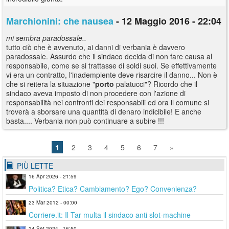
Marchionini: che nausea
- 12 Maggio 2016 - 22:04
mi sembra paradossale..
tutto ciò che è avvenuto, ai danni di verbania è davvero
paradossale. Assurdo che il sindaco decida di non fare causa al
responsabile, come se si trattasse di soldi suoi. Se effettivamente
vi era un contratto, l'inadempiente deve risarcire il danno... Non è
che si reitera la situazione "
porto
palatucci"? Ricordo che il
sindaco aveva imposto di non procedere con l'azione di
responsabilità nei confronti dei responsabili ed ora il comune si
troverà a sborsare una quantità di denaro indicibile! E anche
basta.... Verbania non può continuare a subire !!!
1
2
3
4
5
6
7
»
PIÙ LETTE
16 Apr 2026 - 21:59
Politica? Etica? Cambiamento? Ego? Convenienza?
23 Mar 2012 - 00:00
Corriere.it: Il Tar multa il sindaco anti slot-machine
24 Set 2024 - 16:50