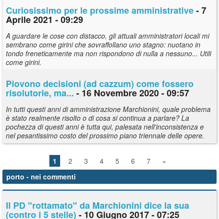
Curiosissimo per le prossime amministrative
- 7
Aprile 2021 - 09:29
A guardare le cose con distacco, gli attuali amministratori locali mi
sembrano come girini che sovraffollano uno stagno: nuotano in
tondo freneticamente ma non rispondono di nulla a nessuno... Utili
come girini.
Piovono decisioni (ad cazzum) come fossero
risolutorie, ma...
- 16 Novembre 2020 - 09:57
In tutti questi anni di amministrazione Marchionini, quale problema
è stato realmente risolto o di cosa si continua a parlare? La
pochezza di questi anni è tutta qui, palesata nell'inconsistenza e
nel pesantissimo costo del prossimo piano triennale delle opere.
1
2
3
4
5
6
7
»
porto
- nei commenti
Il PD "rottamato" da Marchionini dice la sua
(contro i 5 stelle)
- 10 Giugno 2017 - 07:25