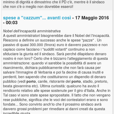
minimo di dignità e dimostrino che il PD c'è, mentre è il sindaco
che non c'è o meglio non dovrebbe esserci!
spese a "cazzum"... avanti così
- 17 Maggio 2016
- 00:03
Nobel dell'incapacità amministrativa
A questi amministratori bisognerebbe dare il Nobel del l'incapacità.
Riescono a definire un successo anche le spese "pazze" . Un
passivo di quasi 300.000 (finora) euro è davvero pazzesco e non
capisco come facciano i "sudditi votanti" continuino a non
sfiduciare la giunta ed il sindaco. Sarà perché dilapidano denaro
nostro è non loro? Certo che è bizzarro l'atteggiamento di questa
amministrazione: quando vi sarebbe la possibilità di avere un
risarcimento, dichiara pubblicamente che non farà causa per
salvare l'immagine di Verbania e poi fa decine di causa inutili e
perdenti, ben sapendo che costituiranno un dispendio di denaro
pubblico (vedi
porto
, canile, ristorante del
porto
, stadio, pretorio,
beata giovannina etc). Ultima curiosità: qualcuno ha avuto il
rendiconto relativo alle spese sostenute per il giro d'Italia. Anche in
Tal caso vi sono state spese spropositate. Il fatto che non vengano
rese pubbliche, significa che le voci dei contestatori erano e sono
fondate... Sono convinto anch'io che il prossimo sindaco avrà
davvero grossi problemi per rimediare ai danni creati da questa
incredibile giunta.