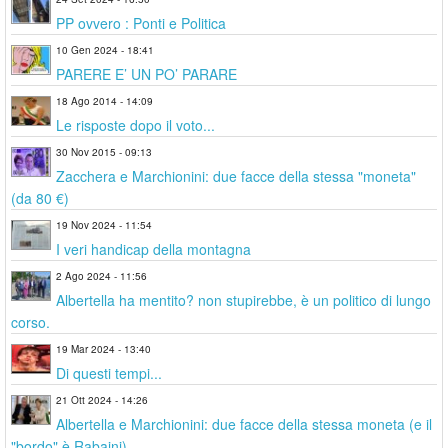
PP ovvero : Ponti e Politica
10 Gen 2024 - 18:41
PARERE E’ UN PO’ PARARE
18 Ago 2014 - 14:09
Le risposte dopo il voto...
30 Nov 2015 - 09:13
Zacchera e Marchionini: due facce della stessa "moneta"
(da 80 €)
19 Nov 2024 - 11:54
I veri handicap della montagna
2 Ago 2024 - 11:56
Albertella ha mentito? non stupirebbe, è un politico di lungo
corso.
19 Mar 2024 - 13:40
Di questi tempi...
21 Ott 2024 - 14:26
Albertella e Marchionini: due facce della stessa moneta (e il
"bordo" è Rabaini)