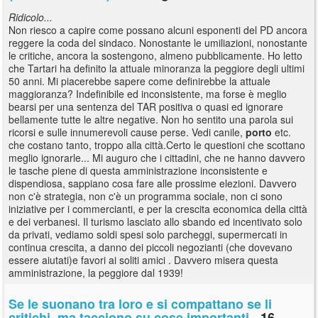
Ridicolo...
Non riesco a capire come possano alcuni esponenti del PD ancora
reggere la coda del sindaco. Nonostante le umiliazioni, nonostante
le critiche, ancora la sostengono, almeno pubblicamente. Ho letto
che Tartari ha definito la attuale minoranza la peggiore degli ultimi
50 anni. Mi piacerebbe sapere come definirebbe la attuale
maggioranza? Indefinibile ed inconsistente, ma forse è meglio
bearsi per una sentenza del TAR positiva o quasi ed ignorare
bellamente tutte le altre negative. Non ho sentito una parola sui
ricorsi e sulle innumerevoli cause perse. Vedi canile,
porto
etc.
che costano tanto, troppo alla città.Certo le questioni che scottano
meglio ignorarle... Mi auguro che i cittadini, che ne hanno davvero
le tasche piene di questa amministrazione inconsistente e
dispendiosa, sappiano cosa fare alle prossime elezioni. Davvero
non c'è strategia, non c'è un programma sociale, non ci sono
iniziative per i commercianti, e per la crescita economica della città
e dei verbanesi. Il turismo lasciato allo sbando ed incentivato solo
da privati, vediamo soldi spesi solo parcheggi, supermercati in
continua crescita, a danno dei piccoli negozianti (che dovevano
essere aiutati)e favori ai soliti amici . Davvero misera questa
amministrazione, la peggiore dal 1939!
Se le suonano tra loro e si compattano se li
critichi, ma tacciono su cose importanti
- 16