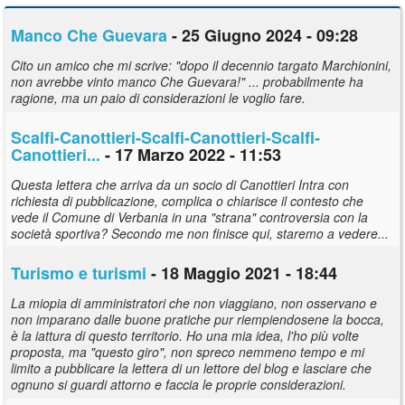
Manco Che Guevara
- 25 Giugno 2024 - 09:28
Cito un amico che mi scrive: "dopo il decennio targato Marchionini,
non avrebbe vinto manco Che Guevara!" ... probabilmente ha
ragione, ma un paio di considerazioni le voglio fare.
Scalfi-Canottieri-Scalfi-Canottieri-Scalfi-
Canottieri...
- 17 Marzo 2022 - 11:53
Questa lettera che arriva da un socio di Canottieri Intra con
richiesta di pubblicazione, complica o chiarisce il contesto che
vede il Comune di Verbania in una "strana" controversia con la
società sportiva? Secondo me non finisce qui, staremo a vedere...
Turismo e turismi
- 18 Maggio 2021 - 18:44
La miopia di amministratori che non viaggiano, non osservano e
non imparano dalle buone pratiche pur riempiendosene la bocca,
è la iattura di questo territorio. Ho una mia idea, l'ho più volte
proposta, ma "questo giro", non spreco nemmeno tempo e mi
limito a pubblicare la lettera di un lettore del blog e lasciare che
ognuno si guardi attorno e faccia le proprie considerazioni.