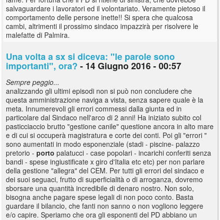
salvaguardare i lavoratori ed il volontariato. Veramente pietoso il
comportamento delle persone inette!! Si spera che qualcosa
cambi, altrimenti il prossimo sindaco impazzirà per risolvere le
malefatte di Palmira.
Una volta a sx si diceva: "le parole sono
importanti", ora?
- 14 Giugno 2016 - 00:57
Sempre peggio...
analizzando gli ultimi episodi non si può non concludere che
questa amministrazione naviga a vista, senza sapere quale è la
meta. Innumerevoli gli errori commessi dalla giunta ed in
particolare dal Sindaco nell'arco di 2 anni! Ha iniziato subito col
pasticciaccio brutto "gestione canile" questione ancora in alto mare
e di cui si occuperà magistratura e corte dei conti. Poi gli "errori "
sono aumentati in modo esponenziale (stadi - piscine- palazzo
pretorio -
porto
palatucci - case popolari - incarichi conferiti senza
bandi - spese ingiustificate x giro d'Italia etc etc) per non parlare
della gestione "allegra" del CEM. Per tutti gli errori del sindaco e
dei suoi seguaci, frutto di superficialità o di arroganza, dovremo
sborsare una quantità incredibile di denaro nostro. Non solo,
bisogna anche pagare spese legali di non poco conto. Basta
guardare il bilancio, che fanti non sanno o non vogliono leggere
e/o capire. Speriamo che ora gli esponenti del PD abbiano un