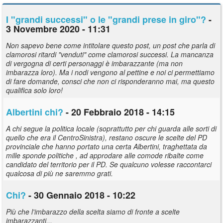
I "grandi successi" o le "grandi prese in giro"?
-
3 Novembre 2020 - 11:31
Non sapevo bene come intitolare questo post, un post che parla di
clamorosi ritardi "venduti" come clamorosi successi. La mancanza
di vergogna di certi personaggi è imbarazzante (ma non
imbarazza loro). Ma i nodi vengono al pettine e noi ci permettiamo
di fare domande, consci che non ci risponderanno mai, ma questo
qualifica solo loro!
Albertini chi?
- 20 Febbraio 2018 - 14:15
A chi segue la politica locale (soprattutto per chi guarda alle sorti di
quello che era il CentroSinistra), restano oscure le scelte del PD
provinciale che hanno portato una certa Albertini, traghettata da
mille sponde politiche , ad approdare alle comode ribalte come
candidato del territorio per il PD. Se qualcuno volesse raccontarci
qualcosa di più ne saremmo grati.
Chi?
- 30 Gennaio 2018 - 10:22
Più che l'imbarazzo della scelta siamo di fronte a scelte
imbarazzanti...