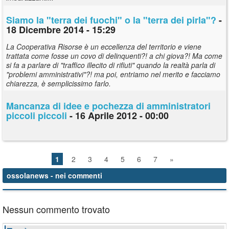
Siamo la "terra dei fuochi" o la "terra dei pirla"?
-
18 Dicembre 2014 - 15:29
La Cooperativa Risorse è un eccellenza del territorio e viene
trattata come fosse un covo di delinquenti?! a chi giova?! Ma come
si fa a parlare di "traffico illecito di rifiuti" quando la realtà parla di
"problemi amministrativi"?! ma poi, entriamo nel merito e facciamo
chiarezza, è semplicissimo farlo.
Mancanza di idee e pochezza di amministratori
piccoli piccoli
- 16 Aprile 2012 - 00:00
1
2
3
4
5
6
7
»
ossolanews
- nei commenti
Nessun commento trovato