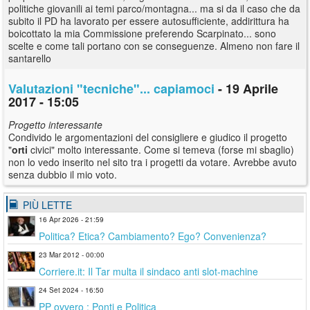
politiche giovanili ai temi parco/montagna... ma si da il caso che da
subito il PD ha lavorato per essere autosufficiente, addirittura ha
boicottato la mia Commissione preferendo Scarpinato... sono
scelte e come tali portano con se conseguenze. Almeno non fare il
santarello
Valutazioni "tecniche"... capiamoci
- 19 Aprile
2017 - 15:05
Progetto interessante
Condivido le argomentazioni del consigliere e giudico il progetto
"
orti
civici" molto interessante. Come si temeva (forse mi sbaglio)
non lo vedo inserito nel sito tra i progetti da votare. Avrebbe avuto
senza dubbio il mio voto.
PIÙ LETTE
16 Apr 2026 - 21:59
Politica? Etica? Cambiamento? Ego? Convenienza?
23 Mar 2012 - 00:00
Corriere.it: Il Tar multa il sindaco anti slot-machine
24 Set 2024 - 16:50
PP ovvero : Ponti e Politica