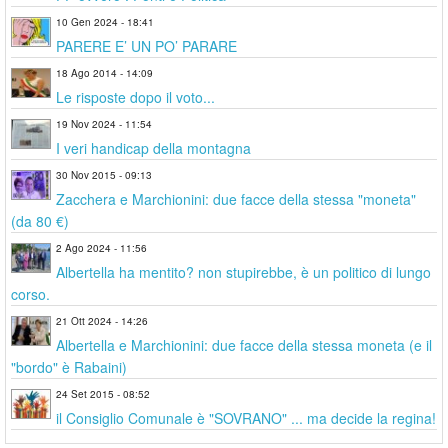
10 Gen 2024 - 18:41
PARERE E’ UN PO’ PARARE
18 Ago 2014 - 14:09
Le risposte dopo il voto...
19 Nov 2024 - 11:54
I veri handicap della montagna
30 Nov 2015 - 09:13
Zacchera e Marchionini: due facce della stessa "moneta"
(da 80 €)
2 Ago 2024 - 11:56
Albertella ha mentito? non stupirebbe, è un politico di lungo
corso.
21 Ott 2024 - 14:26
Albertella e Marchionini: due facce della stessa moneta (e il
"bordo" è Rabaini)
24 Set 2015 - 08:52
il Consiglio Comunale è "SOVRANO" ... ma decide la regina!