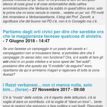
elenco di cose gravi e di cose sintomatiche della cattiva
amministrazione che Verbania ha subito in quest'ultimo anno, solo
le prime che mi sono venute in mente... vedete un po' voi. PS molti
link rimandano a Verbaniasettanta, il blog del Prof. Zanotti, a
significare che del buono nel PD c'è, non è in Consiglio ma c'è.
Partiamo dagli
orti
civici per dire che sarebbe ora
che la maggioranza facesse qualcosa di sinistra.
- 7 Giugno 2018 - 14:47
Se uno facesse un campeggio in un posto del cavolo e i
campeggiatori non si trovassero bene, si potrebbe dire che il
campeggio (in senso lato) non funziona? Ora, si è scelto di fare gli
orti
civici in un posto infelice e si sono spesi dei "bei soldi",
possiamo dire che questo sia "il modello" da seguire? ecco,
ripartiamo da qui e arriviamo magari a ragionare di tutta la zona
Acetati?
i Razzi verbanesi... non ci manca nulla, solo
kim... (forse)
- 27 Novembre 2017 - 09:08
C'è la "moda" delle notizie, c'è il rispetto delle istituzioni, c'è la
voglia di dare un contributo. c'è la voglia di "darsi un tono"... tante
sono le ragioni che spingono a fare politica a vari livelli. Disgustato