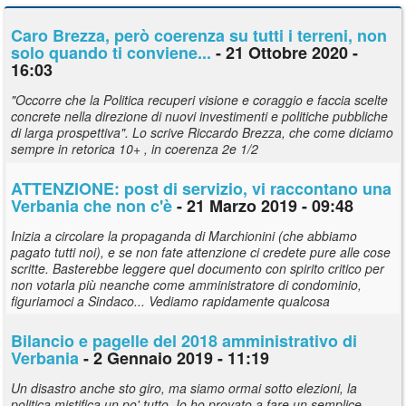
Caro Brezza, però coerenza su tutti i terreni, non
solo quando ti conviene...
- 21 Ottobre 2020 -
16:03
"Occorre che la Politica recuperi visione e coraggio e faccia scelte
concrete nella direzione di nuovi investimenti e politiche pubbliche
di larga prospettiva". Lo scrive Riccardo Brezza, che come diciamo
sempre in retorica 10+ , in coerenza 2e 1/2
ATTENZIONE: post di servizio, vi raccontano una
Verbania che non c'è
- 21 Marzo 2019 - 09:48
Inizia a circolare la propaganda di Marchionini (che abbiamo
pagato tutti noi), e se non fate attenzione ci credete pure alle cose
scritte. Basterebbe leggere quel documento con spirito critico per
non votarla più neanche come amministratore di condominio,
figuriamoci a Sindaco... Vediamo rapidamente qualcosa
Bilancio e pagelle del 2018 amministrativo di
Verbania
- 2 Gennaio 2019 - 11:19
Un disastro anche sto giro, ma siamo ormai sotto elezioni, la
politica mistifica un po' tutto. Io ho provato a fare un semplice