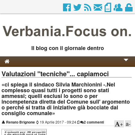
Il blog con il giornale dentro
Valutazioni "tecniche"... capiamoci
Genesi e Storia
«ci spiega il sindaco Silvia Marchionini -.Nel
Contatti
complesso quasi tutti i progetti sono stati
ammessi; quelli esclusi lo sono o per
incompetenza diretta del Comune sull' argomento
o perché si tratta di iniziative già bocciate dal
consiglio comunale
»
👤
Renato Brignone
⌚
19 Aprile 2017 - 09:24
2 commenti
+
a-