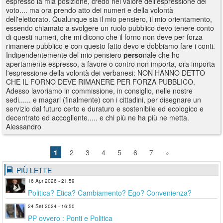
espresso la mia posizione, credo nel valore dell'espressione del
voto.... ma ora prendo atto dei numeri e della volontà
dell'elettorato. Qualunque sia il mio pensiero, il mio orientamento,
essendo chiamato a svolgere un ruolo pubblico devo tenere conto
di questi numeri, che mi dicono che il forno non deve per forza
rimanere pubblico e con questo fatto devo e dobbiamo fare i conti.
Indipendentemente del mio pensiero
perso
nale che ho
apertamente espresso, a favore o contro non importa, ora importa
l'espressione della volontà dei verbanesi: NON HANNO DETTO
CHE IL FORNO DEVE RIMANERE PER FORZA PUBBLICO.
Adesso lavoriamo in commissione, in consiglio, nelle nostre
sedi...... e magari (finalmente) con i cittadini, per disegnare un
servizio dal futuro certo e duraturo e sostenibile ed ecologico e
decentrato ed accogliente..... e chi più ne ha più ne metta.
Alessandro
1
2
3
4
5
6
7
»
PIÙ LETTE
16 Apr 2026 - 21:59
Politica? Etica? Cambiamento? Ego? Convenienza?
24 Set 2024 - 16:50
PP ovvero : Ponti e Politica