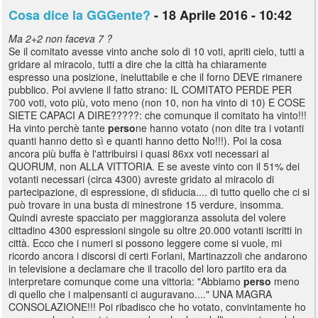
Cosa dice la GGGente?
- 18 Aprile 2016 - 10:42
Ma 2+2 non faceva 7 ?
Se il comitato avesse vinto anche solo di 10 voti, apriti cielo, tutti a
gridare al miracolo, tutti a dire che la città ha chiaramente
espresso una posizione, ineluttabile e che il forno DEVE rimanere
pubblico. Poi avviene il fatto strano: IL COMITATO PERDE PER
700 voti, voto più, voto meno (non 10, non ha vinto di 10) E COSE
SIETE CAPACI A DIRE?????: che comunque il comitato ha vinto!!!
Ha vinto perchè tante
perso
ne hanno votato (non dite tra i votanti
quanti hanno detto sì e quanti hanno detto No!!!). Poi la cosa
ancora più buffa è l'attribuirsi i quasi 86xx voti necessari al
QUORUM, non ALLA VITTORIA. E se aveste vinto con il 51% dei
votanti necessari (circa 4300) avreste gridato al miracolo di
partecipazione, di espressione, di sfiducia.... di tutto quello che ci si
può trovare in una busta di minestrone 15 verdure, insomma.
Quindi avreste spacciato per maggioranza assoluta del volere
cittadino 4300 espressioni singole su oltre 20.000 votanti iscritti in
città. Ecco che i numeri si possono leggere come si vuole, mi
ricordo ancora i discorsi di certi Forlani, Martinazzoli che andarono
in televisione a declamare che il tracollo del loro partito era da
interpretare comunque come una vittoria: "Abbiamo
perso
meno
di quello che i malpensanti ci auguravano...." UNA MAGRA
CONSOLAZIONE!!! Poi ribadisco che ho votato, convintamente ho