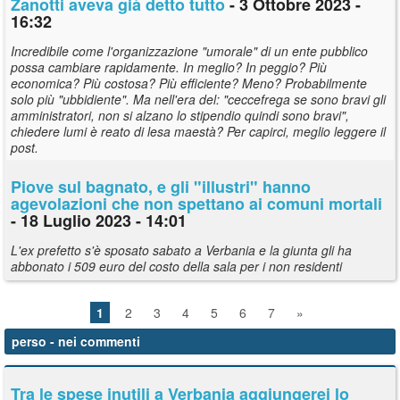
Zanotti aveva già detto tutto
- 3 Ottobre 2023 -
16:32
Incredibile come l'organizzazione "umorale" di un ente pubblico
possa cambiare rapidamente. In meglio? In peggio? Più
economica? Più costosa? Più efficiente? Meno? Probabilmente
solo più "ubbidiente". Ma nell'era del: "ceccefrega se sono bravi gli
amministratori, non si alzano lo stipendio quindi sono bravi",
chiedere lumi è reato di lesa maestà? Per capirci, meglio leggere il
post.
Piove sul bagnato, e gli "illustri" hanno
agevolazioni che non spettano ai comuni mortali
- 18 Luglio 2023 - 14:01
L'ex prefetto s'è sposato sabato a Verbania e la giunta gli ha
abbonato i 509 euro del costo della sala per i non residenti
1
2
3
4
5
6
7
»
perso
- nei commenti
Tra le spese inutili a Verbania aggiungerei lo