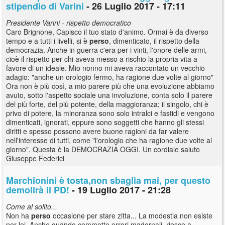
stipendio di Varini
- 26 Luglio 2017 - 17:11
Presidente Varini - rispetto democratico
Caro Brignone, Capisco il tuo stato d'animo. Ormai è da diverso
tempo e a tutti i livelli, si è
perso
, dimenticato, il rispetto della
democrazia. Anche in guerra c'era per i vinti, l'onore delle armi,
cioè il rispetto per chi aveva messo a rischio la propria vita a
favore di un ideale. Mio nonno mi aveva raccontato un vecchio
adagio: "anche un orologio fermo, ha ragione due volte al giorno"
Ora non è più così, a mio parere più che una evoluzione abbiamo
avuto, sotto l'aspetto sociale una involuzione, conta solo il parere
del più forte, del più potente, della maggioranza; il singolo, chi è
privo di potere, la minoranza sono solo intralci e fastidi e vengono
dimenticati, ignorati, eppure sono soggetti che hanno gli stessi
diritti e spesso possono avere buone ragioni da far valere
nell'interesse di tutti, come "l'orologio che ha ragione due volte al
giorno". Questa è la DEMOCRAZIA OGGI. Un cordiale saluto
Giuseppe Federici
Marchionini è tosta,non sbaglia mai, per questo
demolirà il PD!
- 19 Luglio 2017 - 21:28
Come al solito...
Non ha
perso
occasione per stare zitta... La modestia non esiste
per lei. Anche quando commette errori madornali, riesce a