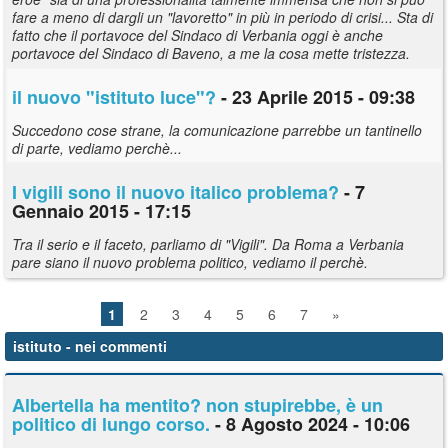
fare a meno di dargli un "lavoretto" in più in periodo di crisi... Sta di
fatto che il portavoce del Sindaco di Verbania oggi è anche
portavoce del Sindaco di Baveno, a me la cosa mette tristezza.
il nuovo "
istituto
luce"?
- 23 Aprile 2015 - 09:38
Succedono cose strane, la comunicazione parrebbe un tantinello
di parte, vediamo perchè...
I vigili sono il nuovo italico problema?
- 7
Gennaio 2015 - 17:15
Tra il serio e il faceto, parliamo di "Vigili". Da Roma a Verbania
pare siano il nuovo problema politico, vediamo il perchè.
1
2
3
4
5
6
7
»
istituto
- nei commenti
Albertella ha mentito? non stupirebbe, è un
politico di lungo corso.
- 8 Agosto 2024 - 10:06