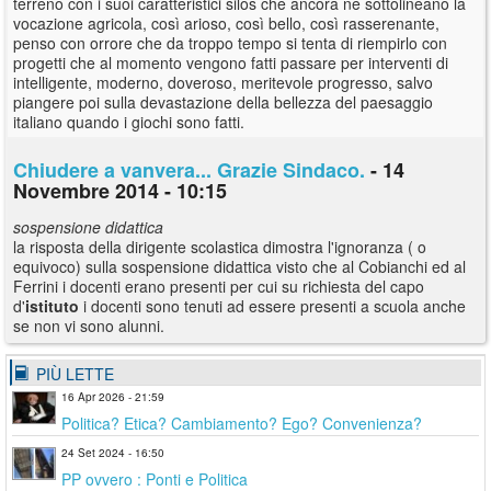
terreno con i suoi caratteristici silos che ancora ne sottolineano la
vocazione agricola, così arioso, così bello, così rasserenante,
penso con orrore che da troppo tempo si tenta di riempirlo con
progetti che al momento vengono fatti passare per interventi di
intelligente, moderno, doveroso, meritevole progresso, salvo
piangere poi sulla devastazione della bellezza del paesaggio
italiano quando i giochi sono fatti.
Chiudere a vanvera... Grazie Sindaco.
- 14
Novembre 2014 - 10:15
sospensione didattica
la risposta della dirigente scolastica dimostra l'ignoranza ( o
equivoco) sulla sospensione didattica visto che al Cobianchi ed al
Ferrini i docenti erano presenti per cui su richiesta del capo
d'
istituto
i docenti sono tenuti ad essere presenti a scuola anche
se non vi sono alunni.
PIÙ LETTE
16 Apr 2026 - 21:59
Politica? Etica? Cambiamento? Ego? Convenienza?
24 Set 2024 - 16:50
PP ovvero : Ponti e Politica