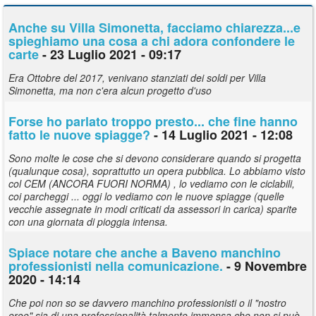
Anche su Villa Simonetta, facciamo chiarezza...e
spieghiamo una cosa a chi adora confondere le
carte
- 23 Luglio 2021 - 09:17
Era Ottobre del 2017, venivano stanziati dei soldi per Villa
Simonetta, ma non c'era alcun progetto d'uso
Forse ho parlato troppo presto... che fine hanno
fatto le nuove spiagge?
- 14 Luglio 2021 - 12:08
Sono molte le cose che si devono considerare quando si progetta
(qualunque cosa), soprattutto un opera pubblica. Lo abbiamo visto
col CEM (ANCORA FUORI NORMA) , lo vediamo con le ciclabili,
coi parcheggi ... oggi lo vediamo con le nuove spiagge (quelle
vecchie assegnate in modi criticati da assessori in carica) sparite
con una giornata di pioggia intensa.
Spiace notare che anche a Baveno manchino
professionisti nella comunicazione.
- 9 Novembre
2020 - 14:14
Che poi non so se davvero manchino professionisti o il "nostro
eroe" sia di una professionalità talmente immensa che non si può