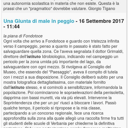
una autonomia scolastica in materia che non esiste. Questa è la
prassi che un "pragmatico" dovrebbe valutare. Giorgio Tigano
Una Giunta di male in peggio
- 16 Settembre 2017
- 11:44
la piana di Fondotoce
Ogni volta che arrivo a Fondotoce e guardo con tristezza infinita
verso il campeggio, penso a quanto in passato è stato fatto per
salvaguardare quella zona. Ce l'aveva segnalata il dottor Grimaldi,
direttore dell'
istituto
Idrobiologico, indicando nel campeggio un
pericolo per la zona umida più importante del lago, da
salvaguardare con ogni mezzo. Si rivolgeva al Consiglio del
Museo, che essendo del "Paesaggio", aveva il compito di tutela
con i mezzi a sua disposizione. Il Consiglio deliberò subito per una
mostra fotografica dettagliatissima, con materiale forniito
dall'
istituto
stesso, e si cominciò a sensibilizzare, informandola la
popolazione. Poi cominciarono le sopraelevazioni della penisoletta,
dapprima con bassi muretti, via via più elevati. Intervenne la
Soprintendenza che per un po' riuscì a bloccare i lavori. Passò
qualche tempo, il pericolo si ripropose e la mia classe,
partecipando a un concorso regionale, fece una ricerca
approfondita sulla zona alla quale allegò una raccolta firme fra tutti
gli studenti delle scuole di Verbania per chiederne la definitiva