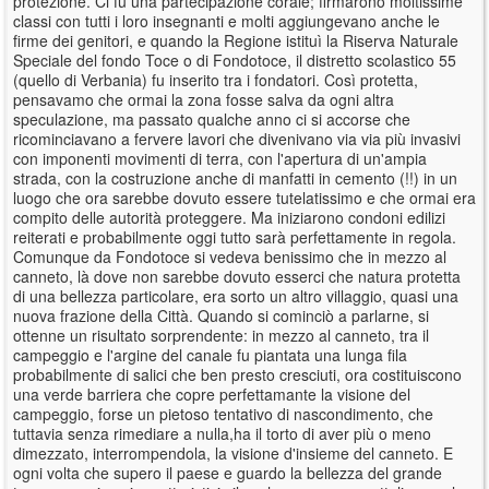
protezione. Ci fu una partecipazione corale; firmarono moltissime
classi con tutti i loro insegnanti e molti aggiungevano anche le
firme dei genitori, e quando la Regione istituì la Riserva Naturale
Speciale del fondo Toce o di Fondotoce, il distretto scolastico 55
(quello di Verbania) fu inserito tra i fondatori. Così protetta,
pensavamo che ormai la zona fosse salva da ogni altra
speculazione, ma passato qualche anno ci si accorse che
ricominciavano a fervere lavori che divenivano via via più invasivi
con imponenti movimenti di terra, con l'apertura di un'ampia
strada, con la costruzione anche di manfatti in cemento (!!) in un
luogo che ora sarebbe dovuto essere tutelatissimo e che ormai era
compito delle autorità proteggere. Ma iniziarono condoni edilizi
reiterati e probabilmente oggi tutto sarà perfettamente in regola.
Comunque da Fondotoce si vedeva benissimo che in mezzo al
canneto, là dove non sarebbe dovuto esserci che natura protetta
di una bellezza particolare, era sorto un altro villaggio, quasi una
nuova frazione della Città. Quando si cominciò a parlarne, si
ottenne un risultato sorprendente: in mezzo al canneto, tra il
campeggio e l'argine del canale fu piantata una lunga fila
probabilmente di salici che ben presto cresciuti, ora costituiscono
una verde barriera che copre perfettamante la visione del
campeggio, forse un pietoso tentativo di nascondimento, che
tuttavia senza rimediare a nulla,ha il torto di aver più o meno
dimezzato, interrompendola, la visione d'insieme del canneto. E
ogni volta che supero il paese e guardo la bellezza del grande