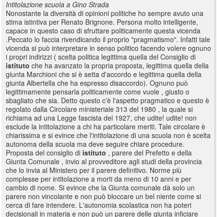
Intitolazione scuola a Gino Strada
Nonostante la diversità di opinioni politiche ho sempre avuto una
stima istintiva per Renato Brignone. Persona molto intelligente,
capace in questo caso di sfruttare politicamente questa vicenda
.Peccato lo faccia rivendicando il proprio "pragmatismo". Infatti tale
vicenda si può interpretare in senso politico facendo volere ognuno
i propri indirizzi ( scelta politica legittima quella del Consiglio di
istituto
che ha avanzato la propria proposta, legittima quella della
giunta Marchioni che si è setta d'accordo e legittima quella della
giunta Albertella che ha espresso disaccordo). Ognuno può
legittimamente pensarla politicamente come vuole , giusto o
sbagliato che sia. Detto questo c'è l'aspetto pragmatico e questo è
regolato dalla Circolare ministeriale 313 del 1980 , la quale si
richiama ad una Legge fascista del 1927, che udite! udite! non
esclude la intitolazione a chi ha particolare meriti. Tale circolare è
chiarissima e si evince che l'intitolazione di una scuola non è scelta
autonoma della scuola ma deve seguire chiare procedure.
Proposta del consiglio di
istituto
, parere del Prefetto e della
Giunta Comunale , invio al provveditore agli studi della provincia
che lo invia al Ministero per il parere definitivo. Norme più
complesse per intitolazione a morti da meno di 10 anni e per
cambio di nome. Si evince che la Giunta comunale dà solo un
parere non vincolante e non può bloccare un bel niente come si
cerca di fare intendere. L'autonomia scolastica non ha poteri
decisionali in materia e non può un parere delle giunta inficiare