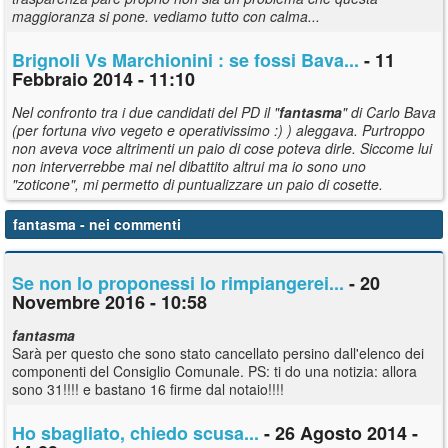
maggioranza si pone. vediamo tutto con calma...
Brignoli Vs Marchionini : se fossi Bava...
- 11
Febbraio 2014 - 11:10
Nel confronto tra i due candidati del PD il "
fantasma
" di Carlo Bava
(per fortuna vivo vegeto e operativissimo :) ) aleggava. Purtroppo
non aveva voce altrimenti un paio di cose poteva dirle. Siccome lui
non interverrebbe mai nel dibattito altrui ma io sono uno
"zoticone", mi permetto di puntualizzare un paio di cosette.
fantasma
- nei commenti
Se non lo proponessi lo rimpiangerei...
- 20
Novembre 2016 - 10:58
fantasma
Sarà per questo che sono stato cancellato persino dall'elenco dei
componenti del Consiglio Comunale. PS: ti do una notizia: allora
sono 31!!!! e bastano 16 firme dal notaio!!!!
Ho sbagliato, chiedo scusa...
- 26 Agosto 2014 -