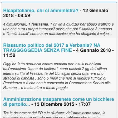
Ricapitoliamo, chi ci amministra?
- 12 Gennaio
2018 - 08:59
4 dimissionari, 1
fantasma
, 1 rinvio a giudizio per abuso d'ufficio e
uno che cura i propri interessi? ovvio che poi il sindaco è nervoso
e "lancia insulti" come a un maniscalco che ha sbagliato il colpo...
Riassunto politico del 2017 a Verbania? NA
TRAGGGGGEDIA SENZA FINE
- 4 Gennaio 2018 -
11:58
Oggi ho fatto denuncia contro anonimi per insulti pubblicati
dall'ennesimo "leone da tastiera", sono passati 7 gg dall'ultima
lettera scritta al Presidente del Consiglio senza ottenere uno
straccio di risposta , sono 5 mesi che non si riunisce l'ufficio di
Presidenza e 8 che non è convocata la Commissione Servizi alle
Persone... e molto altro e molto peggio
Amministrazione trasparenete come un bicchiere
di pertolio...
- 13 Dicembre 2015 - 17:07
Tra le distorsioni del PD e le "furbate" dell'amministrazione, la
trasparenza pare proprio non sia un problema che questa