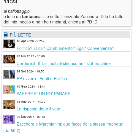
14:23
al ballottaggio
o lei o un
fantasma
... e sotto il lenzuolo Zacchera :D io ho fatto
del mio meglio e non ho rimpianti, chieda al PD :D
PIÙ LETTE
16 Apr 2026 - 21:59
Politica? Etica? Cambiamento? Ego? Convenienza?
23 Mar 2012 - 00:00
Corriere.it: Il Tar multa il sindaco anti slot-machine
24 Set 2024 - 16:50
PP ovvero : Ponti e Politica
10 Gen 2024 - 18:41
PARERE E’ UN PO’ PARARE
18 Ago 2014 - 14:09
Le risposte dopo il voto...
30 Nov 2015 - 09:13
Zacchera e Marchionini: due facce della stessa "moneta"
(da 80 €)