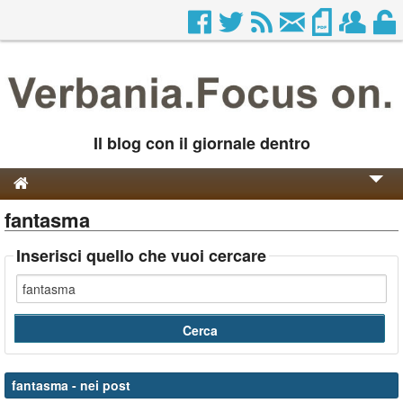
Il blog con il giornale dentro
fantasma
Genesi e Storia
Contatti
Inserisci quello che vuoi cercare
fantasma
- nei post