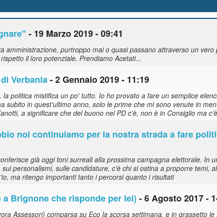
gnare"
- 19 Marzo 2019 - 09:41
esta amministrazione, purtroppo mai o quasi passano attraverso un vero
ispetto il loro potenziale. Prendiamo Acetati...
 di Verbania
- 2 Gennaio 2019 - 11:19
la politica mistifica un po' tutto. Io ho provato a fare un semplice elenc
a subito in quest'ultimo anno, solo le prime che mi sono venute in ment
Zanotti, a significare che del buono nel PD c'è, non è in Consiglio ma c'è
bbio noi continuiamo per la nostra strada a fare polit
nferisce già oggi toni surreali alla prossima campagna elettorale. In un 
 sui personalismi, sulle candidature, c'è chi si ostina a proporre temi, a
, ma ritengo importanti tanto i percorsi quanto i risultati
e a Brignone che risponde per lei)
- 6 Agosto 2017 - 1
divora Assessori) comparsa su Eco la scorsa settimana, e in grassetto l