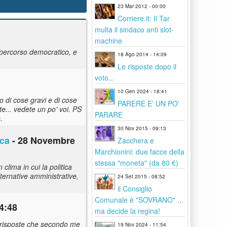
23 Mar 2012 - 00:00
Corriere.it: Il Tar
multa il sindaco anti slot-
machine
 percorso democratico, e
18 Ago 2014 - 14:09
Le risposte dopo il
voto...
10 Gen 2024 - 18:41
o di cose gravi e di cose
PARERE E’ UN PO’
e... vedete un po' voi. PS
PARARE
.
30 Nov 2015 - 09:13
ica
- 28 Novembre
Zacchera e
Marchionini: due facce della
stessa "moneta" (da 80 €)
clima in cui la politica
lternative amministrative,
24 Set 2015 - 08:52
il Consiglio
Comunale è "SOVRANO" ...
4:48
ma decide la regina!
e risposte che secondo me
19 Nov 2024 - 11:54