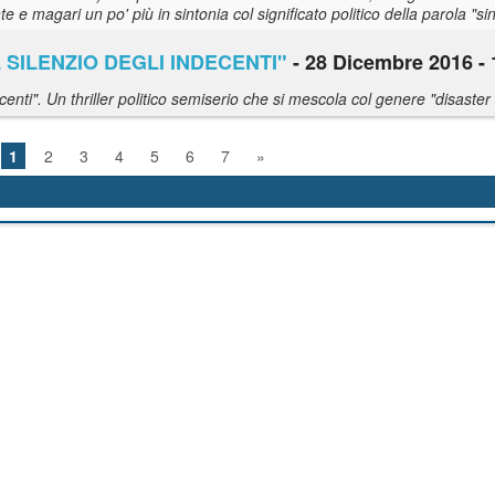
e magari un po' più in sintonia col significato politico della parola "sin
"IL SILENZIO DEGLI INDECENTI"
- 28 Dicembre 2016 - 
nocenti". Un thriller politico semiserio che si mescola col genere "disaste
1
2
3
4
5
6
7
»