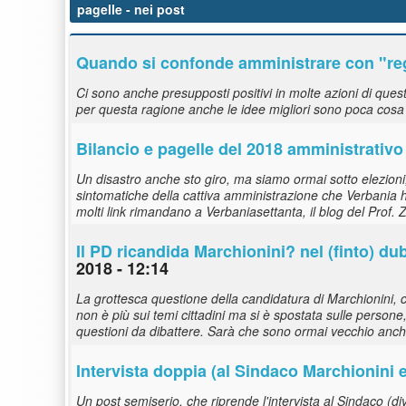
pagelle
- nei post
Quando si confonde amministrare con "re
Ci sono anche presupposti positivi in molte azioni di qu
per questa ragione anche le idee migliori sono poca cosa r
Bilancio e
pagelle
del 2018 amministrativo
Un disastro anche sto giro, ma siamo ormai sotto elezioni, 
sintomatiche della cattiva amministrazione che Verbania h
molti link rimandano a Verbaniasettanta, il blog del Prof. 
Il PD ricandida Marchionini? nel (finto) du
2018 - 12:14
La grottesca questione della candidatura di Marchionini, co
non è più sui temi cittadini ma si è spostata sulle persone,
questioni da dibattere. Sarà che sono ormai vecchio anch'io
Intervista doppia (al Sindaco Marchionini 
Un post semiserio, che riprende l'intervista al Sindaco (