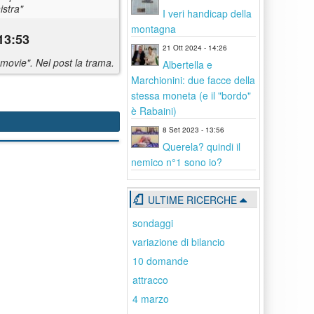
istra"
I veri handicap della
montagna
13:53
21 Ott 2024 - 14:26
r movie". Nel post la trama.
Albertella e
Marchionini: due facce della
stessa moneta (e il "bordo"
è Rabaini)
8 Set 2023 - 13:56
Querela? quindi il
nemico n°1 sono io?
ULTIME RICERCHE
sondaggi
variazione di bilancio
10 domande
attracco
4 marzo