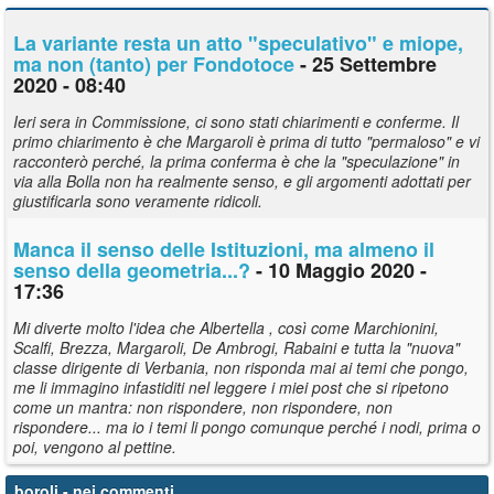
La variante resta un atto "speculativo" e miope,
ma non (tanto) per Fondotoce
- 25 Settembre
2020 - 08:40
Ieri sera in Commissione, ci sono stati chiarimenti e conferme. Il
primo chiarimento è che Margaroli è prima di tutto "permaloso" e vi
racconterò perché, la prima conferma è che la "speculazione" in
via alla Bolla non ha realmente senso, e gli argomenti adottati per
giustificarla sono veramente ridicoli.
Manca il senso delle Istituzioni, ma almeno il
senso della geometria...?
- 10 Maggio 2020 -
17:36
Mi diverte molto l'idea che Albertella , così come Marchionini,
Scalfi, Brezza, Margaroli, De Ambrogi, Rabaini e tutta la "nuova"
classe dirigente di Verbania, non risponda mai ai temi che pongo,
me li immagino infastiditi nel leggere i miei post che si ripetono
come un mantra: non rispondere, non rispondere, non
rispondere... ma io i temi li pongo comunque perché i nodi, prima o
poi, vengono al pettine.
boroli
- nei commenti