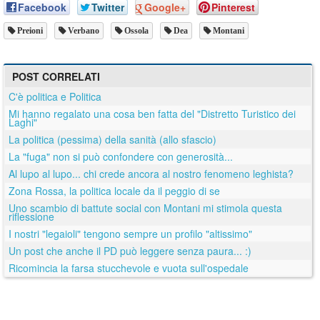
Facebook
Twitter
Google+
Pinterest
Preioni
Verbano
Ossola
Dea
Montani
POST CORRELATI
C'è politica e Politica
Mi hanno regalato una cosa ben fatta del "Distretto Turistico dei
Laghi"
La politica (pessima) della sanità (allo sfascio)
La "fuga" non si può confondere con generosità...
Al lupo al lupo... chi crede ancora al nostro fenomeno leghista?
Zona Rossa, la politica locale da il peggio di se
Uno scambio di battute social con Montani mi stimola questa
riflessione
I nostri "legaioli" tengono sempre un profilo "altissimo"
Un post che anche il PD può leggere senza paura... :)
Ricomincia la farsa stucchevole e vuota sull'ospedale