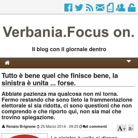
Il blog con il giornale dentro
Tutto è bene quel che finisce bene, la
Genesi e Storia
sinistra è unita ... forse.
Contatti
Abbiate pazienza ma qualcosa non mi torna.
Fermo restando che sono lieto la frammentazione
elettorale si sia ridotta, ci sono questioni che non
comprendo e che riporto quì, non sia mai che
trovino spiegazione.
👤
Renato Brignone
⌚
25 Marzo 2014 - 09:20
6 commenti
+
a-
La sinistra è unita ci dicono