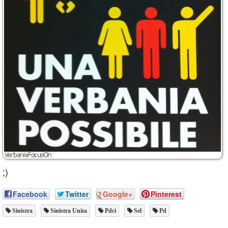
;)
Facebook
Twitter
Google+
Pinterest
Sinistra
Sinistra Unita
Pdci
Sel
Pd