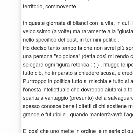
territorio, commovente.
In queste giornate di bilanci con la vita, in cu
velocissimo (a volte) ma raramente alla "giusta 
nello specifico del post, in termini politici.
Ho deciso tanto tempo fa che non avrei più spr
una persona "spigolosa" (detta così mi rendo
spiegare ogni figura retorica :-) ) , rifuggo le
tutto ciò, ho imparato a chiedere scusa, e cr
Purtroppo in politica tutto si mischia e tutto si 
l'onestà intellettuale che dovrebbe aiutarci a ten
sparita a vantaggio (presunto) della salvaguardi
spesso conosce bene i difetti di chi sostiene 
grande e futuribile , quando manterrà/avrà l'ag
E' così che uno mette in ordine le miserie di qu