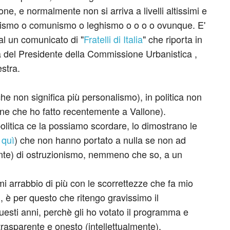
one, e normalmente non si arriva a livelli altissimi e
scismo o comunismo o leghismo o o o o ovunque. E'
al un comunicato di "
Fratelli di Italia
" che riporta in
ia del Presidente della Commissione Urbanistica ,
estra.
he non significa più personalismo), in politica non
ne che ho fatto recentemente a Vallone).
politica ce la possiamo scordare, lo dimostrano le
e
quì
) che non hanno portato a nulla se non ad
nte) di ostruzionismo, nemmeno che so, a un
, mi arrabbio di più con le scorrettezze che fa mio
i, è per questo che ritengo gravissimo il
esti anni, perchè gli ho votato il programma e
rasparente e onesto (intellettualmente).