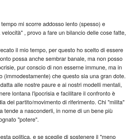
i il tempo mi scorre addosso lento (spesso) e
velocità" , provo a fare un bilancio delle cose fatte,
ecato il mio tempo, per questo ho scelto di essere
 conto possa anche sembrar banale, ma non posso
 ipocrisie, pur conscio di non esserne immune, ma in
edo (immodestamente) che questo sia una gran dote.
adatta alle nostre paure e ai nostri modelli mentali,
ere lontana l'ipocrisia e facilitare il confronto è
a del partito/movimento di riferimento. Chi "milita"
ma tende a nasconderli, in nome di un bene più
ognato "potere".
esta politica, e se sceglie di sostenere il "meno