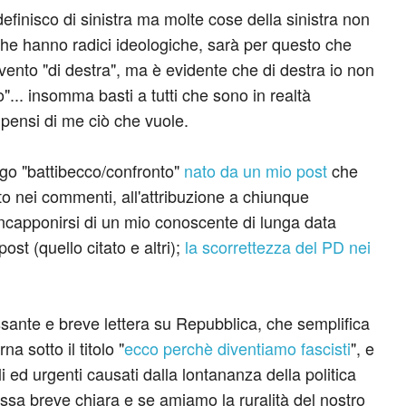
definisco di sinistra ma molte cose della sinistra non
che hanno radici ideologiche, sarà per questo che
ivento "di destra", ma è evidente che di destra io non
o"... insomma basti a tutti che sono in realtà
pensi di me ciò che vuole.
go "battibecco/confronto"
nato da un mio post
che
o nei commenti, all'attribuzione a chiunque
'incapponirsi di un mio conoscente di lunga data
ost (quello citato e altri);
la scorrettezza del PD nei
essante e breve lettera su Repubblica, che semplifica
a sotto il titolo "
ecco perchè diventiamo fascisti
", e
i ed urgenti causati dalla lontananza della politica
'essa breve chiara e se amiamo la ruralità del nostro