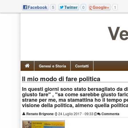
Facebook
5
Twitter
0
Google+
1
Genesi e Storia
Contatti
Il mio modo di fare politica
In questi giorni sono stato bersagliato da d
giusto fare" , "sa come sarebbe giusto farlo
strane per me, ma stamattina ho il tempo p
visione della politica, almeno quella politi
👤
Renato Brignone
⌚
24 Luglio 2017 - 09:33
Commenta