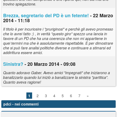
trovino spiegazione.
Brezza, segretario del PD è un fetente!
- 22 Marzo
2014 - 11:18
Il titolo è per incuriosire i "pruriginosi" e perchè gli avevo promesso
che lo avrei fatto :) , in verità "questo giro" spezzo una lancia in
favore di un PD che ha una coerenza che non mi appartiene in
quei termini ma che è assolutamente rispettabile. E per dimostrare
che si può fare analisi politiche diverse e continuare a stimarsi ed
addirittura essere amici.
Sinistra?
- 20 Marzo 2014 - 09:08
Quanto adoravo Gaber. Avevo amici "impegnati" che iniziarono a
banalizzarlo quando lui iniziò a banalizzare la sinistra "partitica".
Quanto aveva ragione!
1
2
3
4
5
6
7
»
pdci
- nei commenti