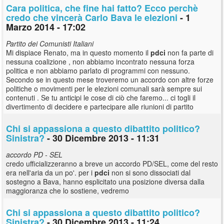
Cara politica, che fine hai fatto? Ecco perchè
credo che vincerà Carlo Bava le elezioni
- 1
Marzo 2014 - 17:02
Partito dei Comunisti Italiani
Mi dispiace Renato, ma in questo momento il
pdci
non fa parte di
nessuna coalizione , non abbiamo incontrato nessuna forza
politica e non abbiamo parlato di programmi con nessuno.
Secondo se in questo mese troveremo un accordo con altre forze
politiche o movimenti per le elezioni comunali sarà sempre sui
contenuti . Se tu anticipi le cose di ciò che faremo... ci togli il
divertimento di decidere e partecipare alle riunioni di partito
Chi si appassiona a questo dibattito politico?
Sinistra?
- 30 Dicembre 2013 - 11:31
accordo PD - SEL
credo ufficializzeranno a breve un accordo PD/SEL, come del resto
era nell'aria da un po'. per i
pdci
non si sono dissociati dal
sostegno a Bava, hanno esplicitato una posizione diversa dalla
maggioranza che lo sostiene, vedremo
Chi si appassiona a questo dibattito politico?
Sinistra?
- 30 Dicembre 2013 - 11:24