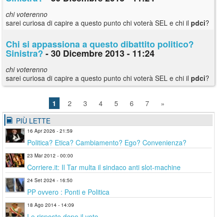
chi voterenno
sarei curiosa di capire a questo punto chi voterà SEL e chi il
pdci
?
Chi si appassiona a questo dibattito politico?
Sinistra?
- 30 Dicembre 2013 - 11:24
chi voterenno
sarei curiosa di capire a questo punto chi voterà SEL e chi il
pdci
?
1
2
3
4
5
6
7
»
PIÙ LETTE
16 Apr 2026 - 21:59
Politica? Etica? Cambiamento? Ego? Convenienza?
23 Mar 2012 - 00:00
Corriere.it: Il Tar multa il sindaco anti slot-machine
24 Set 2024 - 16:50
PP ovvero : Ponti e Politica
18 Ago 2014 - 14:09
Le risposte dopo il voto...