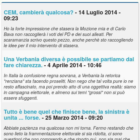
CEM, cambierà qualcosa?
- 14 Luglio 2014 -
09:23
Ho la forte impressione che stasera la Mozione mia e di Carlo
Bava non raccoglierà i voti del PD e dei suoi alleati. Per
scaramanzia scrivo questo pezzo, anche perchè sto raccogliendo
le idee per il mio intervento di stasera.
Una Verbania diversa è possibile se partiamo dal
fare chiarezza.
- 4 Aprile 2014 - 10:46
In Italia la confusione regna sovrana, a Verbania la retorica
"renziana" sta facendo proseliti. Non nego che tal volta pure io ne
resto affascinato, ma poi prendo atto di una oggettiva realtà: siamo
in campagna elettorale, e almeno sui temi "grossi" non si può
essere sfuggenti.
Tutto è bene quel che finisce bene, la sinistra è
unita ... forse.
- 25 Marzo 2014 - 09:20
Abbiate pazienza ma qualcosa non mi torna. Fermo restando che
sono lieto la frammentazione elettorale si sia ridotta, ci sono
questioni che non comprendo e che riporto quì, non sia mai che