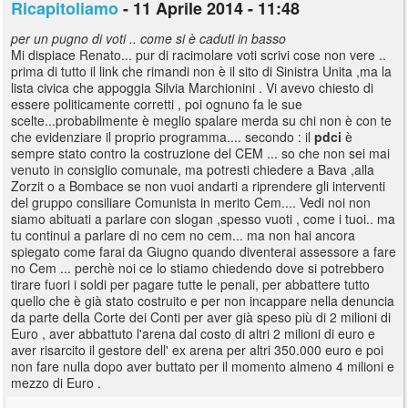
Ricapitoliamo
- 11 Aprile 2014 - 11:48
per un pugno di voti .. come si è caduti in basso
Mi dispiace Renato... pur di racimolare voti scrivi cose non vere ..
prima di tutto il link che rimandi non è il sito di Sinistra Unita ,ma la
lista civica che appoggia Silvia Marchionini . Vi avevo chiesto di
essere politicamente corretti , poi ognuno fa le sue
scelte...probabilmente è meglio spalare merda su chi non è con te
che evidenziare il proprio programma.... secondo : il
pdci
è
sempre stato contro la costruzione del CEM ... so che non sei mai
venuto in consiglio comunale, ma potresti chiedere a Bava ,alla
Zorzit o a Bombace se non vuoi andarti a riprendere gli interventi
del gruppo consiliare Comunista in merito Cem.... Vedi noi non
siamo abituati a parlare con slogan ,spesso vuoti , come i tuoi.. ma
tu continui a parlare di no cem no cem... ma non hai ancora
spiegato come farai da Giugno quando diventerai assessore a fare
no Cem ... perchè noi ce lo stiamo chiedendo dove si potrebbero
tirare fuori i soldi per pagare tutte le penali, per abbattere tutto
quello che è già stato costruito e per non incappare nella denuncia
da parte della Corte dei Conti per aver già speso più di 2 milioni di
Euro , aver abbattuto l'arena dal costo di altri 2 milioni di euro e
aver risarcito il gestore dell' ex arena per altri 350.000 euro e poi
non fare nulla dopo aver buttato per il momento almeno 4 milioni e
mezzo di Euro .