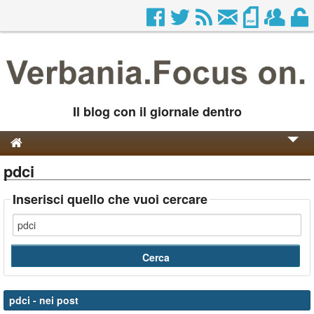
Il blog con il giornale dentro
pdci
Genesi e Storia
Contatti
Inserisci quello che vuoi cercare
pdci
- nei post