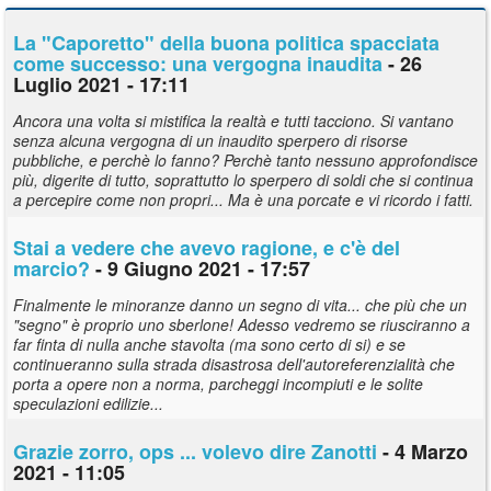
La "Caporetto" della buona politica spacciata
come successo: una vergogna inaudita
- 26
Luglio 2021 - 17:11
Ancora una volta si mistifica la realtà e tutti tacciono. Si vantano
senza alcuna vergogna di un inaudito sperpero di risorse
pubbliche, e perchè lo fanno? Perchè tanto nessuno approfondisce
più, digerite di tutto, soprattutto lo sperpero di soldi che si continua
a percepire come non propri... Ma è una porcate e vi ricordo i fatti.
Stai a vedere che avevo ragione, e c'è del
marcio?
- 9 Giugno 2021 - 17:57
Finalmente le minoranze danno un segno di vita... che più che un
"segno" è proprio uno sberlone! Adesso vedremo se riusciranno a
far finta di nulla anche stavolta (ma sono certo di si) e se
continueranno sulla strada disastrosa dell'autoreferenzialità che
porta a opere non a norma, parcheggi incompiuti e le solite
speculazioni edilizie...
Grazie
zorro
, ops ... volevo dire Zanotti
- 4 Marzo
2021 - 11:05