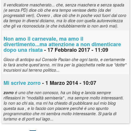
Il vendicatore mascherato... che, senza maschera e senza spada
(e senza PD) dice ciò che era tempo venisse detto (da dei
progressisti veri). Ovvero , dice ciò che in poche voci fuori dal coro
da tempo in diversi diciamo, ma lo dice con quella autorevolezza
che gli va riconosciuta (e che indubbiamente io non avrò mai).
Non amo il carnevale, ma amo il
divertimento...ma attenzione a non dimenticare
dopo una risata
- 17 Febbraio 2017 - 11:09
Gioco di anticipo sul Console Pacian che ogni tanto, e certamente
lo farà anche quest'anno, mi tira per la giacchetta nelle sue "dotte"
incursioni sul terreno politico...
Mi scrive
zorro
- 1 Marzo 2014 - 10:07
zorro
é uno che non conosco, ha un blog e lancia sempre
riflessioni in "modalità semiseria" , ma sempre molto interessanti.
Io non so chi sia, ma mi ha chiesto di pubblicare sul mio blog
questa sua , e lo faccio con piacere perché é uno spunto
programmatico che mi sembra molto interessante. Si parla di
turismo e di porti sul lago...