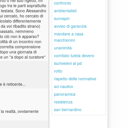
to o nel suo rigetto, mi
confronto
go tra le parti soprattutto
ambientalisti
a testata. Sono Alessandro
i cercato, ho cercato di
eurospin
icolato differentemente
avviso di garanzia
 da voi ribadito strano)
in passato, nemmeno
mandare a casa
utto ciò non è apparso?
marchionini
ilità di un incontro non
a corretta comprensione
unanimità
 dopo una giornata di
comitato tutela devero
 e un "a dopo al curatore"
iscrivetevi al pd
rotto
rispetto delle normative
 è reticente...
sci nautico
panoramica
resistenza
san bernardino
la realtà, ovviamente