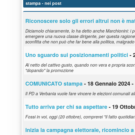
stampa
- nei post
Riconoscere solo gli errori altrui non è mat
Diciamolo chiaramente, lo ha detto anche Marchionini: i po
emergere una nuova classe dirigente, per questa ragione 
sconfitta che non può che far bene alla politica, malgrado 
Uno sguardo sui posizionamenti politici
- 
Al netto del cattivo gusto, quando non vera e propria scor
"dopando" la promozione
COMUNICATO
stampa
- 18 Gennaio 2024 -
Il PD a Verbania vuole fare vincere le elezioni comunali a
Tutto arriva per chi sa aspettare
- 19 Ottob
Fossi in voi, oggi (20 ottobre), comprerei "il fatto quotidian
Inizia la campagna elettorale, ricomincio 