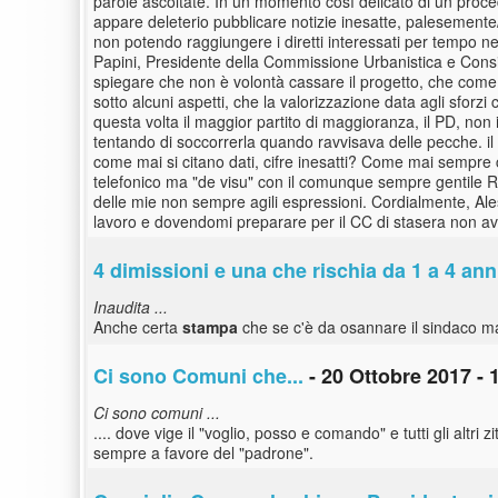
parole ascoltate. In un momento così delicato di un proce
appare deleterio pubblicare notizie inesatte, palesemente/
non potendo raggiungere i diretti interessati per tempo n
Papini, Presidente della Commissione Urbanistica e Consig
spiegare che non è volontà cassare il progetto, che come 
sotto alcuni aspetti, che la valorizzazione data agli sforz
questa volta il maggior partito di maggioranza, il PD, n
tentando di soccorrerla quando ravvisava delle pecche. il f
come mai si citano dati, cifre inesatti? Come mai sempre c
telefonico ma "de visu" con il comunque sempre gentile Ra
delle mie non sempre agili espressioni. Cordialmente, Ale
lavoro e dovendomi preparare per il CC di stasera non avev
4 dimissioni e una che rischia da 1 a 4 anni
Inaudita ...
Anche certa
stampa
che se c'è da osannare il sindaco ma 
Ci sono Comuni che...
- 20 Ottobre 2017 - 
Ci sono comuni ...
.... dove vige il "voglio, posso e comando" e tutti gli altri z
sempre a favore del "padrone".