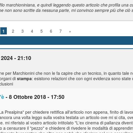
lo marchioniniana, e quindi leggendo questo articolo che profila una co
 che non sono scritte da nessuna parte, mi convinco sempre più che ciò 
1
2
3
4
5
6
7
»
 2024 - 21:10
ne per Marchionini che non le fa capire che un tecnico, in quanto tale 
 organi di
stampa
: esistono relazioni che con ogni evidenza sono state d
lusioni
'è
- 8 Ottobre 2018 - 17:50
a Prealpina" per chiedere rettifica all'articolo non appena, finito di lavor
 ancora una volta leggo sulla vostra testata un articolo ove mi si cita, o
. mi riferisto al vostro articolo intitolato "L'ex cinema di pallanza diventa
 a censurare il "pezzo" e chiedere di rivedere le modalità di apprendim