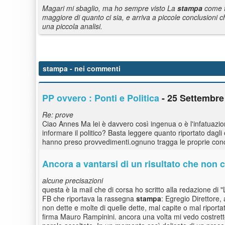
Magari mi sbaglio, ma ho sempre visto La
stampa
come fi
maggiore di quanto ci sia, e arriva a piccole conclusioni
una piccola analisi.
stampa
- nei commenti
PP ovvero : Ponti e Politica
- 25 Settembre
Re: prove
Ciao Annes Ma lei è davvero così ingenua o è l'infatuazio
informare il politico? Basta leggere quanto riportato dagli
hanno preso provvedimenti.ognuno tragga le proprie conc
Ancora a vantarsi di un risultato che non c
alcune precisazioni
questa è la mail che di corsa ho scritto alla redazione di "L
FB che riportava la rassegna
stampa
: Egregio Direttore,
non dette e molte di quelle dette, mal capite o mal riportate
firma Mauro Rampinini. ancora una volta mi vedo costretto