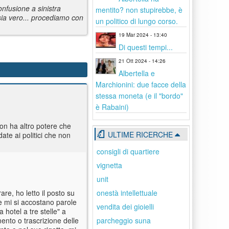
nfusione a sinistra
mentito? non stupirebbe, è
sia vero... procediamo con
un politico di lungo corso.
19 Mar 2024 - 13:40
Di questi tempi...
21 Ott 2024 - 14:26
Albertella e
Marchionini: due facce della
stessa moneta (e il "bordo"
è Rabaini)
non ha altro potere che
ULTIME RICERCHE
ate ai politici che non
consigli di quartiere
vignetta
unit
onestà intellettuale
are, ho letto il posto su
ve mi si accostano parole
vendita dei gioielli
 hotel a tre stelle" a
parcheggio suna
ento o trascrizione delle