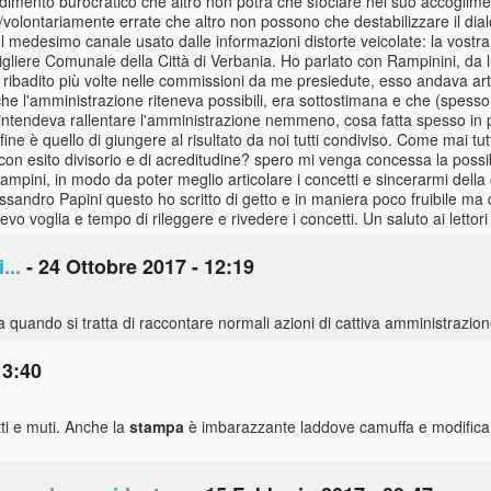
dimento burocratico che altro non potrà che sfociare nel suo accoglimen
volontariamente errate che altro non possono che destabilizzare il dialo
el medesimo canale usato dalle informazioni distorte veicolate: la vostr
liere Comunale della Città di Verbania. Ho parlato con Rampinini, da lu
ribadito più volte nelle commissioni da me presiedute, esso andava art
i che l'amministrazione riteneva possibili, era sottostimana e che (spesso
on intendeva rallentare l'amministrazione nemmeno, cosa fatta spesso 
ine è quello di giungere al risultato da noi tutti condiviso. Come mai t
on esito divisorio e di acreditudine? spero mi venga concessa la possib
mpini, in modo da poter meglio articolare i concetti e sincerarmi dell
ssandro Papini questo ho scritto di getto e in maniera poco fruibile ma
o voglia e tempo di rileggere e rivedere i concetti. Un saluto ai lettori
...
- 24 Ottobre 2017 - 12:19
quando si tratta di raccontare normali azioni di cattiva amministrazione
13:40
itti e muti. Anche la
stampa
è imbarazzante laddove camuffa e modifica 