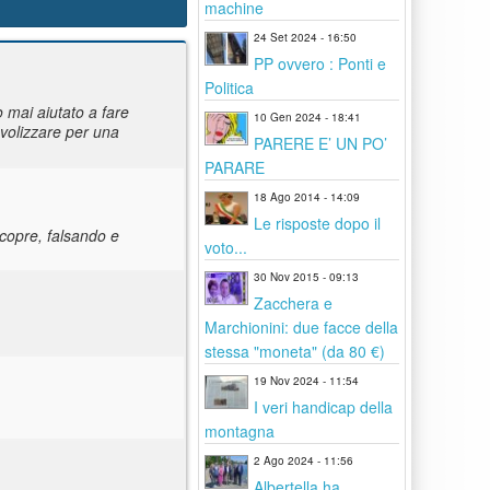
machine
24 Set 2024 - 16:50
PP ovvero : Ponti e
Politica
o mai aiutato a fare
10 Gen 2024 - 18:41
volizzare per una
PARERE E’ UN PO’
PARARE
18 Ago 2014 - 14:09
Le risposte dopo il
icopre, falsando e
voto...
30 Nov 2015 - 09:13
Zacchera e
Marchionini: due facce della
stessa "moneta" (da 80 €)
19 Nov 2024 - 11:54
I veri handicap della
montagna
2 Ago 2024 - 11:56
Albertella ha