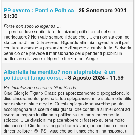
PP ovvero : Ponti e Politica
- 25 Settembre 2024 -
21:30
Forse non sono
io
ingenua….
….perche deve subito dare definiz
io
ni politiche del del suo
interlocutore? Non vale sempre il detto che …..chi non sta con me,
sta contro di me. Stia sereno! Riguardo alla mia ingenuità fa il pari
con la sua consueta presunz
io
ne di sapere e capire tutto. Si riveda
bene ciò che prevede il mans
io
nar
io
dei dipendenti pubblici in
particolare alla voce: dirigenti e funz
io
nari. Alegar
Albertella ha mentito? non stupirebbe, è un
politico di lungo corso.
- 8 Agosto 2024 - 11:59
Re: Intitolaz
io
ne scuola a Gino Strada
Ciao G
io
rg
io
Tigano Grazie per apprezzamento e spiegaz
io
ne, lo
dico sinceramente, perché la tua spiegaz
io
ne mi è stata molto utile
per capire di più e megl
io
. Questa spiegaz
io
ne avrebbe potuto
accompagnare la scelta della giunta, che continua ai miei occhi ad
avere un sapore inutilmente politico su un tema francamente
sc
io
cco ... Le divis
io
ni mi piacerebbero ci fossero su temi molto
più concreti. Ciò detto vi auguro buon lavoro,
io
continuo col m
io
di "controllore " 😉. PS , visto che sei l'unico che mi ha risposto, ti