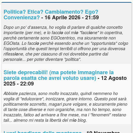
Politica? Etica? Cambiamento? Ego?
Convenienza?
- 16 Aprile 2026 - 21:59
Dopo un po' d'assenza, ho voglia di parlare di qualche concetto
importante (per me), e lo facc
io
col m
io
"facc
io
ne" in copertina,
perchè certamente sono EGOcentrico, ma sicuramente non
EGOista. Lo facc
io
perchè essendo anche un "opportunista" colgo
l'opportunità che questi tempi terribili ci offrono per una doverosa
rifless
io
ne, che per ciascuno di noi dovrebbe partire dal
personale... per poter diventare "politica".
Siete deprecabili! (ma potete immaginare la
parola esatta che avrei voluto usare)
- 12 Agosto
2025 - 22:09
Abbiate pazienza, sono molto incazzato, quindi nemmeno ho
voglia di "edulcorare", ironizzare, girare intorno. Questo post sarà
politicamente scorretto, magari pure volgare, e sicuramente pieno
di tante cose diverse e non organiche, ma non ho tempo, sono
incazzato, fatico ad arrivare a fine mese, ma i "fenomeni" restano
tali... almeno mi resta la libertà del m
io
blog.
I veri handicap della montagna
- 19 Novembre