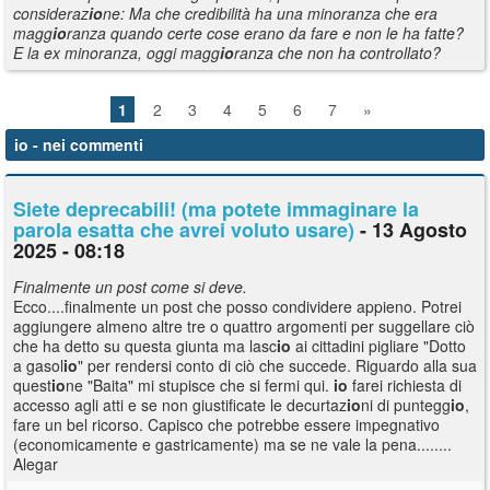
consideraz
io
ne: Ma che credibilità ha una minoranza che era
magg
io
ranza quando certe cose erano da fare e non le ha fatte?
E la ex minoranza, oggi magg
io
ranza che non ha controllato?
1
2
3
4
5
6
7
»
io
- nei commenti
Siete deprecabili! (ma potete immaginare la
parola esatta che avrei voluto usare)
- 13 Agosto
2025 - 08:18
Finalmente un post come si deve.
Ecco....finalmente un post che posso condividere appieno. Potrei
aggiungere almeno altre tre o quattro argomenti per suggellare ciò
che ha detto su questa giunta ma lasc
io
ai cittadini pigliare "Dotto
a gasol
io
" per rendersi conto di ciò che succede. Riguardo alla sua
quest
io
ne "Baita" mi stupisce che si fermi qui.
io
farei richiesta di
accesso agli atti e se non giustificate le decurtaz
io
ni di puntegg
io
,
fare un bel ricorso. Capisco che potrebbe essere impegnativo
(economicamente e gastricamente) ma se ne vale la pena........
Alegar