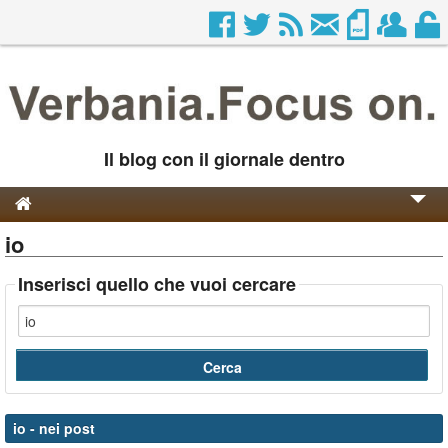
Il blog con il giornale dentro
io
Genesi e Storia
Contatti
Inserisci quello che vuoi cercare
io
- nei post