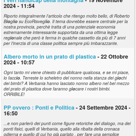
2024 - 11:54
Riporto integralmente l'articolo che ritengo molto bello, di Roberto
B
io
gl
io
su EcoRisvegl
io
. Il tema dovrebbe essere centrale per la
nostra provincia, perchè tratta di una potenziale economia
estremamente interessante supportata da una ottima legge
reg
io
nale che però è ferma in qualche cassetto da più di 7 anni
per l'inerzia di una classe politica sempre più imbarazzante.
Albero morto in un prato di plastica
- 22 Ottobre
2024 - 10:57
Ogni tanto mi viene chiesto di pubblicare qualcosa, e se mi piace,
lo facc
io
. Terreste lo scheletro del nonno nella stanza dei g
io
chi
dei bimbi? A Verbania hanno lasciato nonno albero nel bel mezzo
del prato di plastica dove faranno g
io
care i nostri bimbi.
ORRIBILE!
PP ovvero : Ponti e Politica
- 24 Settembre 2024 -
16:50
...e non parlerò dei punti come figure retoriche del dialogo, ma dei
ponti fisici, quelli di Verbania, quello alla ribalta della cronaca
odierna e quello di cui ho già parlato , per fare una semplice