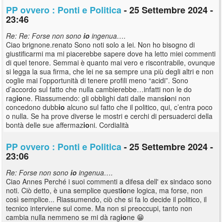
PP ovvero : Ponti e Politica
- 25 Settembre 2024 -
23:46
Re: Re: Forse non sono
io
ingenua….
Ciao brignone.renato Sono noti solo a lei. Non ho bisogno di
giustificarmi ma mi piacerebbe sapere dove ha letto miei commenti
di quel tenore. Semmai è quanto mai vero e riscontrabile, ovunque
si legga la sua firma, che lei ne sa sempre una più degli altri e non
coglie mai l’opportunità di tenere profili meno “acidi”. Sono
d’accordo sul fatto che nulla cambierebbe…infatti non le do
rag
io
ne. Riassumendo: gli obblighi dati dalle mans
io
ni non
concedono dubb
io
alcuno sul fatto che il politico, qui, c’entra poco
o nulla. Se ha prove diverse le mostri e cerchi di persuaderci della
bontà delle sue affermaz
io
ni. Cordialità
PP ovvero : Ponti e Politica
- 25 Settembre 2024 -
23:06
Re: Forse non sono
io
ingenua….
Ciao Annes Perché i suoi commenti a difesa dell' ex sindaco sono
noti. Ciò detto, è una semplice quest
io
ne logica, ma forse, non
così semplice... Riassumendo, ciò che si fa lo decide il politico, il
tecnico interviene sul come. Ma non si preoccupi, tanto non
cambia nulla nemmeno se mi dà rag
io
ne 😁