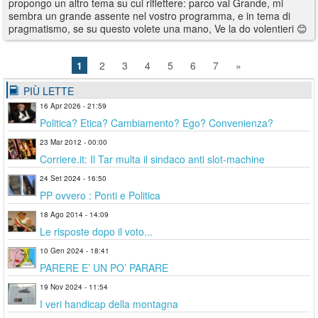
propongo un altro tema su cui riflettere: parco val Grande, mi
sembra un grande assente nel vostro programma, e in tema di
pragmatismo, se su questo volete una mano, Ve la do volentieri 😊
1
2
3
4
5
6
7
»
PIÙ LETTE
16 Apr 2026 - 21:59
Politica? Etica? Cambiamento? Ego? Convenienza?
23 Mar 2012 - 00:00
Corriere.it: Il Tar multa il sindaco anti slot-machine
24 Set 2024 - 16:50
PP ovvero : Ponti e Politica
18 Ago 2014 - 14:09
Le risposte dopo il voto...
10 Gen 2024 - 18:41
PARERE E’ UN PO’ PARARE
19 Nov 2024 - 11:54
I veri handicap della montagna