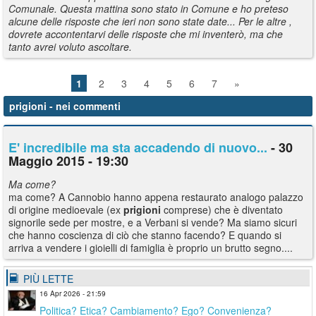
Comunale. Questa mattina sono stato in Comune e ho preteso
alcune delle risposte che ieri non sono state date... Per le altre ,
dovrete accontentarvi delle risposte che mi inventerò, ma che
tanto avrei voluto ascoltare.
1
2
3
4
5
6
7
»
prigioni
- nei commenti
E' incredibile ma sta accadendo di nuovo...
- 30
Maggio 2015 - 19:30
Ma come?
ma come? A Cannobio hanno appena restaurato analogo palazzo
di origine medioevale (ex
prigioni
comprese) che è diventato
signorile sede per mostre, e a Verbani si vende? Ma siamo sicuri
che hanno coscienza di ciò che stanno facendo? E quando si
arriva a vendere i gioielli di famiglia è proprio un brutto segno....
PIÙ LETTE
16 Apr 2026 - 21:59
Politica? Etica? Cambiamento? Ego? Convenienza?