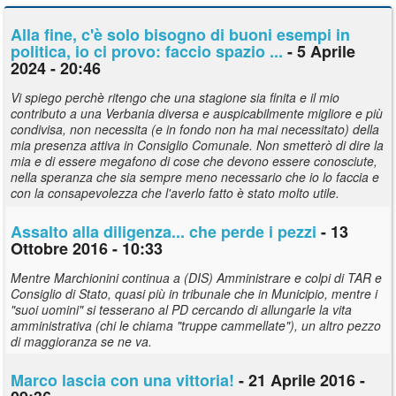
Alla fine, c'è solo bisogno di buoni esempi in
politica, io ci provo: faccio spazio ...
- 5 Aprile
2024 - 20:46
Vi spiego perchè ritengo che una stagione sia finita e il mio
contributo a una Verbania diversa e auspicabilmente migliore e più
condivisa, non necessita (e in fondo non ha mai necessitato) della
mia presenza attiva in Consiglio Comunale. Non smetterò di dire la
mia e di essere megafono di cose che devono essere conosciute,
nella speranza che sia sempre meno necessario che io lo faccia e
con la consapevolezza che l'averlo fatto è stato molto utile.
Assalto alla diligenza... che perde i pezzi
- 13
Ottobre 2016 - 10:33
Mentre Marchionini continua a (DIS) Amministrare e colpi di TAR e
Consiglio di Stato, quasi più in tribunale che in Municipio, mentre i
"suoi uomini" si tesserano al PD cercando di allungarle la vita
amministrativa (chi le chiama "truppe cammellate"), un altro pezzo
di maggioranza se ne va.
Marco lascia con una vittoria!
- 21 Aprile 2016 -