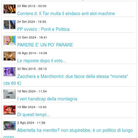
23 Mar 2012 - 00:00
Corriere.it: Il Tar multa il sindaco anti slot-machine
24 Set 2024 - 16:50
PP ovvero : Ponti e Politica
10 Gen 2024 - 18:41
PARERE E’ UN PO’ PARARE
18 Ago 2014 - 14:09
Le risposte dopo il voto...
30 Nov 2015 - 09:13
Zacchera e Marchionini: due facce della stessa "moneta"
(da 80 €)
19 Nov 2024 - 11:54
I veri handicap della montagna
19 Mar 2024 - 13:40
Di questi tempi...
2 Ago 2024 - 11:56
Albertella ha mentito? non stupirebbe, è un politico di lungo
corso.