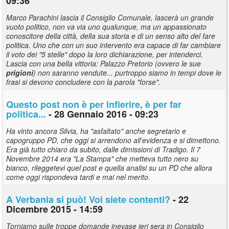
09:36
Marco Parachini lascia il Consiglio Comunale, lascerà un grande
vuoto politico, non va via uno qualunque, ma un appassionato
conoscitore della città, della sua storia e di un senso alto del fare
politica. Uno che con un suo intervento era capace di far cambiare
il voto dei "5 stelle" dopo la loro dichiarazione, per intenderci.
Lascia con una bella vittoria: Palazzo Pretorio (ovvero le sue
prigioni
) non saranno vendute... purtroppo siamo in tempi dove le
frasi si devono concludere con la parola "forse".
Questo post non è per infierire, è per far
politica...
- 28 Gennaio 2016 - 09:23
Ha vinto ancora Silvia, ha "asfaltato" anche segretario e
capogruppo PD, che oggi si arrendono all'evidenza e si dimettono.
Era già tutto chiaro da subito, dalle dimissioni di Tradigo. Il 7
Novembre 2014 era "La Stampa" che metteva tutto nero su
bianco, rileggetevi quel post e quella analisi su un PD che allora
come oggi rispondeva tardi e mai nel merito.
A Verbania si può! Voi siete contenti?
- 22
Dicembre 2015 - 14:59
Torniamo sulle troppe domande inevase ieri sera in Consiglio