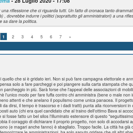
lema
- 28 Luglio 2020 - 17:08
na riflessione che ci riguarda tutti. Un fatto di cronaca tanto drammat
) , dovrebbe indurre i politici (soprattutto gli amministratori) a una rifl
e sa dare la politica.
1
2
3
4
5
6
7
»
quello che si è gridato ieri. Non si può fare campagna elettorale e ann
 pensa solo a fare parcheggi e poi piangere sulla carta stampata che q
parcheggio in più. Sarà forse che l'appeal delle associazioni di mobili
è l'unico modo per fare fuffa contro chi amministra (bene o male non i
ri meno attenti e che anelano il populismo come unica panacea. Il progett
da dirsi, il tempo è trascorso e i dadi tratti) punta alla riconversioni i
osti auto (chi era quel candidato che al traino dell'ottimo Bava si acco
e si fosse fatto un bel silos l'illuminato estensore di questo "seguitissi
a il coraggio di dichiarare il proprio progetto, non solo di accodarsi ag
ongono (e magari anche fanno) è sbagliato. Troppo facile. La città ha già
demonizzare le amministrazioni, ha solo saputo gridare che gli altri sba