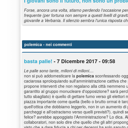
I giovani sono il futuro, non sono un prob
Forse, ancora una volta, stiamo perdendo l'occasione per u
frequente (per fortuna non sempre a questi livelli di gravità
giovanile a Verbania. Il silenzio sembra l'unica risposta ch
polemica
- nei commenti
basta palle!
- 7 Dicembre 2017 - 09:58
Le palle sono tante, milioni di milioni....
non si può addomesticare la
polemica
sconfessando oggi 
caciarosa sproloquiando sull'amministrazione cattiva che
propone interventi che non regalano alla città nemmeno un 
garantito al gruppo monucleare d'opposizione? sarà perch
tutto sbagliato) è quello di gettare fumo verso gli eletto
piazza importante come quella (bello o brutto ormai è tardi 
quell'ottica che dobbiamo leggerlo, non in un aumento di p
parcheggi e all'ostracismo verso quelli previsti?). quindi s
felice? avrebbe appoggiato l'Amministrazione? Lo dica. Abbi
collaboratori, non solo dire che quello che gli altri prop
visto che a dare fiducia a chi per decenni ha solo saputo 