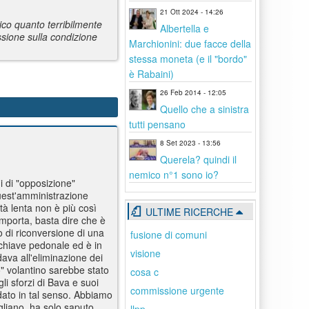
21 Ott 2024 - 14:26
ico quanto terribilmente
Albertella e
essione sulla condizione
Marchionini: due facce della
stessa moneta (e il "bordo"
è Rabaini)
26 Feb 2014 - 12:05
Quello che a sinistra
tutti pensano
8 Set 2023 - 13:56
Querela? quindi il
nemico n°1 sono io?
i di "opposizione"
uest'amministrazione
tà lenta non è più così
ULTIME RICERCHE
mporta, basta dire che è
o di riconversione di una
fusione di comuni
n chiave pedonale ed è in
visione
dava all'eliminazione dei
mo" volantino sarebbe stato
cosa c
li sforzi di Bava e suoi
commissione urgente
 dato in tal senso. Abbiamo
gliano, ha solo saputo