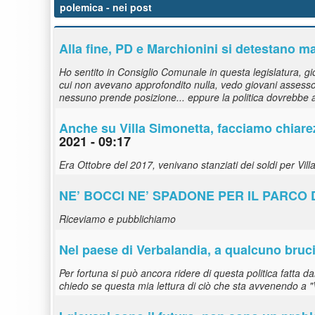
polemica
- nei post
Alla fine, PD e Marchionini si detestano ma
Ho sentito in Consiglio Comunale in questa legislatura, gio
cui non avevano approfondito nulla, vedo giovani assessor
nessuno prende posizione... eppure la politica dovrebbe 
Anche su Villa Simonetta, facciamo chiare
2021 - 09:17
Era Ottobre del 2017, venivano stanziati dei soldi per Vil
NE’ BOCCI NE’ SPADONE PER IL PARCO
Riceviamo e pubblichiamo
Nel paese di Verbalandia, a qualcuno bruc
Per fortuna si può ancora ridere di questa politica fatta da
chiedo se questa mia lettura di ciò che sta avvenendo a "