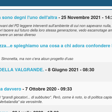
 sono degni l'uno dell'altra
- 25 Novembre 2021 - 14:
vani del PD leggere interventi sull'ambiente di cui non sapevano nulla, 
i tacere sul futuro della loro stessa generazione, vedo escamotage ammin
avere un senso diverso
zza...e spieghiamo una cosa a chi adora confondere l
la Simonetta, ma non c'era alcun progetto d'uso
 DELLA VALGRANDE.
- 8 Giugno 2021 - 08:30
ia davvero
- 7 Ottobre 2020 - 09:33
i "grandi giocatori... di subbuteo". Però, come è noto, io di politica capi
Verbalandia" sia verosimile.