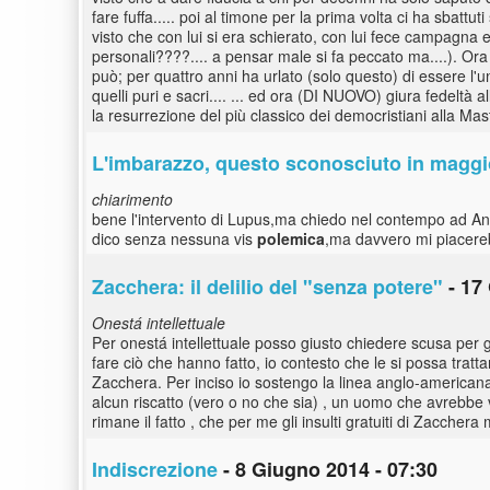
fare fuffa..... poi al timone per la prima volta ci ha sbattu
visto che con lui si era schierato, con lui fece campagna el
personali????.... a pensar male si fa peccato ma....). Ora
può; per quattro anni ha urlato (solo questo) di essere l'un
quelli puri e sacri.... ... ed ora (DI NUOVO) giura fedeltà 
la resurrezione del più classico dei democristiani alla Mast
L'imbarazzo, questo sconosciuto in magg
chiarimento
bene l'intervento di Lupus,ma chiedo nel contempo ad And
dico senza nessuna vis
polemica
,ma davvero mi piacere
Zacchera: il delilio del "senza potere"
- 17
Onestá intellettuale
Per onestá intellettuale posso giusto chiedere scusa per gl
fare ciò che hanno fatto, io contesto che le si possa trat
Zacchera. Per inciso io sostengo la linea anglo-americana c
alcun riscatto (vero o no che sia) , un uomo che avrebbe
rimane il fatto , che per me gli insulti gratuiti di Zacche
Indiscrezione
- 8 Giugno 2014 - 07:30