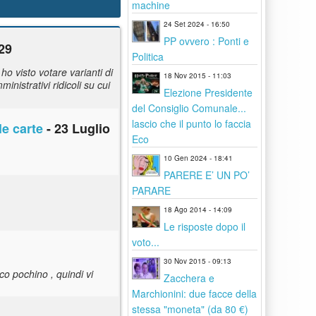
machine
24 Set 2024 - 16:50
PP ovvero : Ponti e
29
Politica
ho visto votare varianti di
18 Nov 2015 - 11:03
istrativi ridicoli su cui
Elezione Presidente
del Consiglio Comunale...
lascio che il punto lo faccia
e carte
- 23 Luglio
Eco
10 Gen 2024 - 18:41
PARERE E’ UN PO’
PARARE
18 Ago 2014 - 14:09
Le risposte dopo il
voto...
30 Nov 2015 - 09:13
sco pochino , quindi vi
Zacchera e
Marchionini: due facce della
stessa "moneta" (da 80 €)