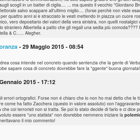
ti sugli scogli in un batter di ciglia.... ... ma questo il vecchio "Giordan
ettorale salvo scappare all'ultimo miglio.... (forse perchè non viste esau
 per quattro anni si è stracciato le vesti mettendo in piazza un cuore ro
ico, vero depositario dei valori della vera sinistra, non quelli nostalgici
allo straniero Albertella a patto che gli regali una sedia più comoda???? 
ella & C...... Alegher.
ioranza
- 29 Maggio 2015 - 08:54
rea cosa intende nel concreto quando sentenzia che la gente di Verban
bbe sapare cosa di concreto dovrebbe fare la "ggente" buona giornata!
 Gennaio 2015 - 17:12
i errori ortografici. Forse non é chiaro che io non ho mai detto che le t
tare come ha fatto Zacchera (questo in valore assoluto) con l'aggravante
he coi terroristi non si tratta. Se poi lo stato decide di farlo e ci dic
 voluto essere "uno statista" non dovrebbe nemmeno iniziare la
polemi
ra meritavano il mio commento!