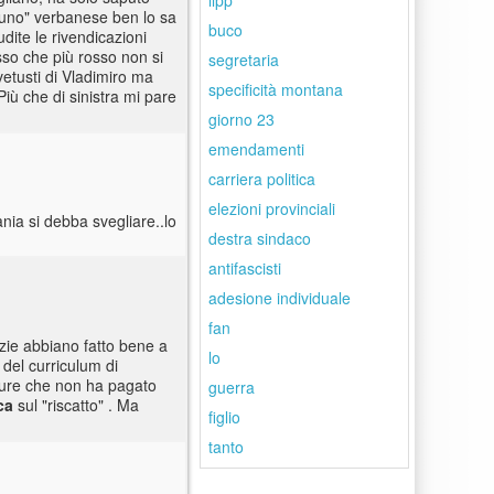
llpp
o Bruno" verbanese ben lo sa
buco
dite le rivendicazioni
sso che più rosso non si
segretaria
 vetusti di Vladimiro ma
specificità montana
Più che di sinistra mi pare
giorno 23
emendamenti
carriera politica
elezioni provinciali
ia si debba svegliare..lo
destra sindaco
antifascisti
adesione individuale
fan
izie abbiano fatto bene a
lo
 del curriculum di
e pure che non ha pagato
guerra
ca
sul "riscatto" . Ma
figlio
tanto