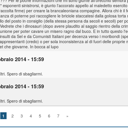
e???? Per le poche informazioni che mi sono giunte all'orecchio sembra p
i" esponenti sinistrorsi, è giunto l'accorato appello al maledetto esercit
raccolta firme) per creare la brancaleoniana compagine. Allora chi è il f
za di poterne poi raccogliere le briciole staccatesi dalla golosa torta 
llo del posto in consiglio (della stessa persona da secoli e secoli) per 
Vedrete che i dinosauri (dopo avere plaudito al saggio rientro della cri
l'unione per poter cavare un misero ragno dal buco. E in tutto questo l'
rili insulti da Sel e da Comunisti Italiani per decenza verso i moribondi (sp
rappresentanti (credo) o per sola inconsistenza al di fuori delle proprie 
tet che giovarne. In bocca al lupo
braio 2014 - 15:59
ri. Spero di sbagliarmi.
braio 2014 - 15:59
ri. Spero di sbagliarmi.
1
2
3
4
5
6
7
»