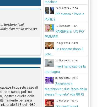
machine
24 Set 2024 - 16:50
PP ovvero : Ponti e
Politica
 territorio i sui
10 Gen 2024 - 18:41
unale dice molte cose su
PARERE E’ UN PO’
PARARE
18 Ago 2014 - 14:09
Le risposte dopo il
voto...
19 Nov 2024 - 11:54
I veri handicap della
montagna
30 Nov 2015 - 09:13
Zacchera e
, capace in questo caso di
Marchionini: due facce della
tare in senso politico
stessa "moneta" (da 80 €)
a, legittima quella della
egittimamente pensarla
19 Mar 2024 - 13:40
inisteriale 313 del 1980 ,
Di questi tempi...