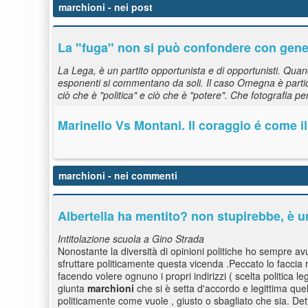
marchioni
- nei post
La "fuga" non si può confondere con gener
La Lega, è un partito opportunista e di opportunisti. Quando 
esponenti si commentano da soli. Il caso Omegna è partic
ciò che è "politica" e ciò che è "potere". Che fotografia p
Marinello Vs Montani. Il coraggio é come i
marchioni
- nei commenti
Albertella ha mentito? non stupirebbe, è un
Intitolazione scuola a Gino Strada
Nonostante la diversità di opinioni politiche ho sempre av
sfruttare politicamente questa vicenda .Peccato lo faccia r
facendo volere ognuno i propri indirizzi ( scelta politica le
giunta
marchioni
che si è setta d'accordo e legittima qu
politicamente come vuole , giusto o sbagliato che sia. Det