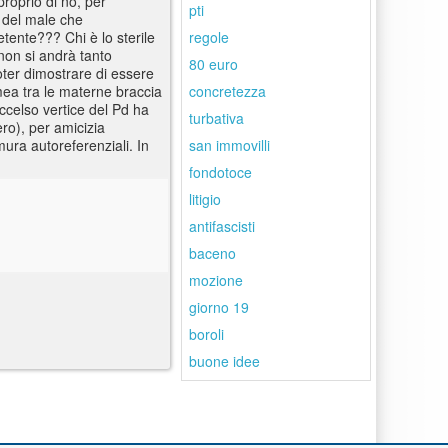
roprio di no, per
pti
o del male che
regole
etente??? Chi è lo sterile
non si andrà tanto
80 euro
poter dimostrare di essere
concretezza
mea tra le materne braccia
eccelso vertice del Pd ha
turbativa
ero), per amicizia
san immovilli
mura autoreferenziali. In
fondotoce
litigio
antifascisti
baceno
mozione
giorno 19
boroli
buone idee