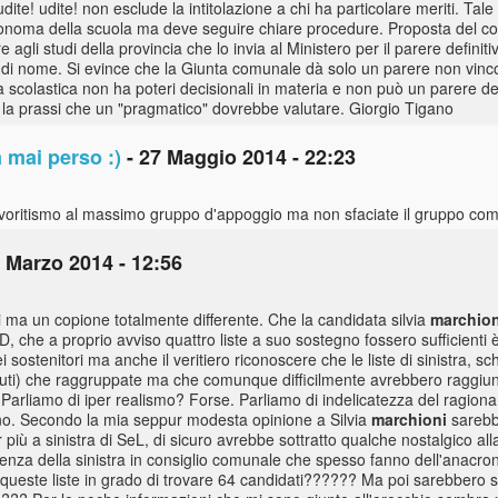
ite! udite! non esclude la intitolazione a chi ha particolare meriti. Tale
utonoma della scuola ma deve seguire chiare procedure. Proposta del cons
e agli studi della provincia che lo invia al Ministero per il parere defin
o di nome. Si evince che la Giunta comunale dà solo un parere non vinc
 scolastica non ha poteri decisionali in materia e non può un parere del
 la prassi che un "pragmatico" dovrebbe valutare. Giorgio Tigano
 mai perso :)
- 27 Maggio 2014 - 22:23
oritismo al massimo gruppo d'appoggio ma non sfaciate il gruppo com
 Marzo 2014 - 12:56
i ma un copione totalmente differente. Che la candidata silvia
marchion
PD, che a proprio avviso quattro liste a suo sostegno fossero sufficient
sostenitori ma anche il veritiero riconoscere che le liste di sinistra, s
oluti) che raggruppate ma che comunque difficilmente avrebbero raggiun
Parliamo di iper realismo? Forse. Parliamo di indelicatezza del ragio
no. Secondo la mia seppur modesta opinione a Silvia
marchioni
sarebbe
più a sinistra di SeL, di sicuro avrebbe sottratto qualche nostalgico alla
senza della sinistra in consiglio comunale che spesso fanno dell'anacr
ate queste liste in grado di trovare 64 candidati?????? Ma poi sarebbero s