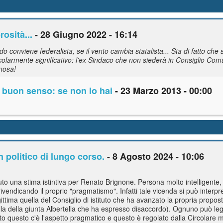
osità...
- 28 Giugno 2022 - 16:14
conviene federalista, se il vento cambia statalista... Sta di fatto che sul
olarmente significativo: l'ex Sindaco che non siederà in Consiglio Com
enosa!
l buon senso: se non lo hai
- 23 Marzo 2013 - 00:00
 politico di lungo corso.
- 8 Agosto 2024 - 10:06
uto una stima istintiva per Renato Brignone. Persona molto intelligente
ivendicando il proprio "pragmatismo". Infatti tale vicenda si può interpre
gittima quella del Consiglio di istituto che ha avanzato la propria propost
ella della giunta Albertella che ha espresso disaccordo). Ognuno può l
to questo c'è l'aspetto pragmatico e questo è regolato dalla Circolare m