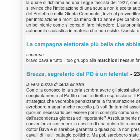
la quale si richiama ad una Legge fascista del 1927, che ud
si evince che l'intitolazione di una scuola non è scelta a
del Prefetto e della Giunta Comunale , invio al provveditor
per intitolazione a morti da meno di 10 anni e per cambi
un bel niente come si cerca di fare intendere. L'autonomia
autonomia scolastica in materia che non esiste. Questa è
La campagna elettorale più bella che abbia
superma
bravo bava e tutto il tuo gruppo alla
marchioni
nessun fav
Brezza, segretario del PD è un fetente!
- 23
la vera puzza di certa sinistra
Come la conosco io la storia sembra avere gli stessi attor
congiuntamente al Partito di cui è diretta espressione: il 
strategica che vedrebbe penalizzante la frantumazione dei 
avrebbero magari anche raccolto più voti (in termini ass
quorum necessario per essere poi in consiglio comunale. 
dall'ascendenza gloriosa ed importante? Assolutamente 
convenienza sostenere la nascita di una quinta lista ancor 
dottor Bava e si sarebbe garantita o quasi poi la non pre
cavalli di inutili battagle politiche. Ma poi, sarebbero st