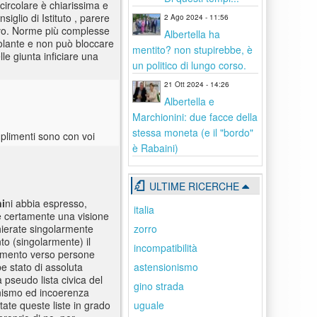
 circolare è chiarissima e
iglio di Istituto , parere
2 Ago 2024 - 11:56
itivo. Norme più complesse
Albertella ha
olante e non può bloccare
mentito? non stupirebbe, è
le giunta inficiare una
un politico di lungo corso.
21 Ott 2024 - 14:26
Albertella e
Marchionini: due facce della
stessa moneta (e il "bordo"
plimenti sono con voi
è Rabaini)
ULTIME RICERCHE
i
ni abbia espresso,
italia
i è certamente una visione
zorro
chierate singolarmente
to (singolarmente) il
incompatibilità
namento verso persone
astensionismo
 stato di assoluta
 pseudo lista civica del
gino strada
onismo ed incoerenza
uguale
tate queste liste in grado