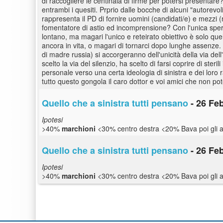
di raccogliere le centinaia di firme per potersi presentar
entrambi i quesiti. Prprio dalle bocche di alcuni "autorevol
rappresenta il PD di fornire uomini (candidati/e) e mezzi (
fomentatore di astio ed incomprensione? Con l'unica speran
lontano, ma magari l'unico e reteirato obiettivo è solo que
ancora in vita, o magari di tornarci dopo lunghe assenze. 
di madre russia) si accorgeranno dell'unicità della via del
scelto la via del silenzio, ha scelto di farsi coprire di ste
personale verso una certa ideologia di sinistra e dei loro 
tutto questo gongola il caro dottor e voi amici che non po
Quello che a sinistra tutti pensano
- 26 Feb
Ipotesi
>40%
marchioni
<30% centro destra <20% Bava poi gli alt
Quello che a sinistra tutti pensano
- 26 Feb
Ipotesi
>40%
marchioni
<30% centro destra <20% Bava poi gli alt