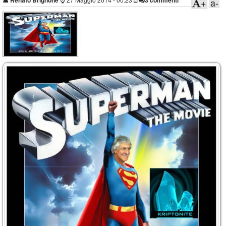
👤
Renato Brignone
3 commenti
+
a-