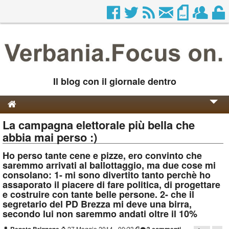
Il blog con il giornale dentro
La campagna elettorale più bella che
Genesi e Storia
abbia mai perso :)
Contatti
Ho perso tante cene e pizze, ero convinto che
saremmo arrivati al ballottaggio, ma due cose mi
consolano: 1- mi sono divertito tanto perchè ho
assaporato il piacere di fare politica, di progettare
e costruire con tante belle persone. 2- che il
segretario del PD Brezza mi deve una birra,
secondo lui non saremmo andati oltre il 10%
⌚
27 Maggio 2014 - 00:23