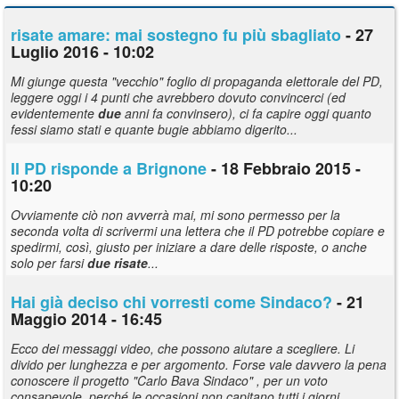
risate
amare: mai sostegno fu più sbagliato
- 27
Luglio 2016 - 10:02
Mi giunge questa "vecchio" foglio di propaganda elettorale del PD,
leggere oggi i 4 punti che avrebbero dovuto convincerci (ed
evidentemente
due
anni fa convinsero), ci fa capire oggi quanto
fessi siamo stati e quante bugie abbiamo digerito...
Il PD risponde a Brignone
- 18 Febbraio 2015 -
10:20
Ovviamente ciò non avverrà mai, mi sono permesso per la
seconda volta di scrivermi una lettera che il PD potrebbe copiare e
spedirmi, così, giusto per iniziare a dare delle risposte, o anche
solo per farsi
due
risate
...
Hai già deciso chi vorresti come Sindaco?
- 21
Maggio 2014 - 16:45
Ecco dei messaggi video, che possono aiutare a scegliere. Li
divido per lunghezza e per argomento. Forse vale davvero la pena
conoscere il progetto "Carlo Bava Sindaco" , per un voto
consapevole, perché le occasioni non capitano tutti i giorni...