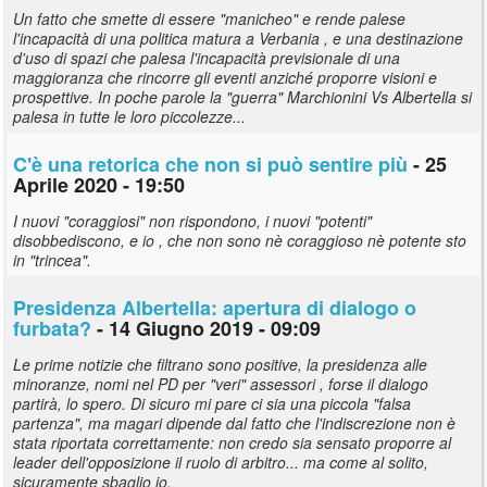
Un fatto che smette di essere "manicheo" e rende palese
l'incapacità di una politica matura a Verbania , e una destinazione
d'uso di spazi che palesa l'incapacità previsionale di una
maggioranza che rincorre gli eventi anziché proporre visioni e
prospettive. In poche parole la "guerra" Marchionini Vs Albertella si
palesa in tutte le loro piccolezze...
C'è una retorica che non si può sentire più
- 25
Aprile 2020 - 19:50
I nuovi "coraggiosi" non rispondono, i nuovi "potenti"
disobbediscono, e io , che non sono nè coraggioso nè potente sto
in "trincea".
Presidenza Albertella: apertura di dialogo o
furbata?
- 14 Giugno 2019 - 09:09
Le prime notizie che filtrano sono positive, la presidenza alle
minoranze, nomi nel PD per "veri" assessori , forse il dialogo
partirà, lo spero. Di sicuro mi pare ci sia una piccola "falsa
partenza", ma magari dipende dal fatto che l'indiscrezione non è
stata riportata correttamente: non credo sia sensato proporre al
leader dell'opposizione il ruolo di arbitro... ma come al solito,
sicuramente sbaglio io.