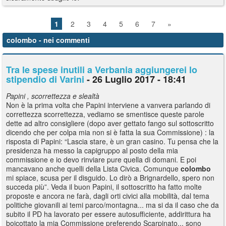
1
2
3
4
5
6
7
»
colombo
- nei commenti
Tra le spese inutili a Verbania aggiungerei lo
stipendio di Varini
- 26 Luglio 2017 - 18:41
Papini , scorrettezza e slealtà
Non è la prima volta che Papini interviene a vanvera parlando di
correttezza scorrettezza, vediamo se smentisce queste parole
dette ad altro consigliere (dopo aver gettato fango sul sottoscritto
dicendo che per colpa mia non si è fatta la sua Commissione) : la
risposta di Papini: “Lascia stare, è un gran casino. Tu pensa che la
presidenza ha messo la capigruppo al posto della mia
commissione e io devo rinviare pure quella di domani. E poi
mancavano anche quelli della Lista Civica. Comunque
colombo
mi spiace, scusa per il disguido. Lo dirò a Brignardello, spero non
succeda più”. Veda il buon Papini, il sottoscritto ha fatto molte
proposte e ancora ne farà, dagli orti civici alla mobilità, dal tema
politiche giovanili ai temi parco/montagna... ma si da il caso che da
subito il PD ha lavorato per essere autosufficiente, addirittura ha
boicottato la mia Commissione preferendo Scarpinato... sono