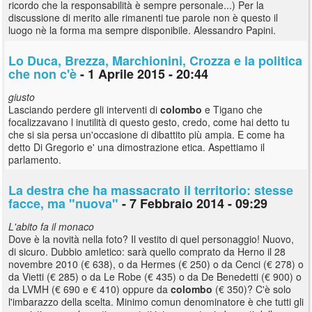
ricordo che la responsabilità è sempre personale...) Per la
discussione di merito alle rimanenti tue parole non è questo il
luogo nè la forma ma sempre disponibile. Alessandro Papini.
Lo Duca, Brezza, Marchionini, Crozza e la politica
che non c'è
- 1 Aprile 2015 - 20:44
giusto
Lasciando perdere gli interventi di
colombo
e Tigano che
focalizzavano l inutilità di questo gesto, credo, come hai detto tu
che si sia persa un'occasione di dibattito più ampia. E come ha
detto Di Gregorio e' una dimostrazione etica. Aspettiamo il
parlamento.
La destra che ha massacrato il territorio: stesse
facce, ma "nuova"
- 7 Febbraio 2014 - 09:29
L'abito fa il monaco
Dove è la novità nella foto? Il vestito di quel personaggio! Nuovo,
di sicuro. Dubbio amletico: sarà quello comprato da Herno il 28
novembre 2010 (€ 638), o da Hermes (€ 250) o da Cenci (€ 278) o
da Vietti (€ 285) o da Le Robe (€ 435) o da De Benedetti (€ 900) o
da LVMH (€ 690 e € 410) oppure da
colombo
(€ 350)? C'è solo
l'imbarazzo della scelta. Minimo comun denominatore è che tutti gli