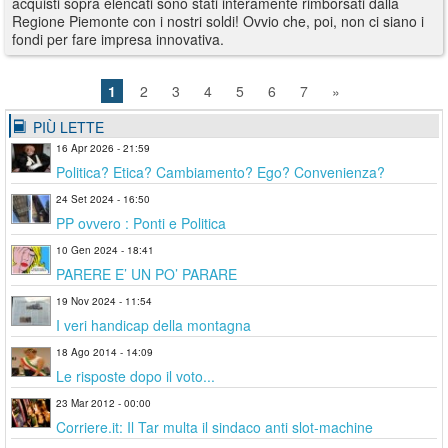
acquisti sopra elencati sono stati interamente rimborsati dalla
Regione Piemonte con i nostri soldi! Ovvio che, poi, non ci siano i
fondi per fare impresa innovativa.
1
2
3
4
5
6
7
»
PIÙ LETTE
16 Apr 2026 - 21:59
Politica? Etica? Cambiamento? Ego? Convenienza?
24 Set 2024 - 16:50
PP ovvero : Ponti e Politica
10 Gen 2024 - 18:41
PARERE E’ UN PO’ PARARE
19 Nov 2024 - 11:54
I veri handicap della montagna
18 Ago 2014 - 14:09
Le risposte dopo il voto...
23 Mar 2012 - 00:00
Corriere.it: Il Tar multa il sindaco anti slot-machine