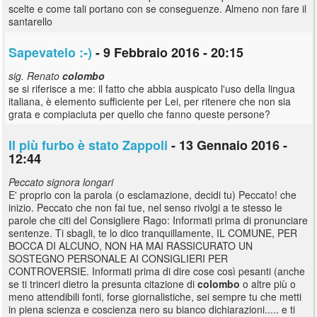
scelte e come tali portano con se conseguenze. Almeno non fare il
santarello
Sapevatelo :-)
- 9 Febbraio 2016 - 20:15
sig. Renato
colombo
se si riferisce a me: il fatto che abbia auspicato l'uso della lingua
italiana, è elemento sufficiente per Lei, per ritenere che non sia
grata e compiaciuta per quello che fanno queste persone?
Il più furbo è stato Zappoli
- 13 Gennaio 2016 -
12:44
Peccato signora longari
E' proprio con la parola (o esclamazione, decidi tu) Peccato! che
inizio. Peccato che non fai tue, nel senso rivolgi a te stesso le
parole che citi del Consigliere Rago: Informati prima di pronunciare
sentenze. Ti sbagli, te lo dico tranquillamente, IL COMUNE, PER
BOCCA DI ALCUNO, NON HA MAI RASSICURATO UN
SOSTEGNO PERSONALE AI CONSIGLIERI PER
CONTROVERSIE. Informati prima di dire cose così pesanti (anche
se ti trinceri dietro la presunta citazione di
colombo
o altre più o
meno attendibili fonti, forse giornalistiche, sei sempre tu che metti
in piena scienza e coscienza nero su bianco dichiarazioni..... e ti