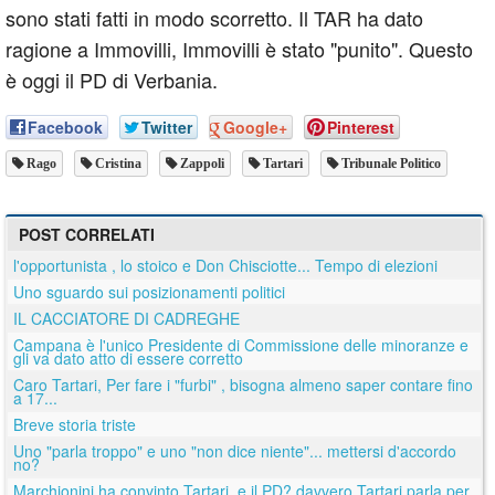
sono stati fatti in modo scorretto. Il TAR ha dato
ragione a Immovilli, Immovilli è stato "punito". Questo
è oggi il PD di Verbania.
Facebook
Twitter
Google+
Pinterest
Rago
Cristina
Zappoli
Tartari
Tribunale Politico
POST CORRELATI
l'opportunista , lo stoico e Don Chisciotte... Tempo di elezioni
Uno sguardo sui posizionamenti politici
IL CACCIATORE DI CADREGHE
Campana è l'unico Presidente di Commissione delle minoranze e
gli va dato atto di essere corretto
Caro Tartari, Per fare i "furbi" , bisogna almeno saper contare fino
a 17...
Breve storia triste
Uno "parla troppo" e uno "non dice niente"... mettersi d'accordo
no?
Marchionini ha convinto Tartari, e il PD? davvero Tartari parla per