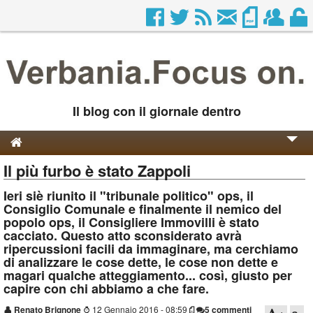
Il blog con il giornale dentro
Il più furbo è stato Zappoli
Genesi e Storia
Ieri siè riunito il "tribunale politico" ops, il
Contatti
Consiglio Comunale e finalmente il nemico del
popolo ops, il Consigliere Immovilli è stato
cacciato. Questo atto sconsiderato avrà
ripercussioni facili da immaginare, ma cerchiamo
di analizzare le cose dette, le cose non dette e
magari qualche atteggiamento... così, giusto per
capire con chi abbiamo a che fare.
👤
Renato Brignone
⌚
12 Gennaio 2016 - 08:59
5 commenti