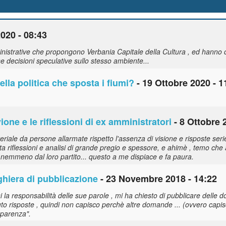
020 - 08:43
mministrative che propongono Verbania Capitale della Cultura , ed hanno 
decisioni speculative sullo stesso ambiente...
la politica che sposta i fiumi?
- 19 Ottobre 2020 - 1
vione
e le riflessioni di ex amministratori
- 8 Ottobre 
ale da persone allarmate rispetto l'assenza di visione e risposte serie 
a riflessioni e analisi di grande pregio e spessore, e ahimè , temo ch
nemmeno dal loro partito... questo a me dispiace e fa paura.
hiera di pubblicazione
- 23 Novembre 2018 - 14:22
 la responsabilità delle sue parole , mi ha chiesto di pubblicare delle 
to risposte , quindi non capisco perchè altre domande ... (ovvero capis
sparenza".