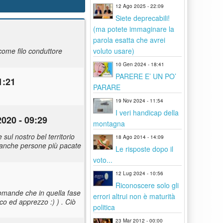
12 Ago 2025 - 22:09
Siete deprecabili!
(ma potete immaginare la
parola esatta che avrei
voluto usare)
come filo conduttore
10 Gen 2024 - 18:41
PARERE E’ UN PO’
1:21
PARARE
19 Nov 2024 - 11:54
I veri handicap della
2020 - 09:29
montagna
sul nostro bel territorio
18 Ago 2014 - 14:09
e anche persone più pacate
Le risposte dopo il
voto...
12 Lug 2024 - 10:56
Riconoscere solo gli
domande che in quella fase
errori altrui non è maturità
co ed apprezzo :) ) . Ciò
politica
23 Mar 2012 - 00:00