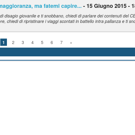
maggioranza, ma fatemi capire...
- 15 Giugno 2015 - 1
e di disagio giovanile e ti snobbano, chiedi di parlare dei contenuti del 
, chiedi di ripristinare i viaggi scontati in battello intra pallanza e ti 
1
2
3
4
5
6
7
»