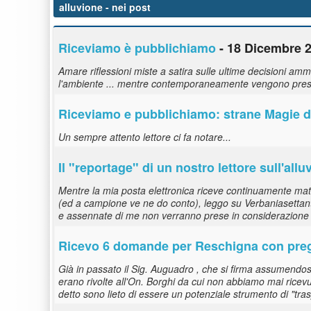
alluvione
- nei post
Riceviamo è pubblichiamo
- 18 Dicembre 2
Amare riflessioni miste a satira sulle ultime decisioni a
l'ambiente ... mentre contemporaneamente vengono prese 
Riceviamo e pubblichiamo: strane Magie del
Un sempre attento lettore ci fa notare...
Il "reportage" di un nostro lettore sull'
allu
Mentre la mia posta elettronica riceve continuamente materi
(ed a campione ve ne do conto), leggo su Verbaniasettant
e assennate di me non verranno prese in considerazione 
Ricevo 6 domande per Reschigna con preg
Già in passato il Sig. Auguadro , che si firma assumendosi
erano rivolte all'On. Borghi da cui non abbiamo mai ricevu
detto sono lieto di essere un potenziale strumento di "tra