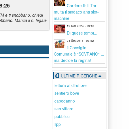
8:25
Corriere.it: Il Tar
multa il sindaco anti slot-
CEM e ti snobbano, chiedi
machine
snobbano. Manca il n. legale
19 Mar 2024 - 13:40
Di questi tempi...
24 Set 2015 - 08:52
il Consiglio
Comunale è "SOVRANO" ...
ma decide la regina!
ULTIME RICERCHE
lettera al direttore
sentiero bove
capodanno
san vittore
pubblico
llpp