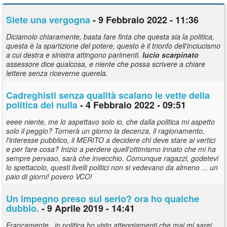
Siete una vergogna
- 9 Febbraio 2022 - 11:36
Diciamolo chiaramente, basta fare finta che questa sia la politica,
questa è la spartizione del potere, questo è il trionfo dell'inciucismo
a cui destra e sinistra attingono parimenti.
lucio
scarpinato
assessore dice qualcosa, e niente che possa scrivere a chiare
lettere senza riceverne querela.
Cadreghisti senza qualità scalano le vette della
politica del nulla
- 4 Febbraio 2022 - 09:51
eeee niente, me lo aspettavo solo io, che dalla politica mi aspetto
solo il peggio? Tornerà un giorno la decenza, il ragionamento,
l'interesse pubblico, il MERITO a decidere chi deve stare ai vertici
e per fare cosa? Inizio a perdere quell'ottimismo innato che mi ha
sempre pervaso, sarà che invecchio. Comunque ragazzi, godetevi
lo spettacolo, questi livelli politici non si vedevano da almeno ... un
paio di giorni! povero VCO!
Un impegno preso sul serio? ora ho qualche
dubbio.
- 9 Aprile 2019 - 14:41
Francamente , in politica ho visto atteggiamenti che mai mi sarei