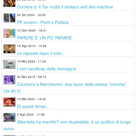
Corriere.it: Il Tar multa il sindaco anti slot-machine
24 Set 2024 - 16:50
PP ovvero : Ponti e Politica
10 Gen 2024 - 18:41
PARERE E’ UN PO’ PARARE
18 Ago 2014 - 14:09
Le risposte dopo il voto...
19 Nov 2024 - 11:54
I veri handicap della montagna
30 Nov 2015 - 09:13
Zacchera e Marchionini: due facce della stessa "moneta"
(da 80 €)
19 Mar 2024 - 13:40
Di questi tempi...
2 Ago 2024 - 11:56
Albertella ha mentito? non stupirebbe, è un politico di lungo
corso.