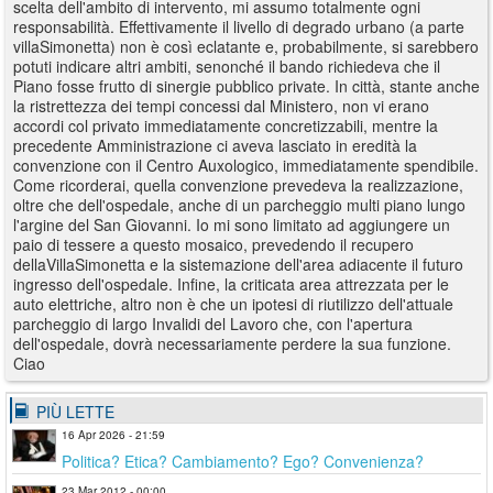
scelta dell'ambito di intervento, mi assumo totalmente ogni
responsabilità. Effettivamente il livello di degrado urbano (a parte
villaSimonetta) non è così eclatante e, probabilmente, si sarebbero
potuti indicare altri ambiti, senonché il bando richiedeva che il
Piano fosse frutto di sinergie pubblico private. In città, stante anche
la ristrettezza dei tempi concessi dal Ministero, non vi erano
accordi col privato immediatamente concretizzabili, mentre la
precedente Amministrazione ci aveva lasciato in eredità la
convenzione con il Centro Auxologico, immediatamente spendibile.
Come ricorderai, quella convenzione prevedeva la realizzazione,
oltre che dell'ospedale, anche di un parcheggio multi piano lungo
l'argine del San Giovanni. Io mi sono limitato ad aggiungere un
paio di tessere a questo mosaico, prevedendo il recupero
dellaVillaSimonetta e la sistemazione dell'area adiacente il futuro
ingresso dell'ospedale. Infine, la criticata area attrezzata per le
auto elettriche, altro non è che un ipotesi di riutilizzo dell'attuale
parcheggio di largo Invalidi del Lavoro che, con l'apertura
dell'ospedale, dovrà necessariamente perdere la sua funzione.
Ciao
PIÙ LETTE
16 Apr 2026 - 21:59
Politica? Etica? Cambiamento? Ego? Convenienza?
23 Mar 2012 - 00:00