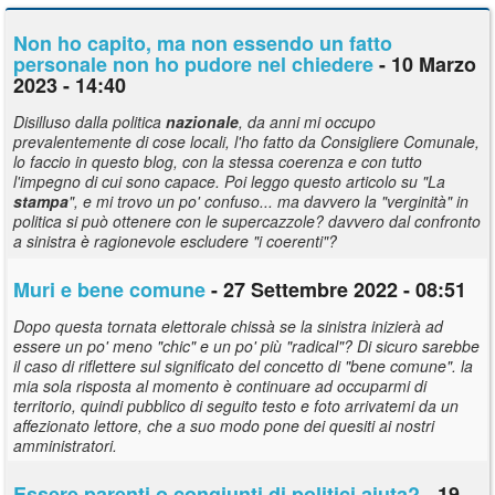
Non ho capito, ma non essendo un fatto
personale non ho pudore nel chiedere
- 10 Marzo
2023 - 14:40
Disilluso dalla politica
nazionale
, da anni mi occupo
prevalentemente di cose locali, l'ho fatto da Consigliere Comunale,
lo faccio in questo blog, con la stessa coerenza e con tutto
l'impegno di cui sono capace. Poi leggo questo articolo su "La
stampa
", e mi trovo un po' confuso... ma davvero la "verginità" in
politica si può ottenere con le supercazzole? davvero dal confronto
a sinistra è ragionevole escludere "i coerenti"?
Muri e bene comune
- 27 Settembre 2022 - 08:51
Dopo questa tornata elettorale chissà se la sinistra inizierà ad
essere un po' meno "chic" e un po' più "radical"? Di sicuro sarebbe
il caso di riflettere sul significato del concetto di "bene comune". la
mia sola risposta al momento è continuare ad occuparmi di
territorio, quindi pubblico di seguito testo e foto arrivatemi da un
affezionato lettore, che a suo modo pone dei quesiti ai nostri
amministratori.
Essere parenti o congiunti di politici aiuta?
- 19