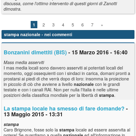
discussa, come l'ottimo intervento di questi giorni di Zanotti
dimostra.
1
2
3
4
5
6
7
»
stampa nazionale
- nei commenti
Bonzanini dimettiti (BIS)
- 15 Marzo 2016 - 16:40
Mass media asserviti
I mas media locali sono davvero asserviti ai potentati locali del
momento, oggi ossequienti con i sindaci in carica, domani pronti a
prostarsi ai piedi di che verrà dopo di loro: insomma la proiezione
in piccolo di ciò che avviene a livello
nazionale
con le grandi
testate e con i canali RAI. Non per nulla l'Italia è nelle ultime
posizioni della classifica mondiale per la libertà di
stampa
.
La stampa locale ha smesso di fare domande?
-
13 Maggio 2015 - 13:31
stampa
Caro Brignone, fosse solo la
stampa
locale ad essere asservita al
potere! Se guardiamo a quella
nazionale
ed all'informazione in