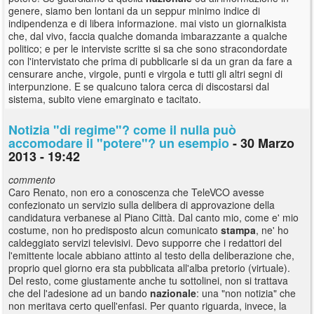
genere, siamo ben lontani da un seppur minimo indice di
indipendenza e di libera informazione. mai visto un giornalkista
che, dal vivo, faccia qualche domanda imbarazzante a qualche
politico; e per le interviste scritte si sa che sono stracondordate
con l'intervistato che prima di pubblicarle si da un gran da fare a
censurare anche, virgole, punti e virgola e tutti gli altri segni di
interpunzione. E se qualcuno talora cerca di discostarsi dal
sistema, subito viene emarginato e tacitato.
Notizia "di regime"? come il nulla può
accomodare il "potere"? un esempio
- 30 Marzo
2013 - 19:42
commento
Caro Renato, non ero a conoscenza che TeleVCO avesse
confezionato un servizio sulla delibera di approvazione della
candidatura verbanese al Piano Città. Dal canto mio, come e' mio
costume, non ho predisposto alcun comunicato
stampa
, ne' ho
caldeggiato servizi televisivi. Devo supporre che i redattori del
l'emittente locale abbiano attinto al testo della deliberazione che,
proprio quel giorno era sta pubblicata all'alba pretorio (virtuale).
Del resto, come giustamente anche tu sottolinei, non si trattava
che del l'adesione ad un bando
nazionale
: una "non notizia" che
non meritava certo quell'enfasi. Per quanto riguarda, invece, la