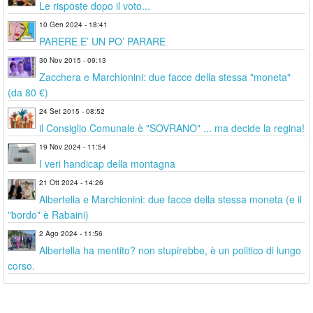
Le risposte dopo il voto...
10 Gen 2024 - 18:41
PARERE E’ UN PO’ PARARE
30 Nov 2015 - 09:13
Zacchera e Marchionini: due facce della stessa "moneta"
(da 80 €)
24 Set 2015 - 08:52
il Consiglio Comunale è "SOVRANO" ... ma decide la regina!
19 Nov 2024 - 11:54
I veri handicap della montagna
21 Ott 2024 - 14:26
Albertella e Marchionini: due facce della stessa moneta (e il
"bordo" è Rabaini)
2 Ago 2024 - 11:56
Albertella ha mentito? non stupirebbe, è un politico di lungo
corso.