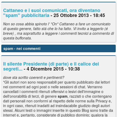
Cattaneo e i suoi comunicati, ora diventano
"
spam
" pubblicitaria
- 25 Ottobre 2013 - 18:45
Non so cosa abbia spinoto l' "On" Cattaneo a fare un comunicato
di questo genere, fatto stá che lo ha fatto. Vi invito a leggerlo (é
breve) , ma soprattutto a leggere i commenti tecnici a commento di
questa buffonata.
spam
- nei commenti
Il silente Presidente (di parte) e il calice dei
segreti...
- 4 Dicembre 2015 - 10:38
dove sta scritto coerenti e pertinenti?
"Gli autori non sono responsabili per quanto pubblicato dai lettori
nei commenti ad ogni post o nelle sessioni di chat. Verranno
cancellati i commenti ritenuti offensivi o lesivi dell'immagine o
dell'onorabilità di terzi, di genere
spam
, razzisti o che contengano
dati personali non conformi al rispetto delle norme sulla Privacy e,
in ogni caso, ritenuti inadatti ad insindacabile giudizio degli autori
stessi. Alcuni testi o immagini inserite in questo Blog sono tratte da
internet e, pertanto, considerate di pubblico dominio; qualora la