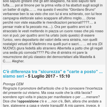
solo saputo gridare che gli altri sbagliano, ha solo saputo fare
fuffa..... poi al timone per la prima volta ci ha sbattuti sugli scogli in
un batter di ciglia.... ... ma questo il vecchio "Giordano Bruno"
verbanese ben lo sa visto che con lui si era schierato, con lui fece
campagna elettorale salvo scappare all'ultimo miglio.... (forse
perchè non viste esaudite le rivendicazioni personali????.... a
pensar male si fa peccato ma....). Ora per quattro anni si è
stracciato le vesti mettendo in piazza un cuore rosso che più rosso
non si può; per quattro anni ha urlato (solo questo) di essere
l'unico, vero depositario dei valori della vera sinistra, non quelli
nostalgici vetusti di Vladimiro ma quelli puri e sacri.... ... ed ora (DI
NUOVO) giura fedeltà allo straniero Albertella a patto che gli regali
una sedia più comoda???? Più che di sinistra mi pare la
resurrezione del più classico dei democristiani alla Mastella &
C...... Alegher.
C'è differenza tra "sicurezza" e "carte a posto" ...
siamo seri
- 5 Luglio 2017 - 15:10
Proroga CEM
Ringrazio il promotore dell'articolo che ci fa conoscere l'incertezza
del presente cui viviamo. Ma cosa vuole che la città faccia?
scendere ogni volta in piazza per manifestare o per .....menare?
Dice che l'
opposizione
c'è e ....non c'è, Beh, allora che andate a
fare, statevene a casa e vivete tranquilli! A mio parere, invece, è