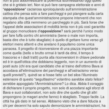
non si può addomesticare la polemica sconfessando oggi quello
che si è gridato ieri. Non si può fare campagna elettorale e anni di
"
opposizione
" caciarosa sproloquiando sull'amministrazione
cattiva che pensa solo a fare parcheggi e poi piangere sulla carta
stampata che quest'amministrazione propone interventi che non
regalano alla città nemmeno un parcheggio in più. Sarà forse che
l'appeal delle associazioni di mobilità lenta non è più così garantito
al gruppo monucleare d'
opposizione
? sarà perchè l'unico modo
per fare fuffa contro chi amministra (bene o male non importa,
basta dire che è tutto sbagliato) è quello di gettare fumo verso gli
elettori meno attenti e che anelano il populismo come unica
panacea. Il progetto di riconversione di una piazza importante
come quella (bello o brutto ormai è tardi da dirsi, il tempo è
trascorso e i dadi tratti) punta alla riconversioni in chiave pedonale
ed è in quell'ottica che dobbiamo leggerlo, non in un aumento di
posti auto (chi era quel candidato che al traino dell'ottimo Bava si
accodava all'eliminazione dei parcheggi e all'ostracismo verso
quelli previsti?). quindi se si fosse fatto un bel silos l'illuminato
estensore di questo "seguitissimo" volantino sarebbe stato felice?
avrebbe appoggiato l'Amministrazione? Lo dica. Abbia il coraggio
di dichiarare il proprio progetto, non solo di accodarsi agli sforzi di
Bava e suoi collaboratori, non solo dire che quello che gli altri
propongono (e magari anche fanno) è sbagliato. Troppo facile. La
città ha già dato in tal senso. Abbiamo visto che a dare fiducia a
chi per decenni ha solo saputo demonizzare le amministrazioni, ha