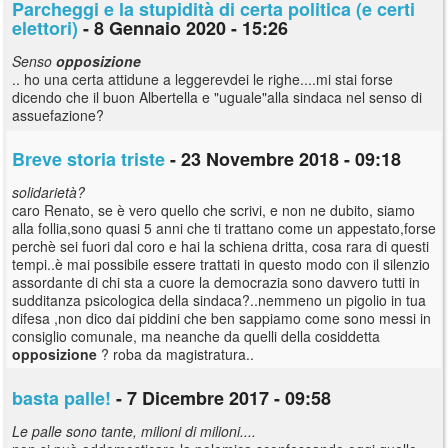
Parcheggi e la stupidità di certa politica (e certi
elettori)
- 8 Gennaio 2020 - 15:26
Senso
opposizione
.. ho una certa attidune a leggerevdei le righe....mi stai forse
dicendo che il buon Albertella e "uguale"alla sindaca nel senso di
assuefazione?
Breve storia triste
- 23 Novembre 2018 - 09:18
solidarietà?
caro Renato, se è vero quello che scrivi, e non ne dubito, siamo
alla follia,sono quasi 5 anni che ti trattano come un appestato,forse
perchè sei fuori dal coro e hai la schiena dritta, cosa rara di questi
tempi..è mai possibile essere trattati in questo modo con il silenzio
assordante di chi sta a cuore la democrazia sono davvero tutti in
sudditanza psicologica della sindaca?..nemmeno un pigolio in tua
difesa ,non dico dai piddini che ben sappiamo come sono messi in
consiglio comunale, ma neanche da quelli della cosiddetta
opposizione
? roba da magistratura..
basta palle!
- 7 Dicembre 2017 - 09:58
Le palle sono tante, milioni di milioni....