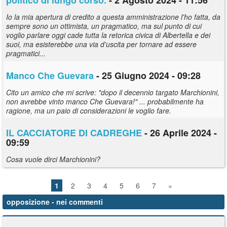
Io la mia apertura di credito a questa amministrazione l'ho fatta, da
sempre sono un ottimista, un pragmatico, ma sul punto di cui
voglio parlare oggi cade tutta la retorica civica di Albertella e dei
suoi, ma esisterebbe una via d'uscita per tornare ad essere
pragmatici...
Manco Che Guevara
- 25 Giugno 2024 - 09:28
Cito un amico che mi scrive: "dopo il decennio targato Marchionini,
non avrebbe vinto manco Che Guevara!" ... probabilmente ha
ragione, ma un paio di considerazioni le voglio fare.
IL CACCIATORE DI CADREGHE
- 26 Aprile 2024 -
09:59
Cosa vuole dirci Marchionini?
1
2
3
4
5
6
7
»
opposizione
- nei commenti