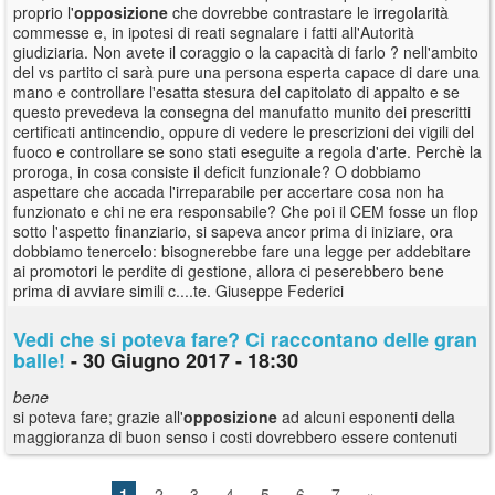
proprio l'
opposizione
che dovrebbe contrastare le irregolarità
commesse e, in ipotesi di reati segnalare i fatti all'Autorità
giudiziaria. Non avete il coraggio o la capacità di farlo ? nell'ambito
del vs partito ci sarà pure una persona esperta capace di dare una
mano e controllare l'esatta stesura del capitolato di appalto e se
questo prevedeva la consegna del manufatto munito dei prescritti
certificati antincendio, oppure di vedere le prescrizioni dei vigili del
fuoco e controllare se sono stati eseguite a regola d'arte. Perchè la
proroga, in cosa consiste il deficit funzionale? O dobbiamo
aspettare che accada l'irreparabile per accertare cosa non ha
funzionato e chi ne era responsabile? Che poi il CEM fosse un flop
sotto l'aspetto finanziario, si sapeva ancor prima di iniziare, ora
dobbiamo tenercelo: bisognerebbe fare una legge per addebitare
ai promotori le perdite di gestione, allora ci peserebbero bene
prima di avviare simili c....te. Giuseppe Federici
Vedi che si poteva fare? Ci raccontano delle gran
balle!
- 30 Giugno 2017 - 18:30
bene
si poteva fare; grazie all'
opposizione
ad alcuni esponenti della
maggioranza di buon senso i costi dovrebbero essere contenuti
1
2
3
4
5
6
7
»