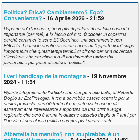
Politica? Etica? Cambiamento? Ego?
Convenienza?
- 16 Aprile 2026 - 21:59
Dopo un po' d'assenza, ho voglia di parlare di qualche concetto
importante (per me), e lo faccio col mio "faccione" in copertina,
perchè certamente sono EGOcentrico, ma sicuramente non
EGOista. Lo faccio perchè essendo anche un "opportunista" colgo
l'opportunità che questi tempi terribili ci offrono per una doverosa
riflessione, che per ciascuno di noi dovrebbe partire dal
personale... per poter diventare "politica".
I veri handicap della montagna
- 19 Novembre
2024 - 11:54
Riporto integralmente l'articolo che ritengo molto bello, di Roberto
Bioglio su EcoRisveglio. Il tema dovrebbe essere centrale per la
nostra provincia, perchè tratta di una potenziale economia
estremamente interessante supportata da una ottima legge
regionale che però è ferma in qualche cassetto da più di 7 anni per
l'inerzia di una classe politica sempre più imbarazzante.
Albertella ha mentito? non stupirebbe, è un
politico di lungo corso.
- 2 Agosto 2024 - 11:56