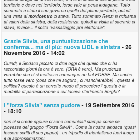
territorio e dove nel territorio, forse vale la pena indagarle. Tutto
sommato è stato il suo governo quello del piano periferie, quindi
una visita al
movicentro
ci stava. Tutto sommato Renzi si richiama
ai valori della sinistra, della resistenza, quindi la visita al sacrario ci
stava, invece... il solito "vassallaggio pre elettorale".
Grazie Silvia, una puntualizzazione che
conferma... ma di più: nuova LIDL e sinistra
- 26
Novembre 2016 - 14:02
Quindi, il Sindaco piccato ci dice oggi che quello che ci ha
raccontato giorni fa ora è vero, (ORA è vero). Ma prudenza
vorrebbe che ci si mettesse comunque un bel FORSE. Ma anche
tutto fosse vero (cosa che mi auguro , ci mancherebbe) , questa è
politica? questo è un corretto modo di procedere? questa è la
modalità di partecipazione a cui faceva riferimento Borghi?
i "forza Silvia" senza pudore
- 19 Settembre 2016
- 18:10
non ci si crede eppure ci sono comunicati stampa come se
piovesse del gruppo "Forza SilviA" . Come la nostra sindaca (quasi
fossero scritti di suo pugno) , un tripudio di trionfalismo fuori luogo
e di approssimazioni.