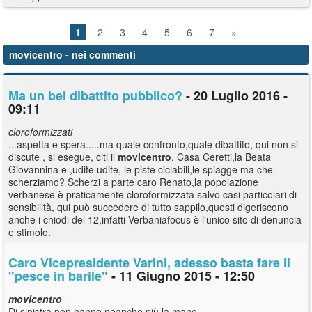
1
2
3
4
5
6
7
»
movicentro
- nei commenti
Ma un bel dibattito pubblico?
- 20 Luglio 2016 -
09:11
cloroformizzati
...aspetta e spera.....ma quale confronto,quale dibattito, qui non si
discute , si esegue, citi il
movicentro
, Casa Ceretti,la Beata
Giovannina e ,udite udite, le piste ciclabili,le spiagge ma che
scherziamo? Scherzi a parte caro Renato,la popolazione
verbanese è praticamente cloroformizzata salvo casi particolari di
sensibilità, qui può succedere di tutto sappilo,questi digeriscono
anche i chiodi del 12,infatti Verbaniafocus è l'unico sito di denuncia
e stimolo.
Caro Vicepresidente Varini, adesso basta fare il
"pesce in barile"
- 11 Giugno 2015 - 12:50
movicentro
Di sinistra non hanno neanche più la mano