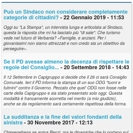
Può un Sindaco non considerare completamente
categorie di cittadini?
- 22 Gennaio 2019 - 11:53
Oggi su "La Stampa", un intervista lunga e articolata al Sindaco,
questa la risposta che mi ha lasciato più "di sale": Che turismo
vede nel futuro di Verbania? «Famiglie, e anziani. Per i
giovanissimi non siamo attrezzati e non credo sia un obiettivo da
perseguire».
Se il PD avesse almeno la decenza di rispettare le
regole del Consiglio...
- 20 Settembre 2018 - 14:43
Il 12 Settembre in Capigruppo si decide che il 26 ci sarà Consiglio
Comunale. Ieri il PD informa la stampa di un suo ODG "tuoni e
fulmini" contro il Governo. Peccato che quel' ODG non fosse nelle
carte della Capigruppo e sia stato presentato solo oggi. Questa
modalità è francamente scorretta nel merito (a mio giudizio),
anche se da regolamento sarà certamente rispettosa della forma.
La sudditanza e la fine dei valori fondanti della
sinistra
- 30 Novembre 2017 - 12:13
Chissenefrega se arriva Renzi, ma le dinamiche che lo portano sul