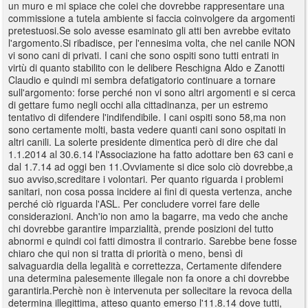
un muro e mi spiace che colei che dovrebbe rappresentare una
commissione a tutela ambiente si faccia coinvolgere da argomenti
pretestuosi.Se solo avesse esaminato gli atti ben avrebbe evitato
l'argomento.Si ribadisce, per l'ennesima volta, che nel canile NON
vi sono cani di privati. I cani che sono ospiti sono tutti entrati in
virtù di quanto stabilito con le delibere Reschigna Aldo e Zanotti
Claudio e quindi mi sembra defatigatorio continuare a tornare
sull'argomento: forse perché non vi sono altri argomenti e si cerca
di gettare fumo negli occhi alla cittadinanza, per un estremo
tentativo di difendere l'indifendibile. I cani ospiti sono 58,ma non
sono certamente molti, basta vedere quanti cani sono ospitati in
altri canili. La solerte presidente dimentica però di dire che dal
1.1.2014 al 30.6.14 l'Associazione ha fatto adottare ben 63 cani e
dal 1.7.14 ad oggi ben 11.Ovviamente si dice solo ciò dovrebbe,a
suo avviso,screditare i volontari. Per quanto riguarda i problemi
sanitari, non cosa possa incidere ai fini di questa vertenza, anche
perché ciò riguarda l'ASL. Per concludere vorrei fare delle
considerazioni. Anch'io non amo la bagarre, ma vedo che anche
chi dovrebbe garantire imparzialità, prende posizioni del tutto
abnormi e quindi coi fatti dimostra il contrario. Sarebbe bene fosse
chiaro che qui non si tratta di priorità o meno, bensì di
salvaguardia della legalità e correttezza, Certamente difendere
una determina palesemente illegale non fa onore a chi dovrebbe
garantirla.Perchè non è intervenuta per sollecitare la revoca della
determina illegittima, atteso quanto emerso l'11.8.14 dove tutti,