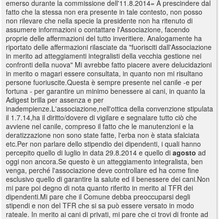
emerso durante la commissione dell'11.8.2014= A prescindere dal
fatto che la stessa non era presente in tale contesto, non posso
non rilevare che nella specie la presidente non ha ritenuto di
assumere informazioni o contattare l'Associazione, facendo
proprie delle affermazioni del tutto inveritiere. Analogamente ha
riportato delle affermazioni rilasciate da "fuorisciti dall'Associazione
in merito ad atteggiamenti integralisti della vecchia gestione nei
confronti della nuova" Mi avrebbe fatto piacere avere delucidazioni
in merito o magari essere consultata, in quanto non mi risultano
persone fuoriuscite.Questa è sempre presente nel canile -e per
fortuna - per garantire un minimo benessere ai cani, in quanto la
Adigest brilla per assenza e per
inadempienze.L'associazione,nell'ottica della convenzione stipulata
il 1.7.14,ha il diritto/dovere di vigilare e segnalare tutto ciò che
avviene nel canile, compreso il fatto che le manutenzioni e la
deratizzazione non sono state fatte, l'erba non è stata sfalciata
etc.Per non parlare dello stipendio dei dipendenti, i quali hanno
percepito quello di luglio in data 29.8.2014 e quello di
agosto
ad
oggi non ancora.Se questo è un atteggiamento integralista, ben
venga, perché l'associazione deve controllare ed ha come fine
esclusivo quello di garantire la salute ed il benessere dei cani.Non
mi pare poi degno di nota quanto riferito in merito al TFR dei
dipendenti.Mi pare che il Comune debba preoccuparsi degli
stipendi e non del TFR che si sa può essere versato in modo
rateale. In merito ai cani di privati, mi pare che ci trovi di fronte ad