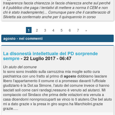
trasparenza faccia chiarezza (e faccia chiarezza anche sul perché
è il pubblico che paga i tentativi di mettere a norma il CEM e non
chi è stato inadempiente)... Comunque pare che il caratteraccio di
Silvietta sia confermato anche per il quinquennio in corso
1
2
3
4
5
6
7
»
agosto
- nei commenti
La disonestà intellettuale del PD sorprende
sempre
- 22 Luglio 2017 - 06:47
Un aiuto del comune
Io sono sono invalido sulla carrozzina mia moglie sotto cura
psichiatrica con uno fratto al primo di
agosto
dobbiamo lasciare
libero l'appartamento il comune ci a promesso davanti l'ufficiale
giudiziario è la Dot.sa Simone, l'aiuto del comune invece ci hanno
lasciati soli come cani randagi,nessuno è venuto ad aiutarci. Mi
compiaccio col Sindaco che prima delle votazioni era venuta a
casa dicendomi nonnproccuparti se vinco io ti aiutero.Che bel aiuto
mi a dato grazie x la presa in giro sogno.ha Marchiolini.grazie
grazie.....