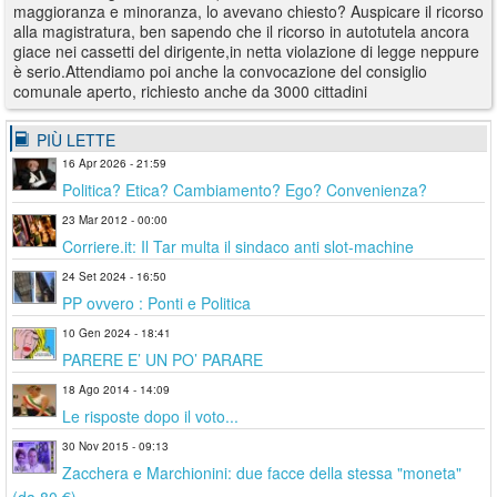
maggioranza e minoranza, lo avevano chiesto? Auspicare il ricorso
alla magistratura, ben sapendo che il ricorso in autotutela ancora
giace nei cassetti del dirigente,in netta violazione di legge neppure
è serio.Attendiamo poi anche la convocazione del consiglio
comunale aperto, richiesto anche da 3000 cittadini
PIÙ LETTE
16 Apr 2026 - 21:59
Politica? Etica? Cambiamento? Ego? Convenienza?
23 Mar 2012 - 00:00
Corriere.it: Il Tar multa il sindaco anti slot-machine
24 Set 2024 - 16:50
PP ovvero : Ponti e Politica
10 Gen 2024 - 18:41
PARERE E’ UN PO’ PARARE
18 Ago 2014 - 14:09
Le risposte dopo il voto...
30 Nov 2015 - 09:13
Zacchera e Marchionini: due facce della stessa "moneta"
(da 80 €)