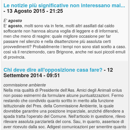
Le notizie più significative non interessano mai...
- 13 Agosto 2015 - 21:25
E'
agosto
E'
agosto
, molti sono via in ferie, molti altri assillati dal caldo
soffocante non hannoa alcuna voglia di leggere e di informarsi,
men che meno di reagire: quale migliore occasione per far
passare nel silenzio e nella disattenzione più assoluta certi
provvedimenti? Probabilmente i tempi non sono stati scelto a caso.
così và il renziemondo, caro Brignone, anche nei suoi piccoli emuli
di provincia.
Chi deve dire all'opposizione casa fare?
- 12
Settembre 2014 - 09:51
commissione ambiente
Nella mia qualità di Presidente dell'Ass. Amici degli Animali onlus
non posso esimermi da formulare alcune puntualizzazioni. Fermo
restando che condivido quanto scritto in merito alla funzione
istituzionale del Pres. della Commissione Ambiente, la quale
dovrebbe garantire una posizione imparziale, anziché difendere a
spada tratta l'operato del Comune. Nell'articolo in questione, rilevo
rilevare assoluta parziarietà del cons. Sau, in quanto, asserisce di
aver ricevuto dalla soc. Adigest comunicazioni per smentire quanto