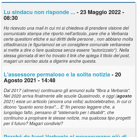
Lu sindacu non risponde ...
- 23 Maggio 2022 -
08:30
Ho ricevuto una mail in cui mi si chiedeva di prendere visione del
comunicato stampa che riporto nell'articolo, pare che a Verbania
certe questioni etiche e sui diritti delle persone , non abbiano molta
cittadinanza (e figuriamoci se un consigliere comunale verbanese
si mette a dire o fare qualcosa senza essere "autorizzato"). Nella
stessa giornata di ieri ho trovato il link che spiega il titolo del post,
magari un sorriso aiuta a digerire anche questa.
L'assessore permaloso e la solita notizia
- 20
Agosto 2021 - 14:48
Dal 2017 (almeno) continuano gli annunci sulla "fibra a Verbania".
Nel 2020 arriva finalmente alle scuole Quasimodo, e oggi (
agosto
2021) esce un articolo (ancora una volta) autocelebrativo, in cui ci
dicono "quanto sono bravi"... E' fin penoso leggere che, a
lungolago fatto, pensano di "sistemarlo per i disabili", che
continuino a propinare le stesse notizie, ma qualcosa tipo progetti
per il futuro? Magari condivisi?
Perché da fuori Verbania si preoccupano più di