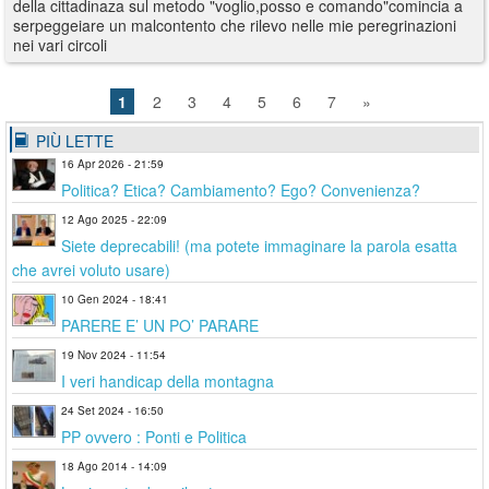
della cittadinaza sul metodo "voglio,posso e comando"comincia a
serpeggeiare un malcontento che rilevo nelle mie peregrinazioni
nei vari circoli
1
2
3
4
5
6
7
»
PIÙ LETTE
16 Apr 2026 - 21:59
Politica? Etica? Cambiamento? Ego? Convenienza?
12 Ago 2025 - 22:09
Siete deprecabili! (ma potete immaginare la parola esatta
che avrei voluto usare)
10 Gen 2024 - 18:41
PARERE E’ UN PO’ PARARE
19 Nov 2024 - 11:54
I veri handicap della montagna
24 Set 2024 - 16:50
PP ovvero : Ponti e Politica
18 Ago 2014 - 14:09