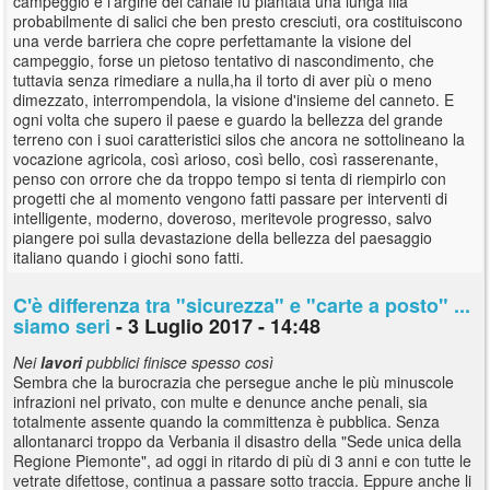
campeggio e l'argine del canale fu piantata una lunga fila
probabilmente di salici che ben presto cresciuti, ora costituiscono
una verde barriera che copre perfettamante la visione del
campeggio, forse un pietoso tentativo di nascondimento, che
tuttavia senza rimediare a nulla,ha il torto di aver più o meno
dimezzato, interrompendola, la visione d'insieme del canneto. E
ogni volta che supero il paese e guardo la bellezza del grande
terreno con i suoi caratteristici silos che ancora ne sottolineano la
vocazione agricola, così arioso, così bello, così rasserenante,
penso con orrore che da troppo tempo si tenta di riempirlo con
progetti che al momento vengono fatti passare per interventi di
intelligente, moderno, doveroso, meritevole progresso, salvo
piangere poi sulla devastazione della bellezza del paesaggio
italiano quando i giochi sono fatti.
C'è differenza tra "sicurezza" e "carte a posto" ...
siamo seri
- 3 Luglio 2017 - 14:48
Nei
lavori
pubblici finisce spesso così
Sembra che la burocrazia che persegue anche le più minuscole
infrazioni nel privato, con multe e denunce anche penali, sia
totalmente assente quando la committenza è pubblica. Senza
allontanarci troppo da Verbania il disastro della "Sede unica della
Regione Piemonte", ad oggi in ritardo di più di 3 anni e con tutte le
vetrate difettose, continua a passare sotto traccia. Eppure anche li