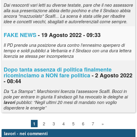
Dai resoconti vari letti su diverse testate, pare che il neo assessore
alla sua presentazione abbia detto pochino e che il Sindaco abbia
ancora "mazzuolato" Scalfi... La scena è stata utile per ribadire
idee e concetti vecchi, sbagliati e autoreferenziali come sempre.
FAKE NEWS
- 19 Agosto 2022 - 09:33
Il PD prende una posizione dura contro l'ennesimo sperpero di
tempo e soldi pubblici a Verbania e il Sindaco con una dura lettera
licenzia se stessa per incompetenza
Dopo tanta assenza di politica finalmente
ricominciamo a NON fare politica
- 2 Agosto 2022
- 08:44
Da "La Stampa": Marchionini licenzia l’assessore Scalfi. Bocci in
pole per entrare in giunta Il sindaco gli ha revocato le deleghe ai
lavori
pubblici: “Negli ultimi 20 mesi di mandato non voglio
disperdere le energie”
1
2
3
4
5
6
7
»
lavori
- nei commenti