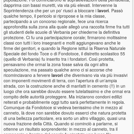
dapprima con bassi muretti, via via più elevati. Intervenne la
Soprintendenza che per un po' riuscì a bloccare i
lavori
. Passò
qualche tempo, il pericolo si ripropose e la mia classe,
partecipando a un concorso regionale, fece una ricerca
approfondita sulla zona alla quale allegò una raccolta firme fra tutti
gli studenti delle scuole di Verbania per chiederne la definitiva
protezione. Ci fu una partecipazione corale; firmarono moltissime
classi con tutti i loro insegnanti e molti aggiungevano anche le
firme dei genitori, e quando la Regione istituì la Riserva Naturale
Speciale del fondo Toce o di Fondotoce, il distretto scolastico 55
(quello di Verbania) fu inserito tra i fondatori. Così protetta,
pensavamo che ormai la zona fosse salva da ogni altra
speculazione, ma passato qualche anno ci si accorse che
ricominciavano a fervere
lavori
che divenivano via via più invasivi
con imponenti movimenti di terra, con l'apertura di un'ampia
strada, con la costruzione anche di manfatti in cemento (!!) in un
luogo che ora sarebbe dovuto essere tutelatissimo e che ormai era
compito delle autorità proteggere. Ma iniziarono condoni edilizi
reiterati e probabilmente oggi tutto sarà perfettamente in regola.
Comunque da Fondotoce si vedeva benissimo che in mezzo al
canneto, là dove non sarebbe dovuto esserci che natura protetta
di una bellezza particolare, era sorto un altro villaggio, quasi una
nuova frazione della Città. Quando si cominciò a parlarne, si
ottenne un risultato sorprendente: in mezzo al canneto, tra il