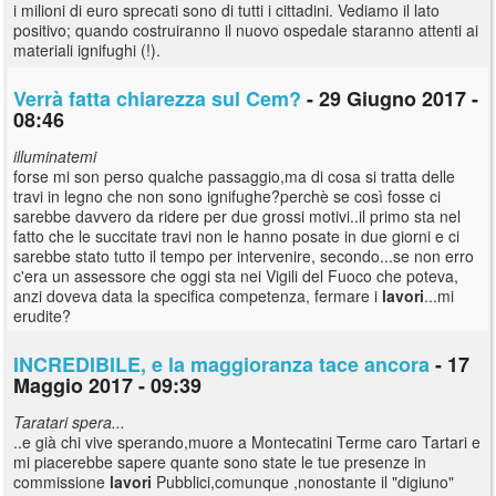
i milioni di euro sprecati sono di tutti i cittadini. Vediamo il lato
positivo; quando costruiranno il nuovo ospedale staranno attenti ai
materiali ignifughi (!).
Verrà fatta chiarezza sul Cem?
- 29 Giugno 2017 -
08:46
illuminatemi
forse mi son perso qualche passaggio,ma di cosa si tratta delle
travi in legno che non sono ignifughe?perchè se così fosse ci
sarebbe davvero da ridere per due grossi motivi..il primo sta nel
fatto che le succitate travi non le hanno posate in due giorni e ci
sarebbe stato tutto il tempo per intervenire, secondo...se non erro
c'era un assessore che oggi sta nei Vigili del Fuoco che poteva,
anzi doveva data la specifica competenza, fermare i
lavori
...mi
erudite?
INCREDIBILE, e la maggioranza tace ancora
- 17
Maggio 2017 - 09:39
Taratari spera...
..e già chi vive sperando,muore a Montecatini Terme caro Tartari e
mi piacerebbe sapere quante sono state le tue presenze in
commissione
lavori
Pubblici,comunque ,nonostante il "digiuno"