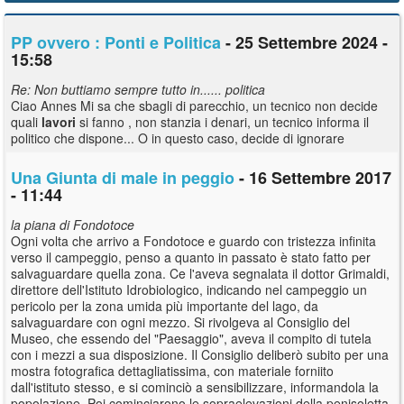
PP ovvero : Ponti e Politica
- 25 Settembre 2024 -
15:58
Re: Non buttiamo sempre tutto in...... politica
Ciao Annes Mi sa che sbagli di parecchio, un tecnico non decide
quali
lavori
si fanno , non stanzia i denari, un tecnico informa il
politico che dispone... O in questo caso, decide di ignorare
Una Giunta di male in peggio
- 16 Settembre 2017
- 11:44
la piana di Fondotoce
Ogni volta che arrivo a Fondotoce e guardo con tristezza infinita
verso il campeggio, penso a quanto in passato è stato fatto per
salvaguardare quella zona. Ce l'aveva segnalata il dottor Grimaldi,
direttore dell'Istituto Idrobiologico, indicando nel campeggio un
pericolo per la zona umida più importante del lago, da
salvaguardare con ogni mezzo. Si rivolgeva al Consiglio del
Museo, che essendo del "Paesaggio", aveva il compito di tutela
con i mezzi a sua disposizione. Il Consiglio deliberò subito per una
mostra fotografica dettagliatissima, con materiale forniito
dall'istituto stesso, e si cominciò a sensibilizzare, informandola la
popolazione. Poi cominciarono le sopraelevazioni della penisoletta,