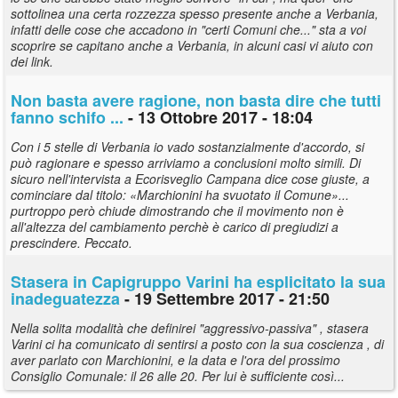
sottolinea una certa rozzezza spesso presente anche a Verbania,
infatti delle cose che accadono in "certi Comuni che..." sta a voi
scoprire se capitano anche a Verbania, in alcuni casi vi aiuto con
dei link.
Non basta avere ragione, non basta dire che tutti
fanno schifo ...
- 13 Ottobre 2017 - 18:04
Con i 5 stelle di Verbania io vado sostanzialmente d'accordo, si
può ragionare e spesso arriviamo a conclusioni molto simili. Di
sicuro nell'intervista a Ecorisveglio Campana dice cose giuste, a
cominciare dal titolo: «Marchionini ha svuotato il Comune»...
purtroppo però chiude dimostrando che il movimento non è
all'altezza del cambiamento perchè è carico di pregiudizi a
prescindere. Peccato.
Stasera in Capigruppo Varini ha esplicitato la sua
inadeguatezza
- 19 Settembre 2017 - 21:50
Nella solita modalità che definirei "aggressivo-passiva" , stasera
Varini ci ha comunicato di sentirsi a posto con la sua coscienza , di
aver parlato con Marchionini, e la data e l'ora del prossimo
Consiglio Comunale: il 26 alle 20. Per lui è sufficiente così...