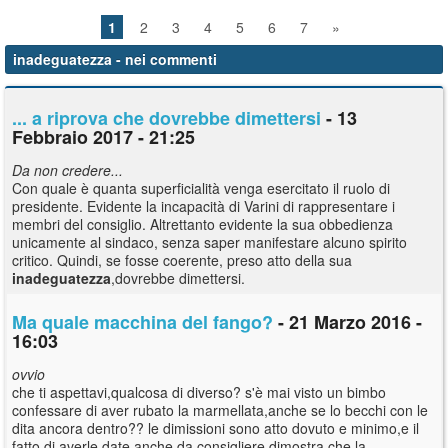
1
2
3
4
5
6
7
»
inadeguatezza
- nei commenti
... a riprova che dovrebbe dimettersi
- 13
Febbraio 2017 - 21:25
Da non credere...
Con quale è quanta superficialità venga esercitato il ruolo di
presidente. Evidente la incapacità di Varini di rappresentare i
membri del consiglio. Altrettanto evidente la sua obbedienza
unicamente al sindaco, senza saper manifestare alcuno spirito
critico. Quindi, se fosse coerente, preso atto della sua
inadeguatezza
,dovrebbe dimettersi.
Ma quale macchina del fango?
- 21 Marzo 2016 -
16:03
ovvio
che ti aspettavi,qualcosa di diverso? s'è mai visto un bimbo
confessare di aver rubato la marmellata,anche se lo becchi con le
dita ancora dentro?? le dimissioni sono atto dovuto e minimo,e il
fatto di averle date anche da consigliere dimostra che la