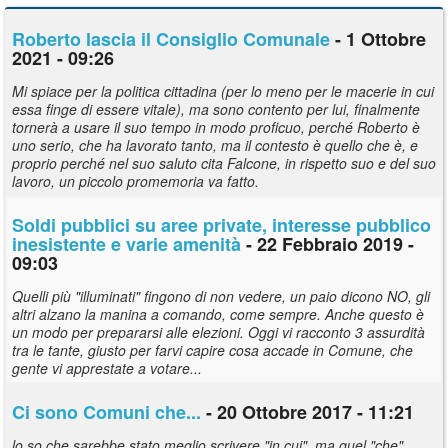
Roberto lascia il Consiglio Comunale
- 1 Ottobre
2021 - 09:26
Mi spiace per la politica cittadina (per lo meno per le macerie in cui
essa finge di essere vitale), ma sono contento per lui, finalmente
tornerà a usare il suo tempo in modo proficuo, perché Roberto è
uno serio, che ha lavorato tanto, ma il contesto è quello che è, e
proprio perché nel suo saluto cita Falcone, in rispetto suo e del suo
lavoro, un piccolo promemoria va fatto.
Soldi pubblici su aree private, interesse pubblico
inesistente e varie amenità
- 22 Febbraio 2019 -
09:03
Quelli più "illuminati" fingono di non vedere, un paio dicono NO, gli
altri alzano la manina a comando, come sempre. Anche questo è
un modo per prepararsi alle elezioni. Oggi vi racconto 3 assurdità
tra le tante, giusto per farvi capire cosa accade in Comune, che
gente vi apprestate a votare...
Ci sono Comuni che...
- 20 Ottobre 2017 - 11:21
lo so che sarebbe stato meglio scrivere "in cui", ma quel "che"