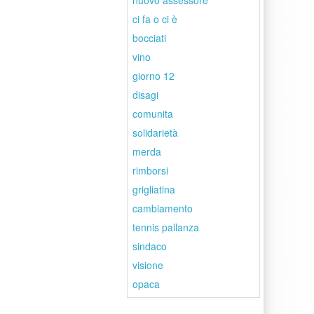
nuovo assessore
ci fa o ci è
bocciati
vino
giorno 12
disagi
comunita
solidarietà
merda
rimborsi
grigliatina
cambiamento
tennis pallanza
sindaco
visione
opaca