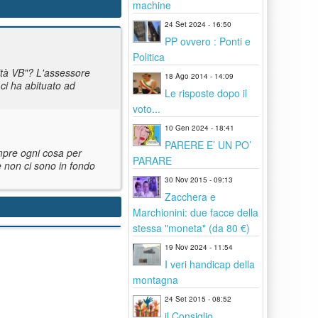
machine
24 Set 2024 - 16:50
PP ovvero : Ponti e
Politica
ità VB"? L'assessore
18 Ago 2014 - 14:09
ci ha abituato ad
Le risposte dopo il
voto...
10 Gen 2024 - 18:41
PARERE E’ UN PO’
empre ogni cosa per
PARARE
e non ci sono in fondo
30 Nov 2015 - 09:13
Zacchera e
Marchionini: due facce della
stessa "moneta" (da 80 €)
19 Nov 2024 - 11:54
I veri handicap della
montagna
24 Set 2015 - 08:52
il Consiglio