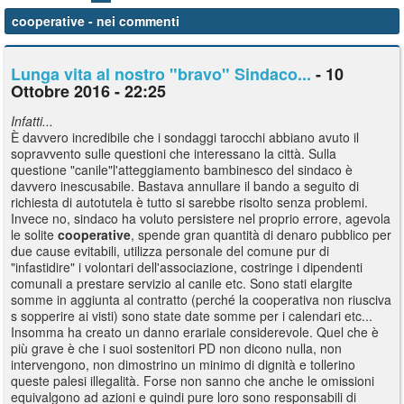
cooperative
- nei commenti
Lunga vita al nostro "bravo" Sindaco...
- 10
Ottobre 2016 - 22:25
Infatti...
È davvero incredibile che i sondaggi tarocchi abbiano avuto il
sopravvento sulle questioni che interessano la città. Sulla
questione "canile"l'atteggiamento bambinesco del sindaco è
davvero inescusabile. Bastava annullare il bando a seguito di
richiesta di autotutela è tutto si sarebbe risolto senza problemi.
Invece no, sindaco ha voluto persistere nel proprio errore, agevola
le solite
cooperative
, spende gran quantità di denaro pubblico per
due cause evitabili, utilizza personale del comune pur di
"infastidire" i volontari dell'associazione, costringe i dipendenti
comunali a prestare servizio al canile etc. Sono stati elargite
somme in aggiunta al contratto (perché la cooperativa non riusciva
s sopperire ai visti) sono state date somme per i calendari etc...
Insomma ha creato un danno erariale considerevole. Quel che è
più grave è che i suoi sostenitori PD non dicono nulla, non
intervengono, non dimostrino un minimo di dignità e tollerino
queste palesi illegalità. Forse non sanno che anche le omissioni
equivalgono ad azioni e quindi pure loro sono responsabili di