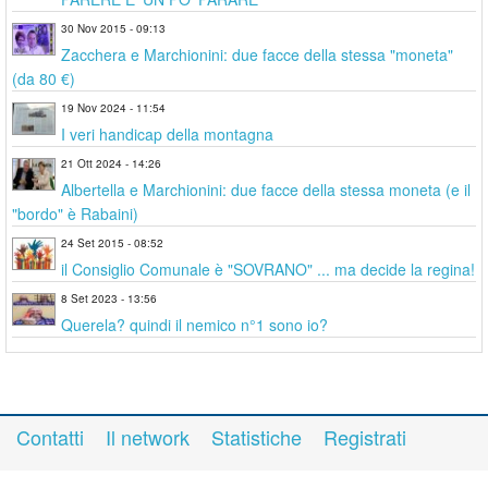
30 Nov 2015 - 09:13
Zacchera e Marchionini: due facce della stessa "moneta"
(da 80 €)
19 Nov 2024 - 11:54
I veri handicap della montagna
21 Ott 2024 - 14:26
Albertella e Marchionini: due facce della stessa moneta (e il
"bordo" è Rabaini)
24 Set 2015 - 08:52
il Consiglio Comunale è "SOVRANO" ... ma decide la regina!
8 Set 2023 - 13:56
Querela? quindi il nemico n°1 sono io?
Contatti
Il network
Statistiche
Registrati
Accedi