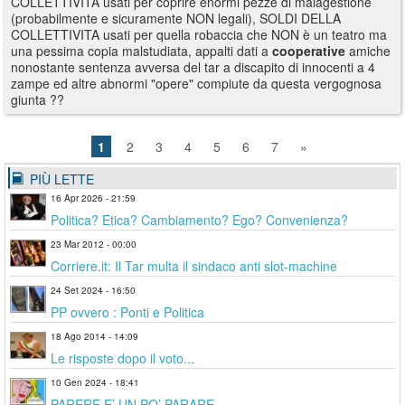
COLLETTIVITA usati per coprire enormi pezze di malagestione
(probabilmente e sicuramente NON legali), SOLDI DELLA
COLLETTIVITA usati per quella robaccia che NON è un teatro ma
una pessima copia malstudiata, appalti dati a
cooperative
amiche
nonostante sentenza avversa del tar a discapito di innocenti a 4
zampe ed altre abnormi "opere" compiute da questa vergognosa
giunta ??
1
2
3
4
5
6
7
»
PIÙ LETTE
16 Apr 2026 - 21:59
Politica? Etica? Cambiamento? Ego? Convenienza?
23 Mar 2012 - 00:00
Corriere.it: Il Tar multa il sindaco anti slot-machine
24 Set 2024 - 16:50
PP ovvero : Ponti e Politica
18 Ago 2014 - 14:09
Le risposte dopo il voto...
10 Gen 2024 - 18:41
PARERE E’ UN PO’ PARARE