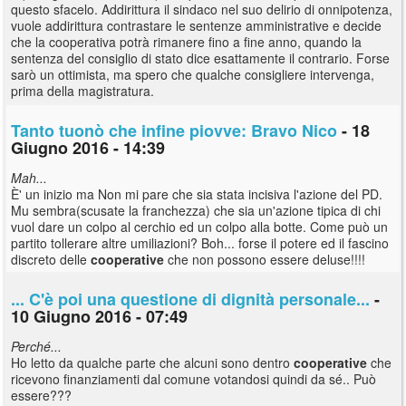
questo sfacelo. Addirittura il sindaco nel suo delirio di onnipotenza,
vuole addirittura contrastare le sentenze amministrative e decide
che la cooperativa potrà rimanere fino a fine anno, quando la
sentenza del consiglio di stato dice esattamente il contrario. Forse
sarò un ottimista, ma spero che qualche consigliere intervenga,
prima della magistratura.
Tanto tuonò che infine piovve: Bravo Nico
- 18
Giugno 2016 - 14:39
Mah...
È' un inizio ma Non mi pare che sia stata incisiva l'azione del PD.
Mu sembra(scusate la franchezza) che sia un'azione tipica di chi
vuol dare un colpo al cerchio ed un colpo alla botte. Come può un
partito tollerare altre umiliazioni? Boh... forse il potere ed il fascino
discreto delle
cooperative
che non possono essere deluse!!!!
... C'è poi una questione di dignità personale...
-
10 Giugno 2016 - 07:49
Perché...
Ho letto da qualche parte che alcuni sono dentro
cooperative
che
ricevono finanziamenti dal comune votandosi quindi da sé.. Può
essere???