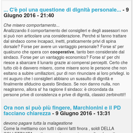
... C'è poi una questione di dignità personale...
- 9
Giugno 2016 - 21:40
Che misero comportamento...
Analizzando il comportamento dei consiglieri e degli assessori non
si può non articolare una considerazione. Perché si fanno trattare
dal sindaco come incapaci, inetti, praticamente privi di spina
dorsale? Forse per avere un vantaggio personale? Forse si' per
qualcuno che opera con
cooperative
, tanto ben considerate dal
sindaco. Forse per un vantaggio economico? Forse si' per chi
riesce a sbarcare il lunario grazie ai compensi percepiti. Certo che
tutto ciò è davvero misero, come misere sono le persone che non
esitano a subire umiliazioni, pur di non rinunciare ai loro privilegi. io
mi auguro che i consiglieri abbiano un sussulto di dignità e
finalmente sfiducino questo Sindaco. Se non danno nulla, non
reagiranno, allora si' ha ragione il sindaco: è circondata da
persone prive di consistenza e prive di dignità, classici zerbinotti!!
Ora non si può più fingere, Marchionini e il PD
facciano chiarezza
- 9 Giugno 2016 - 13:31
devono pagare tutta la malagestione
Come la mettiamo con tutti i danni fatti finora , soldi DELLA