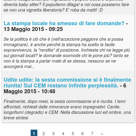
diventa baby sitter? Il populismo dilaga! e noi cosa possiamo fare
se non una vignetta liberatoria? E' roba da matti! :D
La stampa locale ha smesso di fare domande?
-
13 Maggio 2015 - 09:25
Se la politica è ciò che è (nell'accezione peggiore che si possa
immaginare), è anche perchè la stampa ha scelto la facile
sopravvivenza, la "rendita" di posizione. Inchieste chi ne legge più
sui giornali locali? le domande scomode chi le pone più? tanto se
non è la stampa a parlar male di se stessa, nessuno se ne
accorgerà mai...
Udite udite: la sesta commissione si è finalmente
riunita! Sul CEM restano infinite perplessità.
- 6
Maggio 2015 - 10:48
Finalmente, dopo mesi, la sesta commissione si è riunita. I temi
affrontati, richiesti dalle minoranze erano impegnativi: Canile,
lungofiumi (degrado) e CEM. Nella discussione luci ed ombre, una
breve sintesi.
1
2
3
4
5
6
7
»