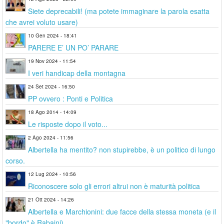
Siete deprecabili! (ma potete immaginare la parola esatta
che avrei voluto usare)
10 Gen 2024 - 18:41
PARERE E’ UN PO’ PARARE
19 Nov 2024 - 11:54
I veri handicap della montagna
24 Set 2024 - 16:50
PP ovvero : Ponti e Politica
18 Ago 2014 - 14:09
Le risposte dopo il voto...
2 Ago 2024 - 11:56
Albertella ha mentito? non stupirebbe, è un politico di lungo
corso.
12 Lug 2024 - 10:56
Riconoscere solo gli errori altrui non è maturità politica
21 Ott 2024 - 14:26
Albertella e Marchionini: due facce della stessa moneta (e il
"bordo" è Rabaini)