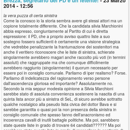
Brezza, segretario del PD è un fetente!
- 23 Marzo
2014 - 12:56
la vera puzza di certa sinistra
Come la conosco io la storia sembra avere gli stessi attori ma un
copione totalmente differente. Che la candidata silvia Marchionini
abbia espresso, congiuntamente al Partito di cui è diretta
espressione: il PD, che a proprio avviso quattro liste a suo
sostegno fossero sufficienti è certamente una visione strategica
che vedrebbe penalizzante la frantumazione dei sostenitori ma
anche il veritiero riconoscere che le liste di sinistra, schierate
singolarmente avrebbero magari anche raccolto più voti (in termini
assoluti) che raggruppate ma che comunque difficilmente
avrebbero raggiunto (singolarmente) il quorum necessario per
essere poi in consiglio comunale. Parliamo di iper realismo? Forse.
Parliamo di indelicatezza del ragionamento verso persone
dall'ascendenza gloriosa ed importante? Assolutamente no.
Secondo la mia seppur modesta opinione a Silvia Marchioni
sarebbe stato di assoluta convenienza sostenere la nascita di una
quinta lista ancor più a sinistra di SeL, di sicuro avrebbe sottratto
qualche nostalgico alla pseudo lista civica del dottor Bava e si
sarebbe garantita o quasi poi la non presenza della sinistra in
consiglio comunale che spesso fanno dell'anacronismo ed
incoerenza cavalli di inutili battagle politiche. Ma poi, sarebbero
state queste liste in grado di trovare 64 candidati?????? Ma poi