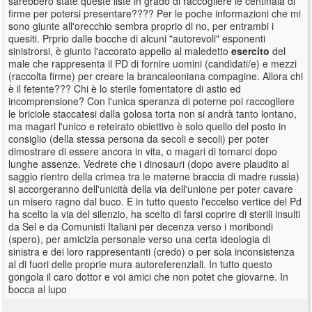
sarebbero state queste liste in grado di raccogliere le centinaia di
firme per potersi presentare???? Per le poche informazioni che mi
sono giunte all'orecchio sembra proprio di no, per entrambi i
quesiti. Prprio dalle bocche di alcuni "autorevoli" esponenti
sinistrorsi, è giunto l'accorato appello al maledetto
esercito
del
male che rappresenta il PD di fornire uomini (candidati/e) e mezzi
(raccolta firme) per creare la brancaleoniana compagine. Allora chi
è il fetente??? Chi è lo sterile fomentatore di astio ed
incomprensione? Con l'unica speranza di poterne poi raccogliere
le briciole staccatesi dalla golosa torta non si andrà tanto lontano,
ma magari l'unico e reteirato obiettivo è solo quello del posto in
consiglio (della stessa persona da secoli e secoli) per poter
dimostrare di essere ancora in vita, o magari di tornarci dopo
lunghe assenze. Vedrete che i dinosauri (dopo avere plaudito al
saggio rientro della crimea tra le materne braccia di madre russia)
si accorgeranno dell'unicità della via dell'unione per poter cavare
un misero ragno dal buco. E in tutto questo l'eccelso vertice del Pd
ha scelto la via del silenzio, ha scelto di farsi coprire di sterili insulti
da Sel e da Comunisti Italiani per decenza verso i moribondi
(spero), per amicizia personale verso una certa ideologia di
sinistra e dei loro rappresentanti (credo) o per sola inconsistenza
al di fuori delle proprie mura autoreferenziali. In tutto questo
gongola il caro dottor e voi amici che non potet che giovarne. In
bocca al lupo