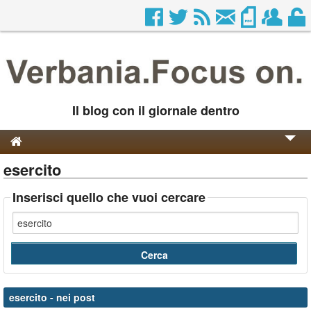
Il blog con il giornale dentro
esercito
Genesi e Storia
Contatti
Inserisci quello che vuoi cercare
esercito
- nei post