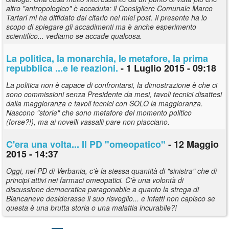
altro "antropologico" è accaduta: il Consigliere Comunale Marco
Tartari mi ha diffidato dal citarlo nei miei post. Il presente ha lo
scopo di spiegare gli accadimenti ma è anche esperimento
scientifico... vediamo se accade qualcosa.
La politica, la monarchia, le metafore, la prima
repubblica ...e le reazioni.
- 1 Luglio 2015 - 09:18
La politica non è capace di confrontarsi, la dimostrazione è che ci
sono commissioni senza Presidente da mesi, tavoli tecnici disattesi
dalla maggioranza e tavoli tecnici con SOLO la maggioranza.
Nascono "storie" che sono metafore del momento politico
(forse?!), ma ai novelli vassalli pare non piacciano.
C'era una volta... Il PD "omeopatico"
- 12 Maggio
2015 - 14:37
Oggi, nel PD di Verbania, c'è la stessa quantità di "sinistra" che di
principi attivi nei farmaci omeopatici. C'è una volontà di
discussione democratica paragonabile a quanto la strega di
Biancaneve desiderasse il suo risveglio... e infatti non capisco se
questa è una brutta storia o una malattia incurabile?!