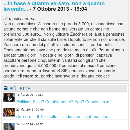
...in base a quanto versato, non a quanto
lavorato...
- 7 Ottobre 2013 - 19:04
cifre nella norma...
Non è scandaloso Zacchera che prenda 3.700; è scandaloso che
alcune persone che non hanno mai versato un centesimo
prendano 500 euro... Non giudicare Zacchera (e la sua pensione)
solamente perché ti sta sulle balle. Dopotutto se non ricordo male,
Zacchera era uno dei più attivi e più presenti in parlamento.
Onestamente pensavo che prendesse molto di più. Per anni sono
andato tutti i giorni in posta e nei giorni di pensioni capitava
ascoltare persone cinquantenni vantarsi con gli altri che
prendevano quasi 4.000.000 di pensione al mese di pensione
perché loro erano ex lavoratori SIP, perché avevano un certo
grado nell'
esercito
, perché lavoravano in dogana ecc ecc
PIÙ LETTE
16 Apr 2026 - 21:59
Politica? Etica? Cambiamento? Ego? Convenienza?
23 Mar 2012 - 00:00
Corriere.it: Il Tar multa il sindaco anti slot-machine
24 Set 2024 - 16:50