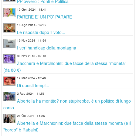
PP ovvero : Ponti e Politica
10 Gen 2024 - 18:41
PARERE E’ UN PO’ PARARE
18 Ago 2014 - 14:09
Le risposte dopo il voto...
19 Nov 2024 - 11:54
I veri handicap della montagna
30 Nov 2015 - 09:13
Zacchera e Marchionini: due facce della stessa "moneta"
(da 80 €)
19 Mar 2024 - 13:40
Di questi tempi...
2 Ago 2024 - 11:56
Albertella ha mentito? non stupirebbe, è un politico di lungo
corso.
21 Ott 2024 - 14:26
Albertella e Marchionini: due facce della stessa moneta (e il
"bordo" è Rabaini)