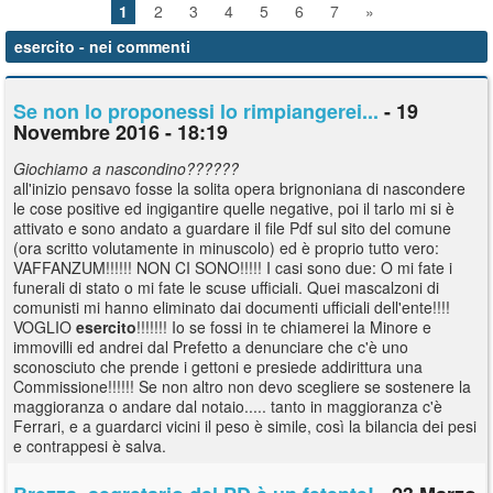
1
2
3
4
5
6
7
»
esercito
- nei commenti
Se non lo proponessi lo rimpiangerei...
- 19
Novembre 2016 - 18:19
Giochiamo a nascondino??????
all'inizio pensavo fosse la solita opera brignoniana di nascondere
le cose positive ed ingigantire quelle negative, poi il tarlo mi si è
attivato e sono andato a guardare il file Pdf sul sito del comune
(ora scritto volutamente in minuscolo) ed è proprio tutto vero:
VAFFANZUM!!!!!! NON CI SONO!!!!! I casi sono due: O mi fate i
funerali di stato o mi fate le scuse ufficiali. Quei mascalzoni di
comunisti mi hanno eliminato dai documenti ufficiali dell'ente!!!!
VOGLIO
esercito
!!!!!!! Io se fossi in te chiamerei la Minore e
immovilli ed andrei dal Prefetto a denunciare che c'è uno
sconosciuto che prende i gettoni e presiede addirittura una
Commissione!!!!!! Se non altro non devo scegliere se sostenere la
maggioranza o andare dal notaio..... tanto in maggioranza c'è
Ferrari, e a guardarci vicini il peso è simile, così la bilancia dei pesi
e contrappesi è salva.