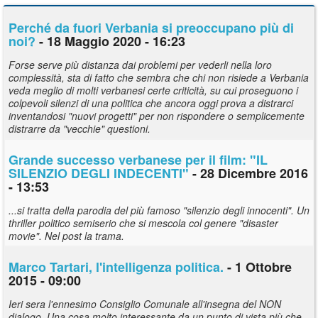
Perché da fuori Verbania si preoccupano più di
noi?
- 18 Maggio 2020 - 16:23
Forse serve più distanza dai problemi per vederli nella loro
complessità, sta di fatto che sembra che chi non risiede a Verbania
veda meglio di molti verbanesi certe criticità, su cui proseguono i
colpevoli silenzi di una politica che ancora oggi prova a distrarci
inventandosi "nuovi progetti" per non rispondere o semplicemente
distrarre da "vecchie" questioni.
Grande successo verbanese per il film: "IL
SILENZIO DEGLI INDECENTI"
- 28 Dicembre 2016
- 13:53
...si tratta della parodia del più famoso "silenzio degli innocenti". Un
thriller politico semiserio che si mescola col genere "disaster
movie". Nel post la trama.
Marco Tartari, l'intelligenza politica.
- 1 Ottobre
2015 - 09:00
Ieri sera l'ennesimo Consiglio Comunale all'insegna del NON
dialogo. Una cosa molto interessante da un punto di vista più che