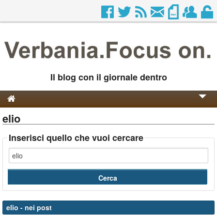
Il blog con il giornale dentro
elio
Genesi e Storia
Contatti
Inserisci quello che vuoi cercare
elio
- nei post