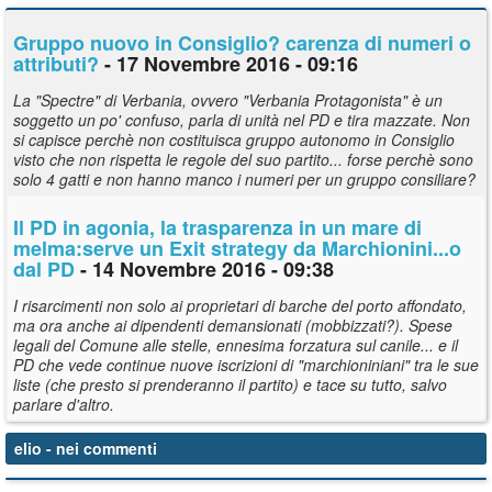
Gruppo nuovo in Consiglio? carenza di numeri o
attributi?
- 17 Novembre 2016 - 09:16
La "Spectre" di Verbania, ovvero "Verbania Protagonista" è un
soggetto un po' confuso, parla di unità nel PD e tira mazzate. Non
si capisce perchè non costituisca gruppo autonomo in Consiglio
visto che non rispetta le regole del suo partito... forse perchè sono
solo 4 gatti e non hanno manco i numeri per un gruppo consiliare?
Il PD in agonia, la trasparenza in un mare di
melma:serve un Exit strategy da Marchionini...o
dal PD
- 14 Novembre 2016 - 09:38
I risarcimenti non solo ai proprietari di barche del porto affondato,
ma ora anche ai dipendenti demansionati (mobbizzati?). Spese
legali del Comune alle stelle, ennesima forzatura sul canile... e il
PD che vede continue nuove iscrizioni di "marchioniniani" tra le sue
liste (che presto si prenderanno il partito) e tace su tutto, salvo
parlare d'altro.
elio
- nei commenti