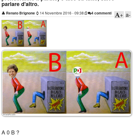
parlare d'altro.
👤
Renato Brignone
⌚
14 Novembre 2016 - 09:38
4 commenti
+
a-
A 0 B ?