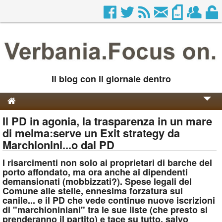
Il blog con il giornale dentro
Il PD in agonia, la trasparenza in un mare
Genesi e Storia
di melma:serve un Exit strategy da
Contatti
Marchionini...o dal PD
I risarcimenti non solo ai proprietari di barche del
porto affondato, ma ora anche ai dipendenti
demansionati (mobbizzati?). Spese legali del
Comune alle stelle, ennesima forzatura sul
canile... e il PD che vede continue nuove iscrizioni
di "marchioniniani" tra le sue liste (che presto si
prenderanno il partito) e tace su tutto, salvo