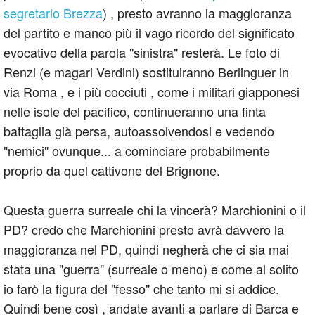
segretario Brezza
) , presto avranno la maggioranza
del partito e manco più il vago ricordo del significato
evocativo della parola "sinistra" resterà. Le foto di
Renzi (e magari Verdini) sostituiranno Berlinguer in
via Roma , e i più cocciuti , come i militari giapponesi
nelle isole del pacifico, continueranno una finta
battaglia già persa, autoassolvendosi e vedendo
"nemici" ovunque... a cominciare probabilmente
proprio da quel cattivone del Brignone.
Questa guerra surreale chi la vincerà? Marchionini o il
PD? credo che Marchionini presto avrà davvero la
maggioranza nel PD, quindi negherà che ci sia mai
stata una "guerra" (surreale o meno) e come al solito
io farò la figura del "fesso" che tanto mi si addice.
Quindi bene così , andate avanti a parlare di Barca e