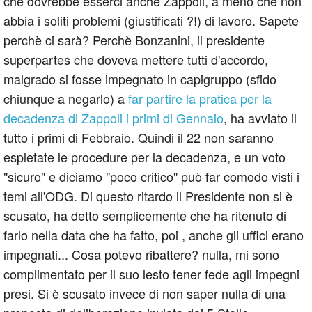
che dovrebbe esserci anche Zappoli, a meno che non
abbia i soliti problemi (giustificati ?!) di lavoro. Sapete
perchè ci sarà? Perchè Bonzanini, il presidente
superpartes che doveva mettere tutti d'accordo,
malgrado si fosse impegnato in capigruppo (sfido
chiunque a negarlo) a
far partire la pratica per la
decadenza di Zappoli i primi di Gennaio
, ha avviato il
tutto i primi di Febbraio. Quindi il 22 non saranno
espletate le procedure per la decadenza, e un voto
"sicuro" e diciamo "poco critico" può far comodo visti i
temi all'ODG. Di questo ritardo il Presidente non si è
scusato, ha detto semplicemente che ha ritenuto di
farlo nella data che ha fatto, poi , anche gli uffici erano
impegnati... Cosa potevo ribattere? nulla, mi sono
complimentato per il suo lesto tener fede agli impegni
presi. Si è scusato invece di non saper nulla di una