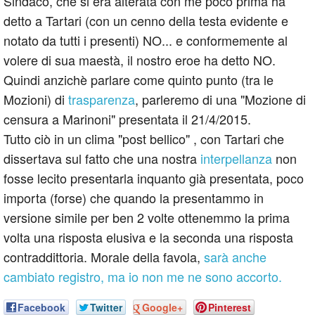
Sindaco, che si era alterata con me poco prima ha
detto a Tartari (con un cenno della testa evidente e
notato da tutti i presenti) NO... e conformemente al
volere di sua maestà, il nostro eroe ha detto NO.
Quindi anzichè parlare come quinto punto (tra le
Mozioni) di
trasparenza
, parleremo di una "Mozione di
censura a Marinoni" presentata il 21/4/2015.
Tutto ciò in un clima "post bellico" , con Tartari che
dissertava sul fatto che una nostra
interpellanza
non
fosse lecito presentarla inquanto già presentata, poco
importa (forse) che quando la presentammo in
versione simile per ben 2 volte ottenemmo la prima
volta una risposta elusiva e la seconda una risposta
contraddittoria. Morale della favola,
sarà anche
cambiato registro, ma io non me ne sono accorto.
Facebook
Twitter
Google+
Pinterest