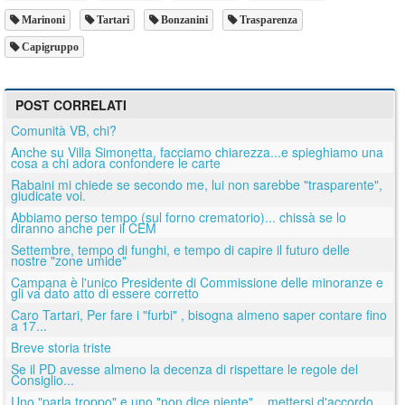
Marinoni
Tartari
Bonzanini
Trasparenza
Capigruppo
POST CORRELATI
Comunità VB, chi?
Anche su Villa Simonetta, facciamo chiarezza...e spieghiamo una
cosa a chi adora confondere le carte
Rabaini mi chiede se secondo me, lui non sarebbe "trasparente",
giudicate voi.
Abbiamo perso tempo (sul forno crematorio)... chissà se lo
diranno anche per il CEM
Settembre, tempo di funghi, e tempo di capire il futuro delle
nostre "zone umide"
Campana è l'unico Presidente di Commissione delle minoranze e
gli va dato atto di essere corretto
Caro Tartari, Per fare i "furbi" , bisogna almeno saper contare fino
a 17...
Breve storia triste
Se il PD avesse almeno la decenza di rispettare le regole del
Consiglio...
Uno "parla troppo" e uno "non dice niente"... mettersi d'accordo