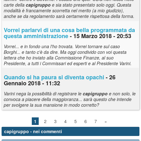
carte della
capigruppo
e sia stato presentato solo oggi. Questa
modalità è francamente scorretta nel merito (a mio giudizio),
anche se da regolamento sarà certamente rispettosa della forma.
Vorrei parlarvi di una cosa bella programmata da
questa amministrazione
- 15 Marzo 2018 - 20:53
Vorrei... e in fondo una l'ho trovata. Vorrei tornare sul caso
Borghi... e tanto c'è da dire. Ma oggi condivido con voi questa
lettera che ho inviato alla Commissione Finanze, al suo
Presidente, a tutti i Commissari ed esperti e al Presidente Varini.
Quando si ha paura si diventa opachi
- 26
Gennaio 2018 - 11:32
Varini nega la possibilità di registrare le
capigruppo
e non solo, le
convoca a piacere della maggioranza... sarà questo che intende
per svolgere la sua mansione in modo corretto?
1
2
3
4
5
6
7
»
capigruppo
- nei commenti