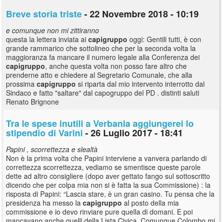
Breve storia triste
- 22 Novembre 2018 - 10:19
e comunque non mi zittiranno
questa la lettera inviata ai
capigruppo
oggi: Gentili tutti, è con
grande rammarico che sottolineo che per la seconda volta la
maggioranza fa mancare il numero legale alla Conferenza dei
capigruppo
, anche questa volta non posso fare altro che
prenderne atto e chiedere al Segretario Comunale, che alla
prossima
capigruppo
si riparta dal mio intervento interrotto dal
Sindaco e fatto "saltare" dal capogruppo del PD . distinti saluti
Renato Brignone
Tra le spese inutili a Verbania aggiungerei lo
stipendio di Varini
- 26 Luglio 2017 - 18:41
Papini , scorrettezza e slealtà
Non è la prima volta che Papini interviene a vanvera parlando di
correttezza scorrettezza, vediamo se smentisce queste parole
dette ad altro consigliere (dopo aver gettato fango sul sottoscritto
dicendo che per colpa mia non si è fatta la sua Commissione) : la
risposta di Papini: “Lascia stare, è un gran casino. Tu pensa che la
presidenza ha messo la
capigruppo
al posto della mia
commissione e io devo rinviare pure quella di domani. E poi
mancavano anche quelli della Lista Civica. Comunque Colombo mi