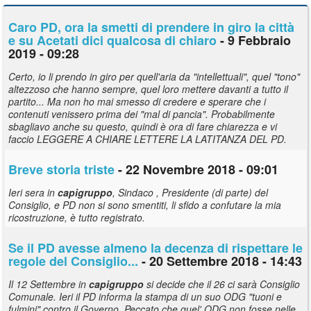
Caro PD, ora la smetti di prendere in giro la città
e su Acetati dici qualcosa di chiaro
- 9 Febbraio
2019 - 09:28
Certo, io li prendo in giro per quell'aria da "intellettuali", quel "tono"
altezzoso che hanno sempre, quel loro mettere davanti a tutto il
partito... Ma non ho mai smesso di credere e sperare che i
contenuti venissero prima dei "mal di pancia". Probabilmente
sbagliavo anche su questo, quindi è ora di fare chiarezza e vi
faccio LEGGERE A CHIARE LETTERE LA LATITANZA DEL PD.
Breve storia triste
- 22 Novembre 2018 - 09:01
Ieri sera in
capigruppo
, Sindaco , Presidente (di parte) del
Consiglio, e PD non si sono smentiti, li sfido a confutare la mia
ricostruzione, è tutto registrato.
Se il PD avesse almeno la decenza di rispettare le
regole del Consiglio...
- 20 Settembre 2018 - 14:43
Il 12 Settembre in
capigruppo
si decide che il 26 ci sarà Consiglio
Comunale. Ieri il PD informa la stampa di un suo ODG "tuoni e
fulmini" contro il Governo. Peccato che quel' ODG non fosse nelle