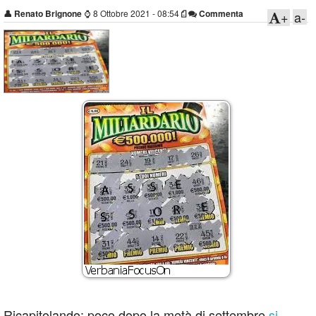
👤
Renato Brignone
⌚
8 Ottobre 2021 - 08:54
Commenta
+
a-
Ricapitolando: poco dopo la metà di settembre
si