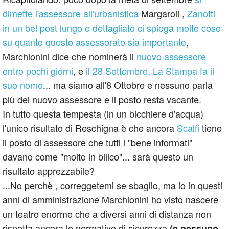
dimette l'assessore all'urbanistica
Margaroli ,
Zanotti
in un bel post lungo e dettagliato ci spiega molte cose
su quanto questo assessorato sia importante
,
Marchionini dice che nominerà il
nuovo assessore
entro pochi giorni
, e
il 28 Settembre, La Stampa fa il
suo nome
... ma siamo all'8 Ottobre e nessuno parla
più del nuovo assessore e il posto resta vacante.
In tutto questa tempesta (in un bicchiere d'acqua)
l'unico risultato di Reschigna è che ancora
Scalfi
tiene
il posto di assessore che tutti i "bene informati"
davano come "molto in bilico"... sarà questo un
risultato apprezzabile?
...No perchè , correggetemi se sbaglio, ma io in questi
anni di amministrazione Marchionini ho visto nascere
un teatro enorme che a diversi anni di distanza non
rispetta ancora le normative di sicurezza
(e nessuno